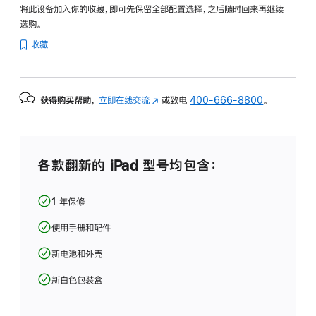
将此设备加入你的收藏，即可先保留全部配置选择，之后随时回来再继续
选购。
收藏
获得购买帮助，
立即在线交流
(在
或致电
400-666-8800
。
新
窗
口
中
各款翻新的 iPad 型号均包含：
打
开)
1 年保修
使用手册和配件
新电池和外壳
新白色包装盒