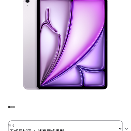
Air
(M3)
无
线
局
域
网
+
蜂
窝
网
络
机
型
128GB
-
紫
连接