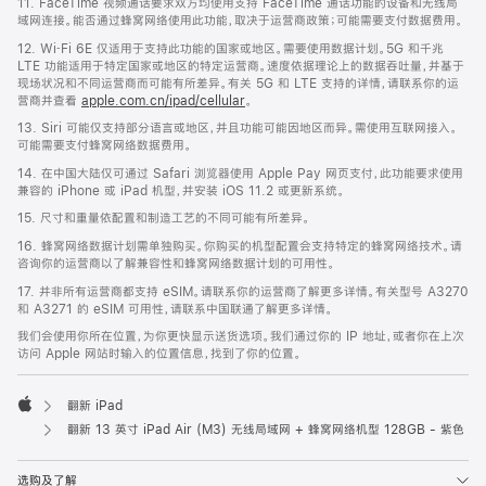
11. FaceTime 视频通话要求双方均使用支持 FaceTime 通话功能的设备和无线局
域网连接。能否通过蜂窝网络使用此功能，取决于运营商政策；可能需要支付数据费用。
12. Wi‑Fi 6E 仅适用于支持此功能的国家或地区。需要使用数据计划。5G 和千兆
LTE 功能适用于特定国家或地区的特定运营商。速度依据理论上的数据吞吐量，并基于
现场状况和不同运营商而可能有所差异。有关 5G 和 LTE 支持的详情，请联系你的运
营商并查看
apple.com.cn/ipad/cellular
。
13. Siri 可能仅支持部分语言或地区，并且功能可能因地区而异。需使用互联网接入。
可能需要支付蜂窝网络数据费用。
14. 在中国大陆仅可通过 Safari 浏览器使用 Apple Pay 网页支付，此功能要求使用
兼容的 iPhone 或 iPad 机型，并安装 iOS 11.2 或更新系统。
15. 尺寸和重量依配置和制造工艺的不同可能有所差异。
16. 蜂窝网络数据计划需单独购买。你购买的机型配置会支持特定的蜂窝网络技术。请
咨询你的运营商以了解兼容性和蜂窝网络数据计划的可用性。
17. 并非所有运营商都支持 eSIM。请联系你的运营商了解更多详情。有关型号 A3270
和 A3271 的 eSIM 可用性，请联系中国联通了解更多详情。
我们会使用你所在位置，为你更快显示送货选项。我们通过你的 IP 地址，或者你在上次
访问 Apple 网站时输入的位置信息，找到了你的位置。
翻新 iPad
Apple
翻新 13 英寸 iPad Air (M3) 无线局域网 + 蜂窝网络机型 128GB - 紫色
选购及了解