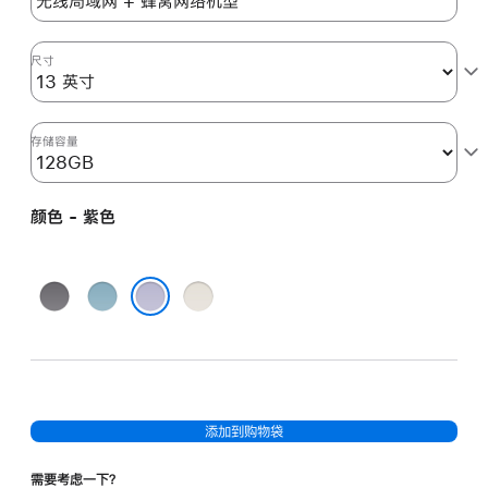
色
purple
128gb
尺寸
的
分
期
存储容量
付
款
颜色 - 紫色
选
项)
深
蓝
星
空
色
光
紫色
灰
色
色
添加到购物袋
需要考虑一下？