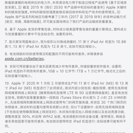
除最新建模的电网供应的电力外，未将清洁电力用于制造过程或产品使用 (基于区域排
放系数)。2) 截至 2015 年 (我们 2030 年产品碳中和目标的基准年) Apple 关键材
料的碳排放强度。材料的碳排放强度能够反映回收材料和生产技术的使用情况。3)
Apple 按产品系列和地区均衡考量了三年内 (2017 至 2019 财年) 的各种运输方式
(航空、铁路、海路和陆路)，尽可能全面地得出了我们产品的运输排放量基准。
6. 基于 Apple 发货的零售包装。材料成分按美国零售包装的重量计算得出。塑料成分
与包装重量的计算中不包含粘合剂、油墨和涂料。
7. 显示屏采用圆角设计。视为矩形以对角线测量时，11 英寸 iPad Air 机型为 10.86
英寸，13 英寸 iPad Air 机型为 12.9 英寸。实际可视区域较小。
8. 电池续航时间依使用情况和配置的不同可能有所差异。详情请参阅
apple.com.cn/batteries
。
9. 实际可用容量会由于诸多因素而减少并有所差异。存储容量依软件版本、设置和
iPad 机型的不同而有所差异。1GB = 10 亿字节；1TB = 1 万亿字节。格式化之后的
实际容量可能较小。
10. Apple 于 2025 年 1 月和 2 月使用试生产的 11 英寸 iPad Air (M3) 和 13 英
寸 iPad Air (M3) 机型进行了此项测试。测试内容分别包括：播放视频、使用无线局域
网或蜂窝网络上网浏览 (蜂窝网络机型使用 LTE 和 5G 运营商网络服务)，直至电池完
全放电。视频内容是重复播放一段购自 iTunes Store 的长度为 2 小时 23 分钟的影
片。无线局域网和蜂窝网络上网测试使用专门的网页服务器，来浏览 20 个热门网页的
快照版本。测试时的设置均使用系统默认状态，但以下设置除外：启用无线局域网连接
(不包括在使用蜂窝网络上网浏览时)、关闭询问是否加入网络功能以及自动亮度功能、
调整亮度至 50%，并启用 WPA2 加密。电池续航时间依设备设置、使用情况、网络及
诸多其他因素可能有所差异。电池测试使用特定 iPad 机型进行；实际结果可能有所不
同。