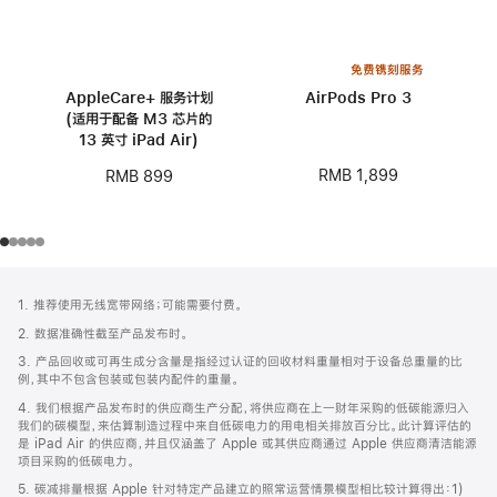
免费镌刻服务
AppleCare+ 服务计划
AirPods Pro 3
(适用于配备 M3 芯片的
13 英寸 iPad Air)
RMB 1,899
RMB 899
网
脚
1. 推荐使用无线宽带网络；可能需要付费。
注
页
2. 数据准确性截至产品发布时。
页
3. 产品回收或可再生成分含量是指经过认证的回收材料重量相对于设备总重量的比
脚
例，其中不包含包装或包装内配件的重量。
4. 我们根据产品发布时的供应商生产分配，将供应商在上一财年采购的低碳能源归入
我们的碳模型，来估算制造过程中来自低碳电力的用电相关排放百分比。此计算评估的
是 iPad Air 的供应商，并且仅涵盖了 Apple 或其供应商通过 Apple 供应商清洁能源
项目采购的低碳电力。
5. 碳减排量根据 Apple 针对特定产品建立的照常运营情景模型相比较计算得出：1)