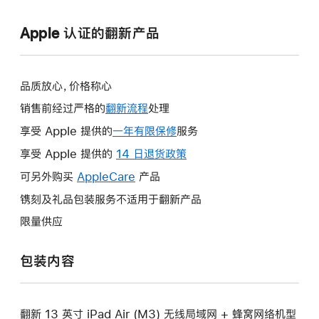
Apple 认证的翻新产品
品质放心，价格称心
销售前经过严格的
翻新流程
处理
享受 Apple 提供的
一年有限保修
此
服务
操
享受 Apple 提供的
14 日退货政策
此
作
操
可另外购买
AppleCare
此
产品
将
作
操
镌刻及礼品包装服务不适用于翻新产品
打
将
作
开
限量供应
打
将
新
开
打
的
包装内容
新
开
窗
的
新
口。
窗
的
口。
翻新 13 英寸 iPad Air (M3) 无线局域网 + 蜂窝网络机型
窗