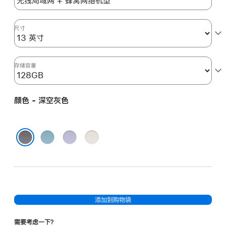
空
灰
色
尺寸
space_gray
128gb
的
存储容量
分
期
颜色 - 深空灰色
付
款
选
蓝
紫
星
项)
色
色
光
深空灰色
色
添加到购物袋
需要考虑一下？