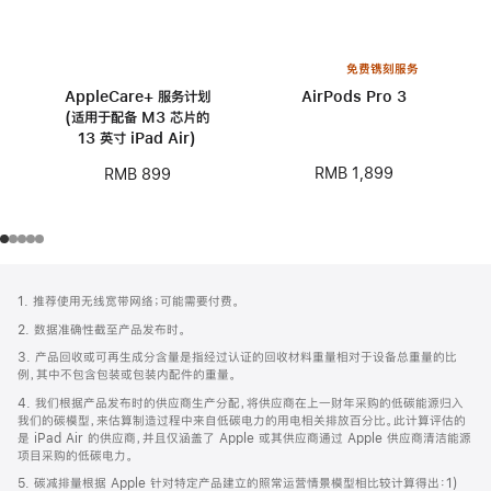
免费镌刻服务
AppleCare+ 服务计划
AirPods Pro 3
(适用于配备 M3 芯片的
13 英寸 iPad Air)
RMB 1,899
RMB 899
网
脚
1. 推荐使用无线宽带网络；可能需要付费。
注
页
2. 数据准确性截至产品发布时。
页
3. 产品回收或可再生成分含量是指经过认证的回收材料重量相对于设备总重量的比
脚
例，其中不包含包装或包装内配件的重量。
4. 我们根据产品发布时的供应商生产分配，将供应商在上一财年采购的低碳能源归入
我们的碳模型，来估算制造过程中来自低碳电力的用电相关排放百分比。此计算评估的
是 iPad Air 的供应商，并且仅涵盖了 Apple 或其供应商通过 Apple 供应商清洁能源
项目采购的低碳电力。
5. 碳减排量根据 Apple 针对特定产品建立的照常运营情景模型相比较计算得出：1)