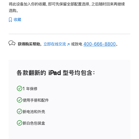
将此设备加入你的收藏，即可先保留全部配置选择，之后随时回来再继续
选购。
收藏
获得购买帮助，
立即在线交流
(在
或致电
400-666-8800
。
新
窗
口
中
各款翻新的 iPad 型号均包含：
打
开)
1 年保修
使用手册和配件
新电池和外壳
新白色包装盒