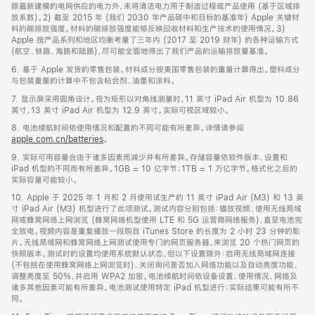
除最新建模的电网供应的电力外，未将清洁电力用于制造过程或产品使用 (基于区域排
放系数)。2) 截至 2015 年 (我们 2030 年产品碳中和目标的基准年) Apple 关键材
料的碳排放强度。材料的碳排放强度能够反映回收材料和生产技术的使用情况。3)
Apple 按产品系列和地区均衡考量了三年内 (2017 至 2019 财年) 的各种运输方式
(航空、铁路、海路和陆路)，尽可能全面地得出了我们产品的运输排放量基准。
6. 基于 Apple 发货的零售包装。材料成分按美国零售包装的重量计算得出。塑料成分
与包装重量的计算中不包含粘合剂、油墨和涂料。
7. 显示屏采用圆角设计。视为矩形以对角线测量时，11 英寸 iPad Air 机型为 10.86
英寸，13 英寸 iPad Air 机型为 12.9 英寸。实际可视区域较小。
8. 电池续航时间依使用情况和配置的不同可能有所差异。详情请参阅
apple.com.cn/batteries
。
9. 实际可用容量会由于诸多因素而减少并有所差异。存储容量依软件版本、设置和
iPad 机型的不同而有所差异。1GB = 10 亿字节；1TB = 1 万亿字节。格式化之后的
实际容量可能较小。
10. Apple 于 2025 年 1 月和 2 月使用试生产的 11 英寸 iPad Air (M3) 和 13 英
寸 iPad Air (M3) 机型进行了此项测试。测试内容分别包括：播放视频、使用无线局域
网或蜂窝网络上网浏览 (蜂窝网络机型使用 LTE 和 5G 运营商网络服务)，直至电池完
全放电。视频内容是重复播放一段购自 iTunes Store 的长度为 2 小时 23 分钟的影
片。无线局域网和蜂窝网络上网测试使用专门的网页服务器，来浏览 20 个热门网页的
快照版本。测试时的设置均使用系统默认状态，但以下设置除外：启用无线局域网连接
(不包括在使用蜂窝网络上网浏览时)、关闭询问是否加入网络功能以及自动亮度功能、
调整亮度至 50%，并启用 WPA2 加密。电池续航时间依设备设置、使用情况、网络及
诸多其他因素可能有所差异。电池测试使用特定 iPad 机型进行；实际结果可能有所不
同。