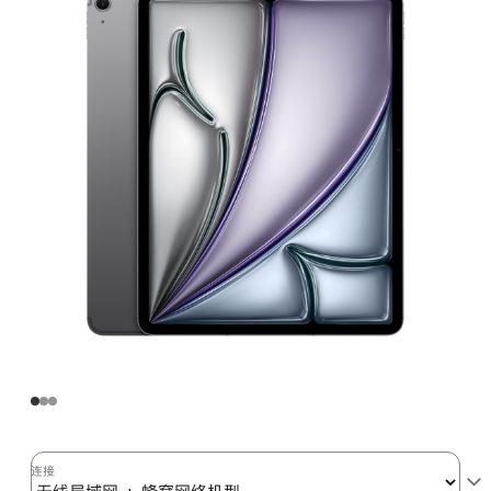
Air
(M3)
无
线
局
域
网
+
蜂
窝
网
络
机
型
128GB
-
深
连接