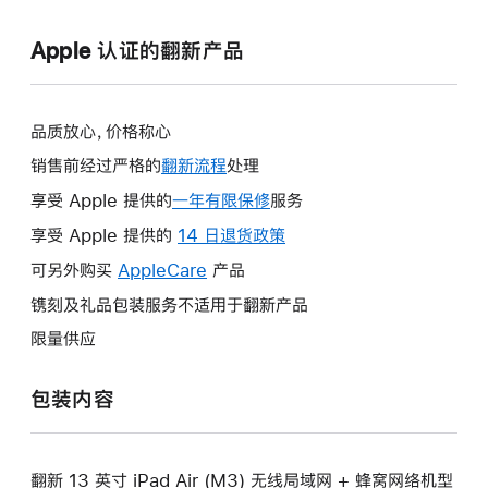
Apple 认证的翻新产品
品质放心，价格称心
销售前经过严格的
翻新流程
处理
享受 Apple 提供的
一年有限保修
此
服务
操
享受 Apple 提供的
14 日退货政策
此
作
操
可另外购买
AppleCare
此
产品
将
作
操
镌刻及礼品包装服务不适用于翻新产品
打
将
作
开
限量供应
打
将
新
开
打
的
包装内容
新
开
窗
的
新
口。
窗
的
口。
翻新 13 英寸 iPad Air (M3) 无线局域网 + 蜂窝网络机型
窗