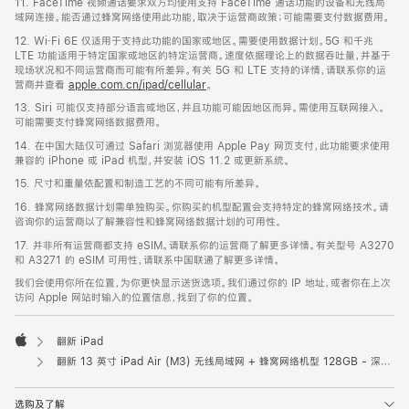
11. FaceTime 视频通话要求双方均使用支持 FaceTime 通话功能的设备和无线局
域网连接。能否通过蜂窝网络使用此功能，取决于运营商政策；可能需要支付数据费用。
12. Wi‑Fi 6E 仅适用于支持此功能的国家或地区。需要使用数据计划。5G 和千兆
LTE 功能适用于特定国家或地区的特定运营商。速度依据理论上的数据吞吐量，并基于
现场状况和不同运营商而可能有所差异。有关 5G 和 LTE 支持的详情，请联系你的运
营商并查看
apple.com.cn/ipad/cellular
。
13. Siri 可能仅支持部分语言或地区，并且功能可能因地区而异。需使用互联网接入。
可能需要支付蜂窝网络数据费用。
14. 在中国大陆仅可通过 Safari 浏览器使用 Apple Pay 网页支付，此功能要求使用
兼容的 iPhone 或 iPad 机型，并安装 iOS 11.2 或更新系统。
15. 尺寸和重量依配置和制造工艺的不同可能有所差异。
16. 蜂窝网络数据计划需单独购买。你购买的机型配置会支持特定的蜂窝网络技术。请
咨询你的运营商以了解兼容性和蜂窝网络数据计划的可用性。
17. 并非所有运营商都支持 eSIM。请联系你的运营商了解更多详情。有关型号 A3270
和 A3271 的 eSIM 可用性，请联系中国联通了解更多详情。
我们会使用你所在位置，为你更快显示送货选项。我们通过你的 IP 地址，或者你在上次
访问 Apple 网站时输入的位置信息，找到了你的位置。
翻新 iPad
Apple
翻新 13 英寸 iPad Air (M3) 无线局域网 + 蜂窝网络机型 128GB - 深空灰色
选购及了解