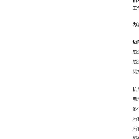
相
工
为
迈向
超
超
碳
机
电
多
所
所
所