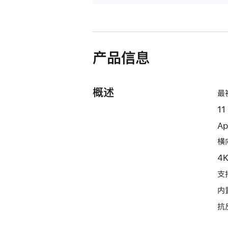
产品信息
概述
最
11
A
横向
4
支持
内
抗