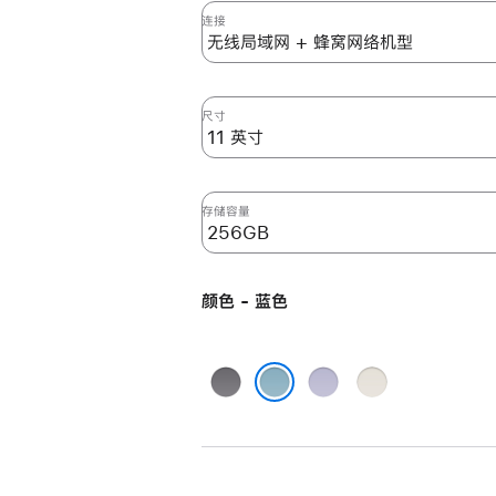
英
连接
寸
iPad
Air
尺寸
(M3)
无
线
局
存储容量
域
网
+
颜色 - 蓝色
蜂
窝
网
深
紫
星
络
空
色
光
蓝色
机
灰
色
型
色
256GB