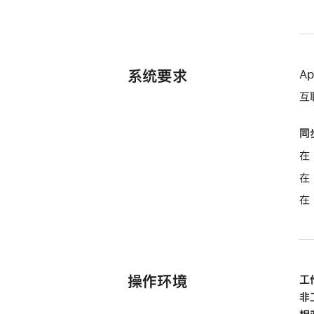
系统要求
A
互
同
在 
在 
在
操作环境
工
非