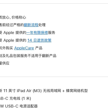
质放心，价格称心
售前经过严格的
翻新流程
处理
受 Apple 提供的
一年有限保修
此
服务
操
受 Apple 提供的
14 日退货政策
此
作
操
另外购买
AppleCare
此
产品
将
作
操
刻及礼品包装服务不适用于翻新产品
打
将
作
开
量供应
打
将
新
开
打
的
新
开
窗
的
新
口。
窗
的
 11 英寸 iPad Air (M3) 无线局域网 + 蜂窝网络机型
口。
窗
B-C 充电线 (1 米)
口。
0W USB-C 电源适配器