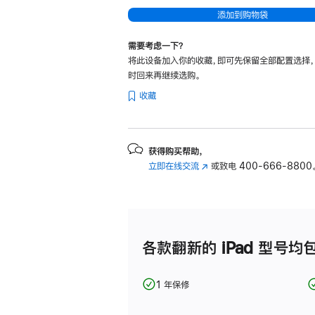
-
添加到购物袋
蓝
色
需要考虑一下？
将此设备加入你的收藏，即可先保留全部配置选择
blue
时回来再继续选购。
256gb
收藏
的
分
期
付
获得购买帮助，
立即在线交流
(在
或致电
400-666-8800
款
新
选
窗
项)
口
中
打
各款翻新的 iPad 型号均
开)
1 年保修