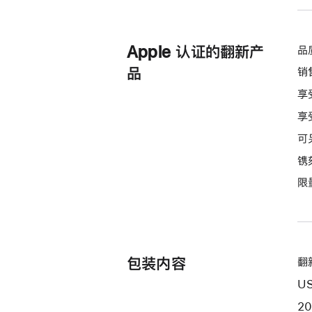
Apple 认证的翻新产
品
品
销
享
享
可
镌
限
包装内容
翻新
US
2