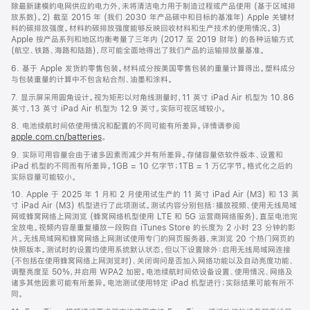
除最新建模的电网供应的电力外，未将清洁电力用于制造过程或产品使用 (基于区域排
放系数)。2) 截至 2015 年 (我们 2030 年产品碳中和目标的基准年) Apple 关键材
料的碳排放强度。材料的碳排放强度能够反映回收材料和生产技术的使用情况。3)
Apple 按产品系列和地区均衡考量了三年内 (2017 至 2019 财年) 的各种运输方式
(航空、铁路、海路和陆路)，尽可能全面地得出了我们产品的运输排放量基准。
6. 基于 Apple 发货的零售包装。材料成分按美国零售包装的重量计算得出。塑料成分
与包装重量的计算中不包含粘合剂、油墨和涂料。
7. 显示屏采用圆角设计。视为矩形以对角线测量时，11 英寸 iPad Air 机型为 10.86
英寸，13 英寸 iPad Air 机型为 12.9 英寸。实际可视区域较小。
8. 电池续航时间依使用情况和配置的不同可能有所差异。详情请参阅
apple.com.cn/batteries
。
9. 实际可用容量会由于诸多因素而减少并有所差异。存储容量依软件版本、设置和
iPad 机型的不同而有所差异。1GB = 10 亿字节；1TB = 1 万亿字节。格式化之后的
实际容量可能较小。
10. Apple 于 2025 年 1 月和 2 月使用试生产的 11 英寸 iPad Air (M3) 和 13 英
寸 iPad Air (M3) 机型进行了此项测试。测试内容分别包括：播放视频、使用无线局域
网或蜂窝网络上网浏览 (蜂窝网络机型使用 LTE 和 5G 运营商网络服务)，直至电池完
全放电。视频内容是重复播放一段购自 iTunes Store 的长度为 2 小时 23 分钟的影
片。无线局域网和蜂窝网络上网测试使用专门的网页服务器，来浏览 20 个热门网页的
快照版本。测试时的设置均使用系统默认状态，但以下设置除外：启用无线局域网连接
(不包括在使用蜂窝网络上网浏览时)、关闭询问是否加入网络功能以及自动亮度功能、
调整亮度至 50%，并启用 WPA2 加密。电池续航时间依设备设置、使用情况、网络及
诸多其他因素可能有所差异。电池测试使用特定 iPad 机型进行；实际结果可能有所不
同。