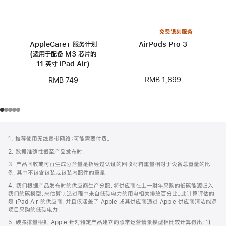
免费镌刻服务
AppleCare+ 服务计划
AirPods Pro 3
(适用于配备 M3 芯片的
11 英寸 iPad Air)
RMB 1,899
RMB 749
网
脚
1. 推荐使用无线宽带网络；可能需要付费。
注
页
2. 数据准确性截至产品发布时。
页
3. 产品回收或可再生成分含量是指经过认证的回收材料重量相对于设备总重量的比
脚
例，其中不包含包装或包装内配件的重量。
4. 我们根据产品发布时的供应商生产分配，将供应商在上一财年采购的低碳能源归入
我们的碳模型，来估算制造过程中来自低碳电力的用电相关排放百分比。此计算评估的
是 iPad Air 的供应商，并且仅涵盖了 Apple 或其供应商通过 Apple 供应商清洁能源
项目采购的低碳电力。
5. 碳减排量根据 Apple 针对特定产品建立的照常运营情景模型相比较计算得出：1)