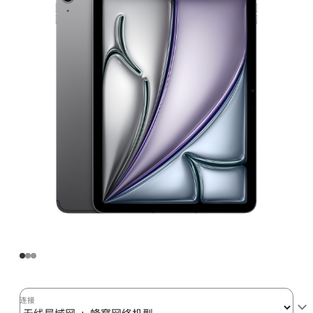
Air
(M3)
无
线
局
域
网
+
蜂
窝
网
络
机
型
256GB
-
深
连接