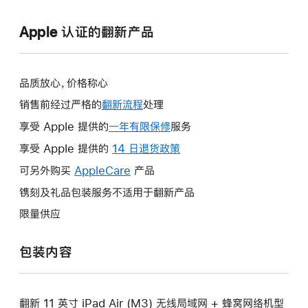
Apple 认证的翻新产品
品质放心，价格称心
销售前经过严格的
翻新流程
处理
享受 Apple 提供的
一年有限保修
此
服务
操
享受 Apple 提供的
14 日退货政策
此
作
操
可另外购买
AppleCare
此
产品
将
作
操
镌刻及礼品包装服务不适用于翻新产品
打
将
作
开
限量供应
打
将
新
开
打
的
包装内容
新
开
窗
的
新
口。
窗
的
口。
翻新 11 英寸 iPad Air (M3) 无线局域网 + 蜂窝网络机型
窗