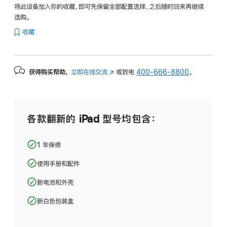
将此设备加入你的收藏，即可先保留全部配置选择，之后随时回来再继续
选购。
收藏
获得购买帮助，
立即在线交流
(在
或致电
400-666-8800
。
新
窗
口
中
各款翻新的 iPad 型号均包含：
打
开)
1 年保修
使用手册和配件
新电池和外壳
新白色包装盒