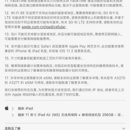
11. FaceTime 视频通话要求双方均使用支持 FaceTime 通话功能的设备和无线局
域网连接。能否通过蜂窝网络使用此功能，取决于运营商政策；可能需要支付数据费用。
12. Wi‑Fi 6E 仅适用于支持此功能的国家或地区。需要使用数据计划。5G 和千兆
LTE 功能适用于特定国家或地区的特定运营商。速度依据理论上的数据吞吐量，并基于
现场状况和不同运营商而可能有所差异。有关 5G 和 LTE 支持的详情，请联系你的运
营商并查看
apple.com.cn/ipad/cellular
。
13. Siri 可能仅支持部分语言或地区，并且功能可能因地区而异。需使用互联网接入。
可能需要支付蜂窝网络数据费用。
14. 在中国大陆仅可通过 Safari 浏览器使用 Apple Pay 网页支付，此功能要求使用
兼容的 iPhone 或 iPad 机型，并安装 iOS 11.2 或更新系统。
15. 尺寸和重量依配置和制造工艺的不同可能有所差异。
16. 蜂窝网络数据计划需单独购买。你购买的机型配置会支持特定的蜂窝网络技术。请
咨询你的运营商以了解兼容性和蜂窝网络数据计划的可用性。
17. 并非所有运营商都支持 eSIM。请联系你的运营商了解更多详情。有关型号 A3270
和 A3271 的 eSIM 可用性，请联系中国联通了解更多详情。
我们会使用你所在位置，为你更快显示送货选项。我们通过你的 IP 地址，或者你在上次
访问 Apple 网站时输入的位置信息，找到了你的位置。
翻新 iPad
Apple
翻新 11 英寸 iPad Air (M3) 无线局域网 + 蜂窝网络机型 256GB - 深空灰色
选购及了解