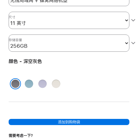
空
灰
色
尺寸
space_gray
256gb
的
存储容量
分
期
颜色 - 深空灰色
付
款
选
蓝
紫
星
项)
色
色
光
深空灰色
色
添加到购物袋
需要考虑一下？