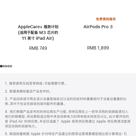
免费镌刻服务
AppleCare+ 服务计划
AirPods Pro 3
(适用于配备 M3 芯片的
11 英寸 iPad Air)
RMB 1,899
RMB 749
网
脚
1. 推荐使用无线宽带网络；可能需要付费。
注
页
2. 数据准确性截至产品发布时。
页
3. 产品回收或可再生成分含量是指经过认证的回收材料重量相对于设备总重量的比
脚
例，其中不包含包装或包装内配件的重量。
4. 我们根据产品发布时的供应商生产分配，将供应商在上一财年采购的低碳能源归入
我们的碳模型，来估算制造过程中来自低碳电力的用电相关排放百分比。此计算评估的
是 iPad Air 的供应商，并且仅涵盖了 Apple 或其供应商通过 Apple 供应商清洁能源
项目采购的低碳电力。
5. 碳减排量根据 Apple 针对特定产品建立的照常运营情景模型相比较计算得出：1)