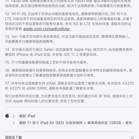
11. FaceTime 视频通话要求双方均使用支持 FaceTime 通话功能的设备和无线局
域网连接。能否通过蜂窝网络使用此功能，取决于运营商政策；可能需要支付数据费用。
12. Wi‑Fi 6E 仅适用于支持此功能的国家或地区。需要使用数据计划。5G 和千兆
LTE 功能适用于特定国家或地区的特定运营商。速度依据理论上的数据吞吐量，并基于
现场状况和不同运营商而可能有所差异。有关 5G 和 LTE 支持的详情，请联系你的运
营商并查看
apple.com.cn/ipad/cellular
。
13. Siri 可能仅支持部分语言或地区，并且功能可能因地区而异。需使用互联网接入。
可能需要支付蜂窝网络数据费用。
14. 在中国大陆仅可通过 Safari 浏览器使用 Apple Pay 网页支付，此功能要求使用
兼容的 iPhone 或 iPad 机型，并安装 iOS 11.2 或更新系统。
15. 尺寸和重量依配置和制造工艺的不同可能有所差异。
16. 蜂窝网络数据计划需单独购买。你购买的机型配置会支持特定的蜂窝网络技术。请
咨询你的运营商以了解兼容性和蜂窝网络数据计划的可用性。
17. 并非所有运营商都支持 eSIM。请联系你的运营商了解更多详情。有关型号 A3270
和 A3271 的 eSIM 可用性，请联系中国联通了解更多详情。
我们会使用你所在位置，为你更快显示送货选项。我们通过你的 IP 地址，或者你在上次
访问 Apple 网站时输入的位置信息，找到了你的位置。
翻新 iPad
Apple
翻新 11 英寸 iPad Air (M3) 无线局域网 + 蜂窝网络机型 128GB - 紫色
选购及了解