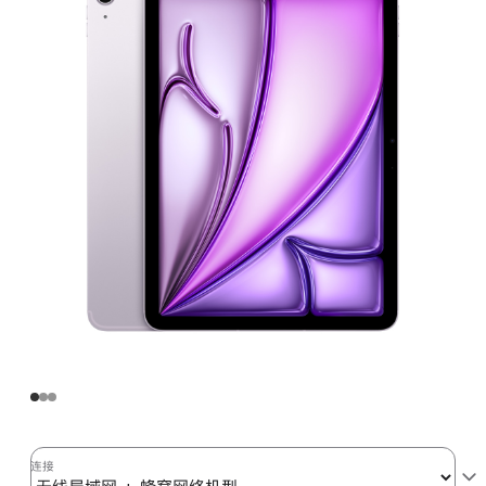
Air
(M3)
无
线
局
域
网
+
蜂
窝
网
络
机
型
128GB
-
紫
连接