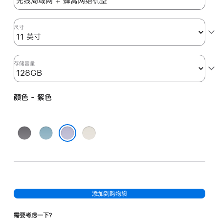
色
purple
128gb
尺寸
的
分
期
存储容量
付
款
颜色 - 紫色
选
项)
深
蓝
星
空
色
光
紫色
灰
色
色
添加到购物袋
需要考虑一下？