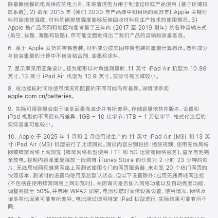
除最新建模的电网供应的电力外，未将清洁电力用于制造过程或产品使用 (基于区域排
放系数)。2) 截至 2015 年 (我们 2030 年产品碳中和目标的基准年) Apple 关键材
料的碳排放强度。材料的碳排放强度能够反映回收材料和生产技术的使用情况。3)
Apple 按产品系列和地区均衡考量了三年内 (2017 至 2019 财年) 的各种运输方式
(航空、铁路、海路和陆路)，尽可能全面地得出了我们产品的运输排放量基准。
6. 基于 Apple 发货的零售包装。材料成分按美国零售包装的重量计算得出。塑料成分
与包装重量的计算中不包含粘合剂、油墨和涂料。
7. 显示屏采用圆角设计。视为矩形以对角线测量时，11 英寸 iPad Air 机型为 10.86
英寸，13 英寸 iPad Air 机型为 12.9 英寸。实际可视区域较小。
8. 电池续航时间依使用情况和配置的不同可能有所差异。详情请参阅
apple.com.cn/batteries
。
9. 实际可用容量会由于诸多因素而减少并有所差异。存储容量依软件版本、设置和
iPad 机型的不同而有所差异。1GB = 10 亿字节；1TB = 1 万亿字节。格式化之后的
实际容量可能较小。
10. Apple 于 2025 年 1 月和 2 月使用试生产的 11 英寸 iPad Air (M3) 和 13 英
寸 iPad Air (M3) 机型进行了此项测试。测试内容分别包括：播放视频、使用无线局域
网或蜂窝网络上网浏览 (蜂窝网络机型使用 LTE 和 5G 运营商网络服务)，直至电池完
全放电。视频内容是重复播放一段购自 iTunes Store 的长度为 2 小时 23 分钟的影
片。无线局域网和蜂窝网络上网测试使用专门的网页服务器，来浏览 20 个热门网页的
快照版本。测试时的设置均使用系统默认状态，但以下设置除外：启用无线局域网连接
(不包括在使用蜂窝网络上网浏览时)、关闭询问是否加入网络功能以及自动亮度功能、
调整亮度至 50%，并启用 WPA2 加密。电池续航时间依设备设置、使用情况、网络及
诸多其他因素可能有所差异。电池测试使用特定 iPad 机型进行；实际结果可能有所不
同。