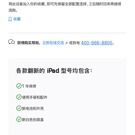
将此设备加入你的收藏，即可先保留全部配置选择，之后随时回来再继续
选购。
收藏
获得购买帮助，
立即在线交流
(在
或致电
400-666-8800
。
新
窗
口
中
各款翻新的 iPad 型号均包含：
打
开)
1 年保修
使用手册和配件
新电池和外壳
新白色包装盒