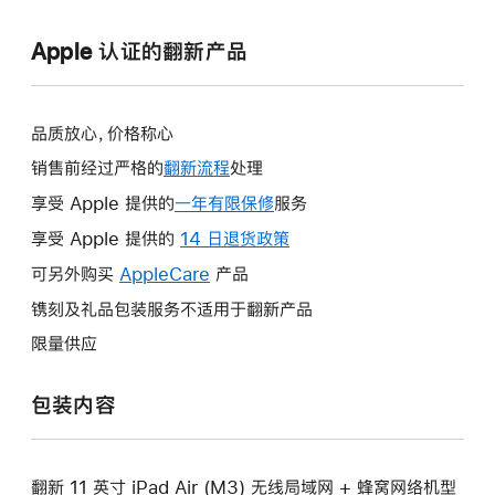
Apple 认证的翻新产品
品质放心，价格称心
销售前经过严格的
翻新流程
处理
享受 Apple 提供的
一年有限保修
此
服务
操
享受 Apple 提供的
14 日退货政策
此
作
操
可另外购买
AppleCare
此
产品
将
作
操
镌刻及礼品包装服务不适用于翻新产品
打
将
作
开
限量供应
打
将
新
开
打
的
包装内容
新
开
窗
的
新
口。
窗
的
口。
翻新 11 英寸 iPad Air (M3) 无线局域网 + 蜂窝网络机型
窗