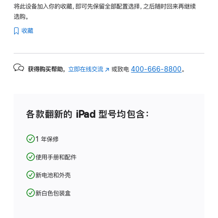
将此设备加入你的收藏，即可先保留全部配置选择，之后随时回来再继续
选购。
收藏
获得购买帮助，
立即在线交流
(在
或致电
400-666-8800
。
新
窗
口
中
各款翻新的 iPad 型号均包含：
打
开)
1 年保修
使用手册和配件
新电池和外壳
新白色包装盒