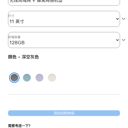
空
灰
色
尺寸
space_gray
128gb
的
存储容量
分
期
颜色 - 深空灰色
付
款
选
蓝
紫
星
项)
色
色
光
深空灰色
色
添加到购物袋
需要考虑一下？