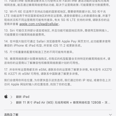
11. FaceTime 视频通话要求双方均使用支持 FaceTime 通话功能的设备和无线局
域网连接。能否通过蜂窝网络使用此功能，取决于运营商政策；可能需要支付数据费用。
12. Wi‑Fi 6E 仅适用于支持此功能的国家或地区。需要使用数据计划。5G 和千兆
LTE 功能适用于特定国家或地区的特定运营商。速度依据理论上的数据吞吐量，并基于
现场状况和不同运营商而可能有所差异。有关 5G 和 LTE 支持的详情，请联系你的运
营商并查看
apple.com.cn/ipad/cellular
。
13. Siri 可能仅支持部分语言或地区，并且功能可能因地区而异。需使用互联网接入。
可能需要支付蜂窝网络数据费用。
14. 在中国大陆仅可通过 Safari 浏览器使用 Apple Pay 网页支付，此功能要求使用
兼容的 iPhone 或 iPad 机型，并安装 iOS 11.2 或更新系统。
15. 尺寸和重量依配置和制造工艺的不同可能有所差异。
16. 蜂窝网络数据计划需单独购买。你购买的机型配置会支持特定的蜂窝网络技术。请
咨询你的运营商以了解兼容性和蜂窝网络数据计划的可用性。
17. 并非所有运营商都支持 eSIM。请联系你的运营商了解更多详情。有关型号 A3270
和 A3271 的 eSIM 可用性，请联系中国联通了解更多详情。
我们会使用你所在位置，为你更快显示送货选项。我们通过你的 IP 地址，或者你在上次
访问 Apple 网站时输入的位置信息，找到了你的位置。
翻新 iPad
Apple
翻新 11 英寸 iPad Air (M3) 无线局域网 + 蜂窝网络机型 128GB - 深空灰色
选购及了解