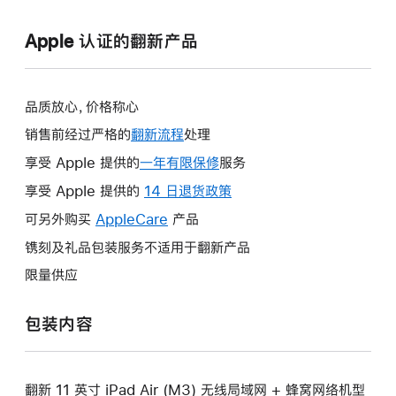
Apple 认证的翻新产品
品质放心，价格称心
销售前经过严格的
翻新流程
处理
享受 Apple 提供的
一年有限保修
此
服务
操
享受 Apple 提供的
14 日退货政策
此
作
操
可另外购买
AppleCare
此
产品
将
作
操
镌刻及礼品包装服务不适用于翻新产品
打
将
作
开
限量供应
打
将
新
开
打
的
包装内容
新
开
窗
的
新
口。
窗
的
口。
翻新 11 英寸 iPad Air (M3) 无线局域网 + 蜂窝网络机型
窗