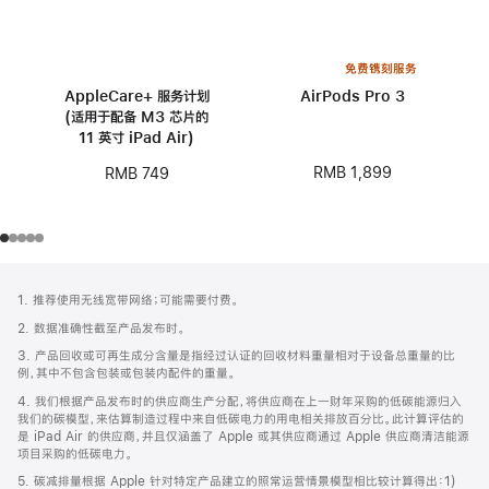
免费镌刻服务
AppleCare+ 服务计划
AirPods Pro 3
(适用于配备 M3 芯片的
11 英寸 iPad Air)
RMB 1,899
RMB 749
网
脚
1. 推荐使用无线宽带网络；可能需要付费。
注
页
2. 数据准确性截至产品发布时。
页
3. 产品回收或可再生成分含量是指经过认证的回收材料重量相对于设备总重量的比
脚
例，其中不包含包装或包装内配件的重量。
4. 我们根据产品发布时的供应商生产分配，将供应商在上一财年采购的低碳能源归入
我们的碳模型，来估算制造过程中来自低碳电力的用电相关排放百分比。此计算评估的
是 iPad Air 的供应商，并且仅涵盖了 Apple 或其供应商通过 Apple 供应商清洁能源
项目采购的低碳电力。
5. 碳减排量根据 Apple 针对特定产品建立的照常运营情景模型相比较计算得出：1)