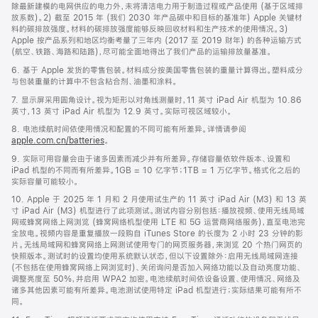
除最新建模的电网供应的电力外，未将清洁电力用于制造过程或产品使用 (基于区域排
放系数)。2) 截至 2015 年 (我们 2030 年产品碳中和目标的基准年) Apple 关键材
料的碳排放强度。材料的碳排放强度能够反映回收材料和生产技术的使用情况。3)
Apple 按产品系列和地区均衡考量了三年内 (2017 至 2019 财年) 的各种运输方式
(航空、铁路、海路和陆路)，尽可能全面地得出了我们产品的运输排放量基准。
6. 基于 Apple 发货的零售包装。材料成分按美国零售包装的重量计算得出。塑料成分
与包装重量的计算中不包含粘合剂、油墨和涂料。
7. 显示屏采用圆角设计。视为矩形以对角线测量时，11 英寸 iPad Air 机型为 10.86
英寸，13 英寸 iPad Air 机型为 12.9 英寸。实际可视区域较小。
8. 电池续航时间依使用情况和配置的不同可能有所差异。详情请参阅
apple.com.cn/batteries
。
9. 实际可用容量会由于诸多因素而减少并有所差异。存储容量依软件版本、设置和
iPad 机型的不同而有所差异。1GB = 10 亿字节；1TB = 1 万亿字节。格式化之后的
实际容量可能较小。
10. Apple 于 2025 年 1 月和 2 月使用试生产的 11 英寸 iPad Air (M3) 和 13 英
寸 iPad Air (M3) 机型进行了此项测试。测试内容分别包括：播放视频、使用无线局域
网或蜂窝网络上网浏览 (蜂窝网络机型使用 LTE 和 5G 运营商网络服务)，直至电池完
全放电。视频内容是重复播放一段购自 iTunes Store 的长度为 2 小时 23 分钟的影
片。无线局域网和蜂窝网络上网测试使用专门的网页服务器，来浏览 20 个热门网页的
快照版本。测试时的设置均使用系统默认状态，但以下设置除外：启用无线局域网连接
(不包括在使用蜂窝网络上网浏览时)、关闭询问是否加入网络功能以及自动亮度功能、
调整亮度至 50%，并启用 WPA2 加密。电池续航时间依设备设置、使用情况、网络及
诸多其他因素可能有所差异。电池测试使用特定 iPad 机型进行；实际结果可能有所不
同。