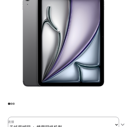
Air
(M3)
无
线
局
域
网
+
蜂
窝
网
络
机
型
128GB
-
深
连接