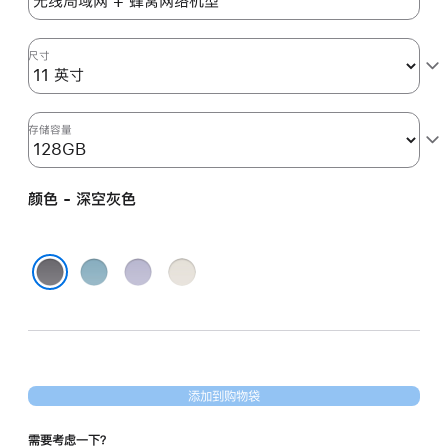
空
灰
色
尺寸
space_gray
128gb
的
存储容量
分
期
颜色 - 深空灰色
付
款
选
蓝
紫
星
项)
色
色
光
深空灰色
色
添加到购物袋
需要考虑一下？