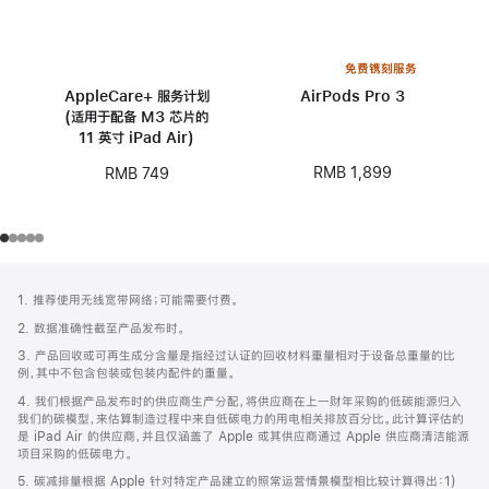
免费镌刻服务
AppleCare+ 服务计划
AirPods Pro 3
(适用于配备 M3 芯片的
11 英寸 iPad Air)
RMB 1,899
RMB 749
网
脚
1. 推荐使用无线宽带网络；可能需要付费。
注
页
2. 数据准确性截至产品发布时。
页
3. 产品回收或可再生成分含量是指经过认证的回收材料重量相对于设备总重量的比
脚
例，其中不包含包装或包装内配件的重量。
4. 我们根据产品发布时的供应商生产分配，将供应商在上一财年采购的低碳能源归入
我们的碳模型，来估算制造过程中来自低碳电力的用电相关排放百分比。此计算评估的
是 iPad Air 的供应商，并且仅涵盖了 Apple 或其供应商通过 Apple 供应商清洁能源
项目采购的低碳电力。
5. 碳减排量根据 Apple 针对特定产品建立的照常运营情景模型相比较计算得出：1)