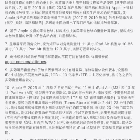
除最新建模的电网供应的电力外，未将清洁电力用于制造过程或产品使用 (基于区域排
放系数)。2) 截至 2015 年 (我们 2030 年产品碳中和目标的基准年) Apple 关键材
料的碳排放强度。材料的碳排放强度能够反映回收材料和生产技术的使用情况。3)
Apple 按产品系列和地区均衡考量了三年内 (2017 至 2019 财年) 的各种运输方式
(航空、铁路、海路和陆路)，尽可能全面地得出了我们产品的运输排放量基准。
6. 基于 Apple 发货的零售包装。材料成分按美国零售包装的重量计算得出。塑料成分
与包装重量的计算中不包含粘合剂、油墨和涂料。
7. 显示屏采用圆角设计。视为矩形以对角线测量时，11 英寸 iPad Air 机型为 10.86
英寸，13 英寸 iPad Air 机型为 12.9 英寸。实际可视区域较小。
8. 电池续航时间依使用情况和配置的不同可能有所差异。详情请参阅
apple.com.cn/batteries
。
9. 实际可用容量会由于诸多因素而减少并有所差异。存储容量依软件版本、设置和
iPad 机型的不同而有所差异。1GB = 10 亿字节；1TB = 1 万亿字节。格式化之后的
实际容量可能较小。
10. Apple 于 2025 年 1 月和 2 月使用试生产的 11 英寸 iPad Air (M3) 和 13 英
寸 iPad Air (M3) 机型进行了此项测试。测试内容分别包括：播放视频、使用无线局域
网或蜂窝网络上网浏览 (蜂窝网络机型使用 LTE 和 5G 运营商网络服务)，直至电池完
全放电。视频内容是重复播放一段购自 iTunes Store 的长度为 2 小时 23 分钟的影
片。无线局域网和蜂窝网络上网测试使用专门的网页服务器，来浏览 20 个热门网页的
快照版本。测试时的设置均使用系统默认状态，但以下设置除外：启用无线局域网连接
(不包括在使用蜂窝网络上网浏览时)、关闭询问是否加入网络功能以及自动亮度功能、
调整亮度至 50%，并启用 WPA2 加密。电池续航时间依设备设置、使用情况、网络及
诸多其他因素可能有所差异。电池测试使用特定 iPad 机型进行；实际结果可能有所不
同。