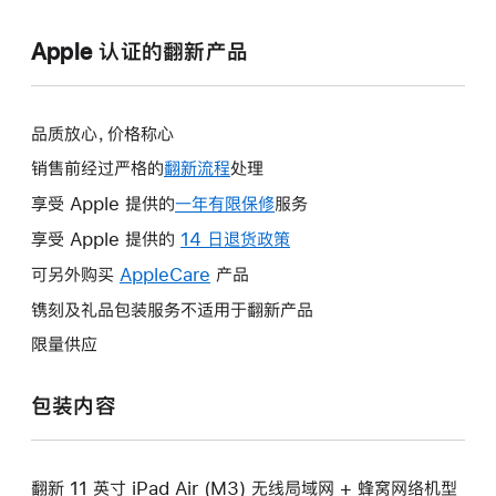
Apple 认证的翻新产品
品质放心，价格称心
销售前经过严格的
翻新流程
处理
享受 Apple 提供的
一年有限保修
此
服务
操
享受 Apple 提供的
14 日退货政策
此
作
操
可另外购买
AppleCare
此
产品
将
作
操
镌刻及礼品包装服务不适用于翻新产品
打
将
作
开
限量供应
打
将
新
开
打
的
包装内容
新
开
窗
的
新
口。
窗
的
口。
翻新 11 英寸 iPad Air (M3) 无线局域网 + 蜂窝网络机型
窗