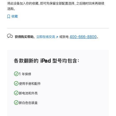
将此设备加入你的收藏，即可先保留全部配置选择，之后随时回来再继续
选购。
收藏
获得购买帮助，
立即在线交流
(在
或致电
400-666-8800
。
新
窗
口
中
各款翻新的 iPad 型号均包含：
打
开)
1 年保修
使用手册和配件
新电池和外壳
新白色包装盒