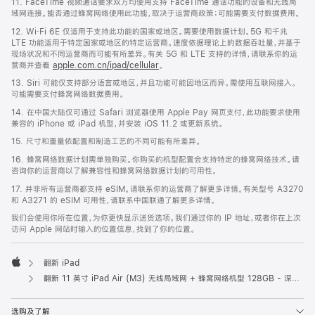
11. FaceTime 视频通话要求双方均使用支持 FaceTime 通话功能的设备和无线局
域网连接。能否通过蜂窝网络使用此功能，取决于运营商政策；可能需要支付数据费用。
12. Wi‑Fi 6E 仅适用于支持此功能的国家或地区。需要使用数据计划。5G 和千兆
LTE 功能适用于特定国家或地区的特定运营商。速度依据理论上的数据吞吐量，并基于
现场状况和不同运营商而可能有所差异。有关 5G 和 LTE 支持的详情，请联系你的运
营商并查看
apple.com.cn/ipad/cellular
。
13. Siri 可能仅支持部分语言或地区，并且功能可能因地区而异。需使用互联网接入。
可能需要支付蜂窝网络数据费用。
14. 在中国大陆仅可通过 Safari 浏览器使用 Apple Pay 网页支付，此功能要求使用
兼容的 iPhone 或 iPad 机型，并安装 iOS 11.2 或更新系统。
15. 尺寸和重量依配置和制造工艺的不同可能有所差异。
16. 蜂窝网络数据计划需单独购买。你购买的机型配置会支持特定的蜂窝网络技术。请
咨询你的运营商以了解兼容性和蜂窝网络数据计划的可用性。
17. 并非所有运营商都支持 eSIM。请联系你的运营商了解更多详情。有关型号 A3270
和 A3271 的 eSIM 可用性，请联系中国联通了解更多详情。
我们会使用你所在位置，为你更快显示送货选项。我们通过你的 IP 地址，或者你在上次
访问 Apple 网站时输入的位置信息，找到了你的位置。
翻新 iPad
Apple
翻新 11 英寸 iPad Air (M3) 无线局域网 + 蜂窝网络机型 128GB - 深空灰色
选购及了解