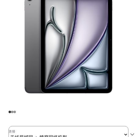
Air
(M3)
无
线
局
域
网
+
蜂
窝
网
络
机
型
128GB
-
深
连接