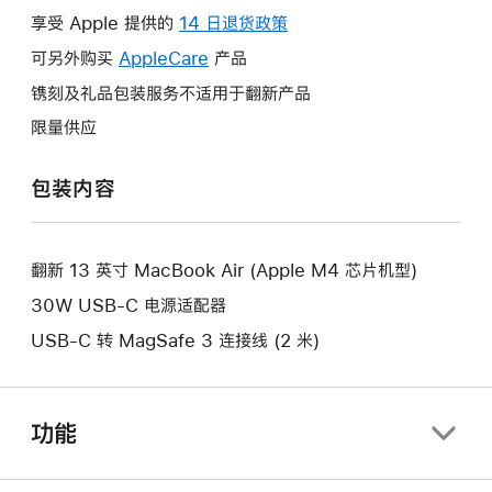
操
享受 Apple 提供的
14 日退货政策
此
作
操
可另外购买
AppleCare
此
产品
将
作
操
镌刻及礼品包装服务不适用于翻新产品
打
将
作
开
限量供应
打
将
新
开
打
的
包装内容
新
开
窗
的
新
口。
窗
的
口。
翻新 13 英寸 MacBook Air (Apple M4 芯片机型)
窗
口。
30W USB-C 电源适配器
USB-C 转 MagSafe 3 连接线 (2 米)
功能