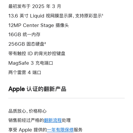
项)
最初发布于 2025 年 3 月
13.6 英寸 Liquid 视网膜显示屏，支持原彩显示¹
12MP Center Stage 摄像头
16GB 统一内存
256GB 固态硬盘²
带有触控 ID 的背光妙控键盘
MagSafe 3 充电端口
两个雷雳 4 端口
Apple 认证的翻新产品
品质放心，价格称心
销售前经过严格的
翻新流程
处理
享受 Apple 提供的
一年有限保修
此
服务