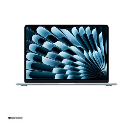
寸
MacBook
Air
Apple
M4
芯
片
(配
备
10
核
中
央
处
理
器
和
8