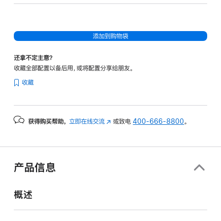
核
图
形
添加到购物袋
处
理
还拿不定主意？
器)
收藏全部配置以备后用，或将配置分享给朋友。
-
收藏
天
蓝
色
获得购买帮助，
立即在线交流
(在
或致电
400-666-8800
。
skyblue
新
256gb
窗
的
口
分
中
产品信息
打
期
开)
付
概述
款
选