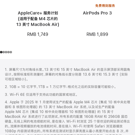
免费镌刻服务
AppleCare+ 服务计划
AirPods Pro 3
(适用于配备 M4 芯片的
13 英寸 MacBook Air)
RMB 1,899
RMB 1,749
网
脚
1. 屏幕尺寸为对角线长度。13 英寸和 15 英寸 MacBook Air 的显示屏顶部采用圆角
注
页
设计。按照标准矩形测量时，屏幕的对角线长度分别是 13.6 英寸和 15.3 英寸 (实际
页
可视区域较小)。
脚
2. 1GB = 10 亿字节，1TB = 1 万亿字节；格式化之后的实际容量可能较小。
3. Wi-Fi 6E 仅适用于支持此功能的国家或地区。
4. Apple 于 2025 年 1 月使用试生产的配备 Apple M4 芯片 (集成 10 核中央处理
器和 8 核图形处理器) 的 13 英寸 MacBook Air 系统，以及试生产的配备
Apple M4 芯片 (集成 10 核中央处理器和 10 核图形处理器) 的 15 英寸
MacBook Air 系统进行了此项测试，所有系统均配置 16GB RAM 和 256GB 固态
硬盘。无线上网的电池续航时间，是在接入 Wi-Fi 时浏览 25 个受欢迎的网站测试得出
的。流媒体视频播放的电池续航时间，是在接入 Wi-Fi 时使用 Safari 浏览器播放
1080p 内容测试得出的。所有系统在测试时显示屏亮度从最小亮度开始点击 8 次，并