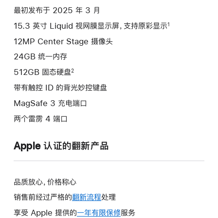
项)
最初发布于 2025 年 3 月
15.3 英寸 Liquid 视网膜显示屏，支持原彩显示
1
12MP Center Stage 摄像头
24GB 统一内存
512GB 固态硬盘
2
带有触控 ID 的背光妙控键盘
MagSafe 3 充电端口
两个雷雳 4 端口
Apple 认证的翻新产品
品质放心，价格称心
销售前经过严格的
翻新流程
处理
享受 Apple 提供的
一年有限保修
此
服务