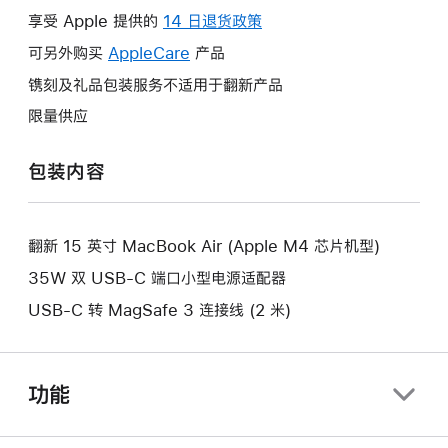
操
享受 Apple 提供的
14 日退货政策
此
作
操
可另外购买
AppleCare
此
产品
将
作
操
镌刻及礼品包装服务不适用于翻新产品
打
将
作
开
限量供应
打
将
新
开
打
的
包装内容
新
开
窗
的
新
口。
窗
的
口。
翻新 15 英寸 MacBook Air (Apple M4 芯片机型)
窗
口。
35W 双 USB-C 端口小型电源适配器
USB-C 转 MagSafe 3 连接线 (2 米)
功能