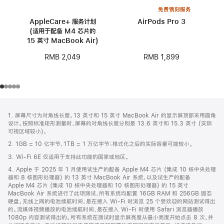
免费镌刻服务
AppleCare+ 服务计划
AirPods Pro 3
(适用于配备 M4 芯片的
15 英寸 MacBook Air)
RMB 1,899
RMB 2,049
网
脚
1. 屏幕尺寸为对角线长度。13 英寸和 15 英寸 MacBook Air 的显示屏顶部采用圆角
注
页
设计。按照标准矩形测量时，屏幕的对角线长度分别是 13.6 英寸和 15.3 英寸 (实际
页
可视区域较小)。
脚
2. 1GB = 10 亿字节，1TB = 1 万亿字节；格式化之后的实际容量可能较小。
3. Wi-Fi 6E 仅适用于支持此功能的国家或地区。
4. Apple 于 2025 年 1 月使用试生产的配备 Apple M4 芯片 (集成 10 核中央处理
器和 8 核图形处理器) 的 13 英寸 MacBook Air 系统，以及试生产的配备
Apple M4 芯片 (集成 10 核中央处理器和 10 核图形处理器) 的 15 英寸
MacBook Air 系统进行了此项测试，所有系统均配置 16GB RAM 和 256GB 固态
硬盘。无线上网的电池续航时间，是在接入 Wi-Fi 时浏览 25 个受欢迎的网站测试得出
的。流媒体视频播放的电池续航时间，是在接入 Wi-Fi 时使用 Safari 浏览器播放
1080p 内容测试得出的。所有系统在测试时显示屏亮度从最小亮度开始点击 8 次，并