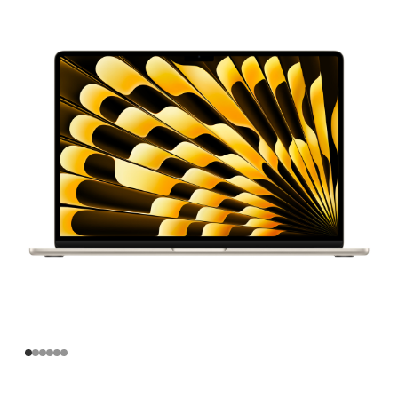
寸
MacBook
Air
Apple
M4
芯
片
(配
备
10
核
中
央
处
理
器
和
10