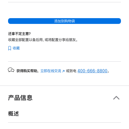
核
图
形
添加到购物袋
处
理
还拿不定主意？
器)
收藏全部配置以备后用，或将配置分享给朋友。
-
收藏
星
光
色
获得购买帮助，
立即在线交流
(在
或致电
400-666-8800
。
starlight
新
512gb
窗
的
口
分
中
产品信息
打
期
开)
付
概述
款
选