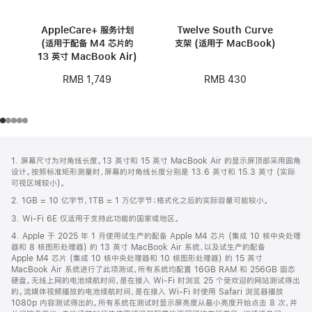
AppleCare+ 服务计划
Twelve South Curve
(适用于配备 M4 芯片的
支架 (适用于 MacBook)
13 英寸 MacBook Air)
RMB 430
RMB 1,749
网
脚
1. 屏幕尺寸为对角线长度。13 英寸和 15 英寸 MacBook Air 的显示屏顶部采用圆角
注
页
设计。按照标准矩形测量时，屏幕的对角线长度分别是 13.6 英寸和 15.3 英寸 (实际
页
可视区域较小)。
脚
2. 1GB = 10 亿字节，1TB = 1 万亿字节；格式化之后的实际容量可能较小。
3. Wi-Fi 6E 仅适用于支持此功能的国家或地区。
4. Apple 于 2025 年 1 月使用试生产的配备 Apple M4 芯片 (集成 10 核中央处理
器和 8 核图形处理器) 的 13 英寸 MacBook Air 系统，以及试生产的配备
Apple M4 芯片 (集成 10 核中央处理器和 10 核图形处理器) 的 15 英寸
MacBook Air 系统进行了此项测试，所有系统均配置 16GB RAM 和 256GB 固态
硬盘。无线上网的电池续航时间，是在接入 Wi-Fi 时浏览 25 个受欢迎的网站测试得出
的。流媒体视频播放的电池续航时间，是在接入 Wi-Fi 时使用 Safari 浏览器播放
1080p 内容测试得出的。所有系统在测试时显示屏亮度从最小亮度开始点击 8 次，并