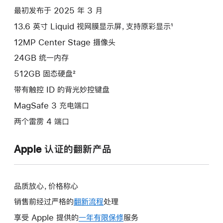
项)
最初发布于 2025 年 3 月
13.6 英寸 Liquid 视网膜显示屏，支持原彩显示¹
12MP Center Stage 摄像头
24GB 统一内存
512GB 固态硬盘²
带有触控 ID 的背光妙控键盘
MagSafe 3 充电端口
两个雷雳 4 端口
Apple 认证的翻新产品
品质放心，价格称心
销售前经过严格的
翻新流程
处理
享受 Apple 提供的
一年有限保修
此
服务