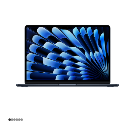
寸
MacBook
Air
Apple
M4
芯
片
(配
备
10
核
中
央
处
理
器
和
10