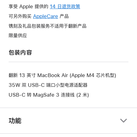
操
享受 Apple 提供的
14 日退货政策
此
作
操
可另外购买
AppleCare
此
产品
将
作
操
镌刻及礼品包装服务不适用于翻新产品
打
将
作
开
限量供应
打
将
新
开
打
的
包装内容
新
开
窗
的
新
口。
窗
的
口。
翻新 13 英寸 MacBook Air (Apple M4 芯片机型)
窗
口。
35W 双 USB-C 端口小型电源适配器
USB-C 转 MagSafe 3 连接线 (2 米)
功能