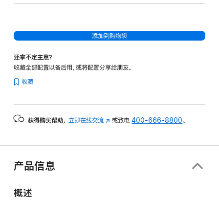
核
图
形
添加到购物袋
处
理
还拿不定主意？
器)
收藏全部配置以备后用，或将配置分享给朋友。
-
收藏
午
夜
色
获得购买帮助，
立即在线交流
(在
或致电
400-666-8800
。
midnight
新
512gb
窗
的
口
分
中
产品信息
打
期
开)
付
概述
款
选