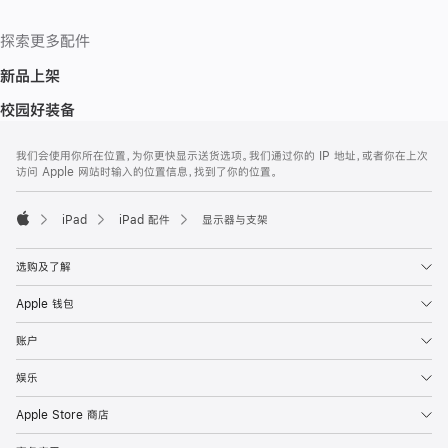
探索更多配件
新品上架
校园好装备
网
脚
我们会使用你所在位置，为你更快显示送货选项。我们通过你的 IP 地址，或者你在上次
注
页
访问 Apple 网站时输入的位置信息，找到了你的位置。
页
脚
iPad
iPad 配件
显示器与支架
Apple
选购及了解
Apple 钱包
账户
娱乐
Apple Store 商店