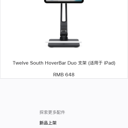
个
图
像
-
Twelve
South
HoverBar
Duo
支
架
(适
用
Twelve South HoverBar Duo 支架 (适用于 iPad)
于
iPad)
RMB 648
探索更多配件
新品上架