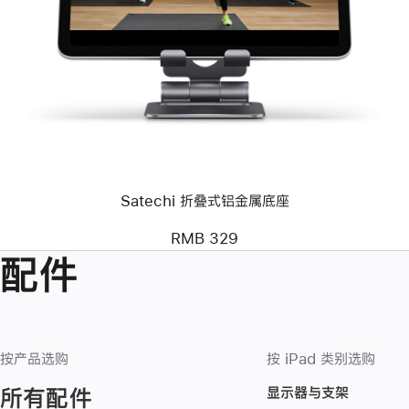
个
图
像
-
Satechi
折
叠
式
铝
金
属
底
Satechi 折叠式铝金属底座
座
RMB 329
配件
按产品选购
按 iPad 类别选购
显示器与支架
所有配件