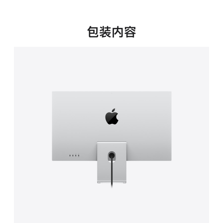
新
窗
口
包装内容
中
打
开)