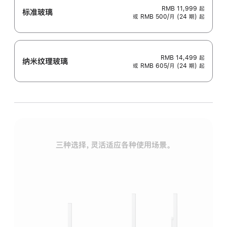
RMB 11,999
起
标准玻璃
或 RMB 500/月 (24 期) 起
RMB 14,499
起
纳米纹理玻璃
或 RMB 605/月 (24 期) 起
三种选择，灵活适应各种使用场景。
标