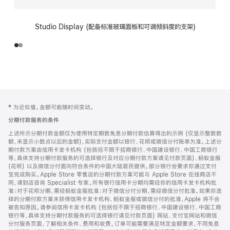
Studio Display (配备标准玻璃面板和可调倾斜度的支架)
网
脚
‡ 为近似值。金额可能随时间变动。
注
页
分期付款服务的条件
页
上述所示分期付款金额仅为使用特定期数免息分期付款估算得出的示例 (仅显示整数数
脚
额，未显示小数点以后的金额)，实际支付金额以银行、花呗或微信分付账单为准。上述分
期付款方案由信用卡发卡机构 (包括但不限于招商银行、中国建设银行、中国工商银行
等，具体支持分期付款服务的可选择银行及对应分期付款方案请见付款页面)、蚂蚁金服
(花呗) 以及微信分付面向符合条件的中国大陆居民提供。部分银行会要求你通过支付
宝完成购买。Apple Store 零售店的分期付款方案可能与 Apple Store 在线商店不
同，请到店咨询 Specialist 专家。所有银行信用卡分期均需经你的信用卡发卡机构批
准；对于花呗分期，需经蚂蚁金服批准；对于微信分付分期，需经微信分付批准。如果你选
择的分期付款方案未获得信用卡发卡机构、蚂蚁金服或微信分付的批准，Apple 将不会
被告知原因。请参阅信用卡发卡机构 (包括但不限于招商银行、中国建设银行、中国工商
银行等，具体支持分期付款服务的可选择银行请见付款页面) 网站、支付宝网站和微信
分付服务页面，了解相关条件、费用和收费。订单可能需要满足特定金额要求，不同免息