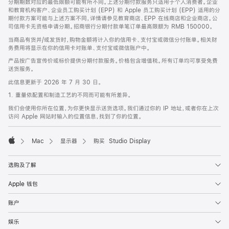
分期期数对应的最低限额可能有所不同。上述分期付款服务只适用于个人消费者。企业
和教育机构客户、企业员工购买计划 (EPP) 和 Apple 员工购买计划 (EPP) 适用的分
期付款方案可能与上述方案不同，详情请参见教育商店、EPP 在线商店和企业商店。公
司信用卡无资格申请分期。招商银行分期付款单笔订单最高限额为 RMB 150000。
当商品有货并/或发货时，购物金额将计入你的信用卡、支付宝或微信分付账单。相关财
务费用将显示在你的信用卡对账单、支付宝或微信账户中。
产品按广告宣传价或标价提供分期付款服务。价格包含增值税。所有订单均可享受免费
送货服务。
此信息更新于 2026 年 7 月 30 日。
1. 重量依配置和制造工艺的不同而可能有所差异。
我们会使用你所在位置，为你更快显示送货选项。我们通过你的 IP 地址，或者你在上次
访问 Apple 网站时输入的位置信息，找到了你的位置。
Mac
显示器
购买 Studio Display
Apple
选购及了解
Apple 钱包
账户
娱乐