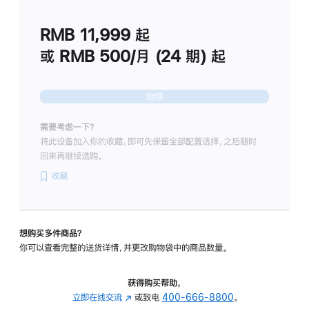
划
(适
RMB 11,999
起
用
于
或 RMB 500/月 (24 期) 起
Studio
Display
继续
需要考虑一下？
将此设备加入你的收藏，即可先保留全部配置选择，之后随时
回来再继续选购。
收藏
想购买多件商品？
你可以查看完整的送货详情，并更改购物袋中的商品数量。
获得购买帮助，
立即在线交流
(在
或致电
400-666-8800
。