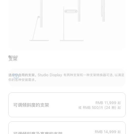
支架
选择你合用的支架。
Studio Display 有两种支架和一种支架转换器可选，以满足
展
你的各种安装需求。
开
RMB 11,999
起
可调倾斜度的支架
或 RMB 500/月 (24 期) 起
RMB 14,999
起
可调倾斜度及高‍度的支‍架