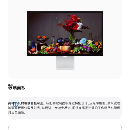
玻璃面板
两种抗反射玻璃面板可选。
标配的玻璃面板经过特别设计，反光率极低。纳米纹理
展
玻璃面板可分散反射光，从而进一步减少反光，即使在高亮光源的工作场所也能保
持出色画质。
开