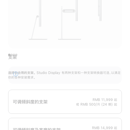
支架
选择你合用的支架。
Studio Display 有两种支架和一种支架转换器可选，以满足
展
你的各种安装需求。
开
RMB 11,999
起
可调倾斜度的支架
或 RMB 500/月 (24 期) 起
RMB 14,999
起
可调倾斜度及高‍度的支‍架