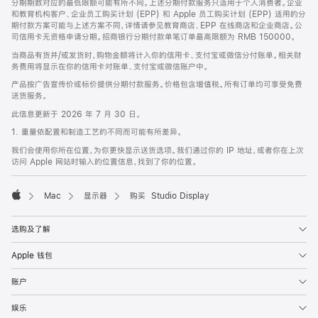
分期期数对应的最低限额可能有所不同。上述分期付款服务只适用于个人消费者。企业
和教育机构客户、企业员工购买计划 (EPP) 和 Apple 员工购买计划 (EPP) 适用的分
期付款方案可能与上述方案不同，详情请参见教育商店、EPP 在线商店和企业商店。公
司信用卡无资格申请分期。招商银行分期付款单笔订单最高限额为 RMB 150000。
当商品有货并/或发货时，购物金额将计入你的信用卡、支付宝或微信分付账单。相关财
务费用将显示在你的信用卡对账单、支付宝或微信账户中。
产品按广告宣传价或标价提供分期付款服务。价格包含增值税。所有订单均可享受免费
送货服务。
此信息更新于 2026 年 7 月 30 日。
1. 重量依配置和制造工艺的不同而可能有所差异。
我们会使用你所在位置，为你更快显示送货选项。我们通过你的 IP 地址，或者你在上次
访问 Apple 网站时输入的位置信息，找到了你的位置。
Mac
显示器
购买 Studio Display
Apple
选购及了解
Apple 钱包
账户
娱乐