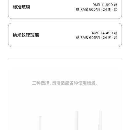
RMB 11,999
起
标准玻璃
或 RMB 500/月 (24 期) 起
RMB 14,499
起
纳米纹理玻璃
或 RMB 605/月 (24 期) 起
三种选择，灵活适应各种使用场景。
标