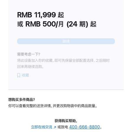
划
(适
RMB 11,999
起
用
于
或 RMB 500/月 (24 期) 起
Studio
Display
继续
需要考虑一下？
将此设备加入你的收藏，即可先保留全部配置选择，之后随时
回来再继续选购。
收藏
想购买多件商品？
你可以查看完整的送货详情，并更改购物袋中的商品数量。
获得购买帮助，
立即在线交流
(在
或致电
400-666-8800
。