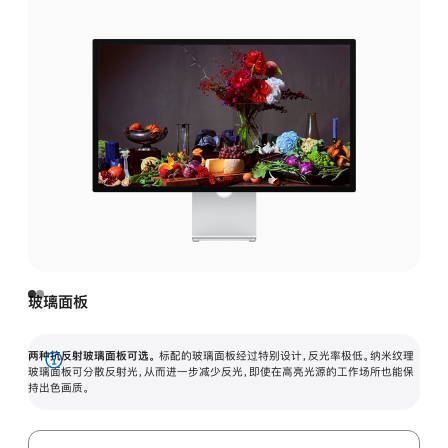
玻璃面板
两种抗反射玻璃面板可选。
标配的玻璃面板经过特别设计，反光率极低。纳米纹理
展
玻璃面板可分散反射光，从而进一步减少反光，即使在高亮光源的工作场所也能保
持出色画质。
开