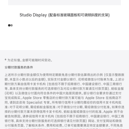
Studio Display (配备标准玻璃面板和可调倾斜度的支架)
网
脚
‡ 为近似值。金额可能随时间变动。
注
页
分期付款服务的条件
页
上述所示分期付款金额仅为使用特定期数免息分期付款估算得出的示例 (仅显示整数数
脚
额，未显示小数点以后的金额)，实际支付金额以银行、花呗或微信分付账单为准。上述分
期付款方案由信用卡发卡机构 (包括但不限于招商银行、中国建设银行、中国工商银行
等，具体支持分期付款服务的可选择银行及对应分期付款方案请见付款页面)、蚂蚁金服
(花呗) 以及微信分付面向符合条件的中国大陆居民提供。部分银行会要求你通过支付
宝完成购买。Apple Store 零售店的分期付款方案可能与 Apple Store 在线商店不
同，请到店咨询 Specialist 专家。所有银行信用卡分期均需经你的信用卡发卡机构批
准；对于花呗分期，需经蚂蚁金服批准；对于微信分付分期，需经微信分付批准。如果你选
择的分期付款方案未获得信用卡发卡机构、蚂蚁金服或微信分付的批准，Apple 将不会
被告知原因。请参阅信用卡发卡机构 (包括但不限于招商银行、中国建设银行、中国工商
银行等，具体支持分期付款服务的可选择银行请见付款页面) 网站、支付宝网站和微信
分付服务页面，了解相关条件、费用和收费。订单可能需要满足特定金额要求，不同免息