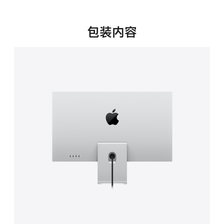
新
窗
口
包装内容
中
打
开)