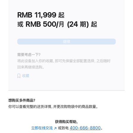
划
(适
RMB 11,999
起
用
于
或 RMB 500/月 (24 期) 起
Studio
Display
继续
需要考虑一下？
将此设备加入你的收藏，即可先保留全部配置选择，之后随时
回来再继续选购。
收藏
想购买多件商品？
你可以查看完整的送货详情，并更改购物袋中的商品数量。
获得购买帮助，
立即在线交流
(在
或致电
400-666-8800
。