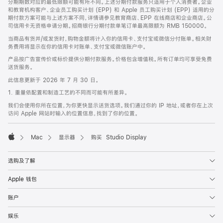
分期期数对应的最低限额可能有所不同。上述分期付款服务只适用于个人消费者。企业
和教育机构客户、企业员工购买计划 (EPP) 和 Apple 员工购买计划 (EPP) 适用的分
期付款方案可能与上述方案不同，详情请参见教育商店、EPP 在线商店和企业商店。公
司信用卡无资格申请分期。招商银行分期付款单笔订单最高限额为 RMB 150000。
当商品有货并/或发货时，购物金额将计入你的信用卡、支付宝或微信分付账单。相关财
务费用将显示在你的信用卡对账单、支付宝或微信账户中。
产品按广告宣传价或标价提供分期付款服务。价格包含增值税。所有订单均可享受免费
送货服务。
此信息更新于 2026 年 7 月 30 日。
1. 重量依配置和制造工艺的不同而可能有所差异。
我们会使用你所在位置，为你更快显示送货选项。我们通过你的 IP 地址，或者你在上次
访问 Apple 网站时输入的位置信息，找到了你的位置。
Mac
显示器
购买 Studio Display
Apple
选购及了解
Apple 钱包
账户
娱乐