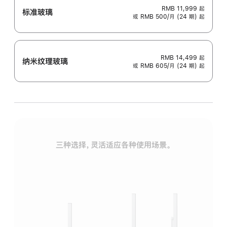
RMB 11,999
起
标准玻璃
或 RMB 500/月 (24 期) 起
RMB 14,499
起
纳米纹理玻璃
或 RMB 605/月 (24 期) 起
三种选择，灵活适应各种使用场景。
标