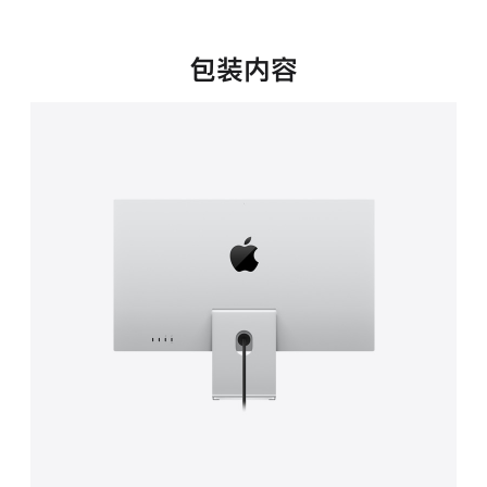
新
窗
口
包装内容
中
打
开)