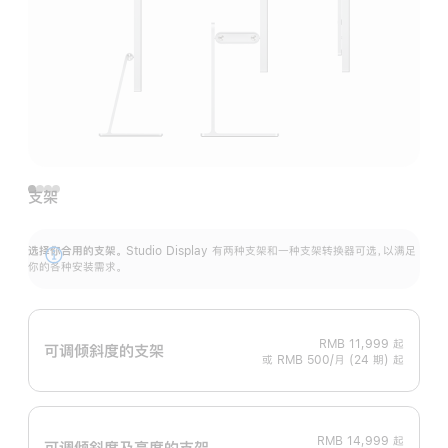
支架
选择你合用的支架。
Studio Display 有两种支架和一种支架转换器可选，以满足
展
你的各种安装需求。
开
RMB 11,999
起
可调倾斜度的支架
或 RMB 500/月 (24 期) 起
RMB 14,999
起
可调倾斜度及高‍度的支‍架