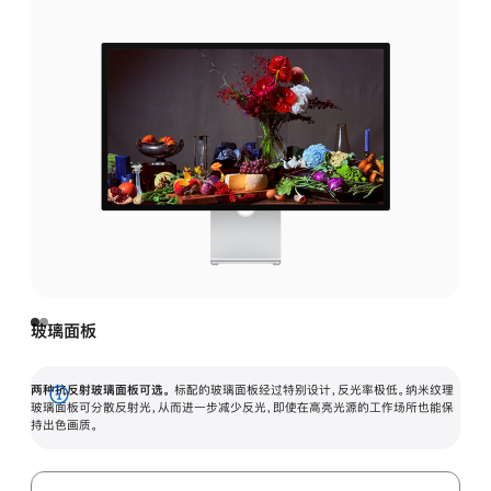
玻璃面板
两种抗反射玻璃面板可选。
标配的玻璃面板经过特别设计，反光率极低。纳米纹理
展
玻璃面板可分散反射光，从而进一步减少反光，即使在高亮光源的工作场所也能保
持出色画质。
开