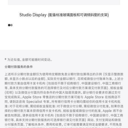
Studio Display (配备标准玻璃面板和可调倾斜度的支架)
网
脚
‡ 为近似值。金额可能随时间变动。
注
页
分期付款服务的条件
页
上述所示分期付款金额仅为使用特定期数免息分期付款估算得出的示例 (仅显示整数数
脚
额，未显示小数点以后的金额)，实际支付金额以银行、花呗或微信分付账单为准。上述分
期付款方案由信用卡发卡机构 (包括但不限于招商银行、中国建设银行、中国工商银行
等，具体支持分期付款服务的可选择银行及对应分期付款方案请见付款页面)、蚂蚁金服
(花呗) 以及微信分付面向符合条件的中国大陆居民提供。部分银行会要求你通过支付
宝完成购买。Apple Store 零售店的分期付款方案可能与 Apple Store 在线商店不
同，请到店咨询 Specialist 专家。所有银行信用卡分期均需经你的信用卡发卡机构批
准；对于花呗分期，需经蚂蚁金服批准；对于微信分付分期，需经微信分付批准。如果你选
择的分期付款方案未获得信用卡发卡机构、蚂蚁金服或微信分付的批准，Apple 将不会
被告知原因。请参阅信用卡发卡机构 (包括但不限于招商银行、中国建设银行、中国工商
银行等，具体支持分期付款服务的可选择银行请见付款页面) 网站、支付宝网站和微信
分付服务页面，了解相关条件、费用和收费。订单可能需要满足特定金额要求，不同免息