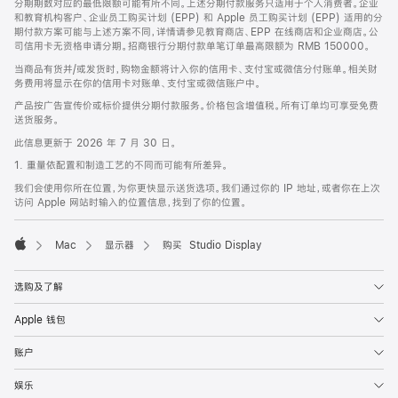
分期期数对应的最低限额可能有所不同。上述分期付款服务只适用于个人消费者。企业
和教育机构客户、企业员工购买计划 (EPP) 和 Apple 员工购买计划 (EPP) 适用的分
期付款方案可能与上述方案不同，详情请参见教育商店、EPP 在线商店和企业商店。公
司信用卡无资格申请分期。招商银行分期付款单笔订单最高限额为 RMB 150000。
当商品有货并/或发货时，购物金额将计入你的信用卡、支付宝或微信分付账单。相关财
务费用将显示在你的信用卡对账单、支付宝或微信账户中。
产品按广告宣传价或标价提供分期付款服务。价格包含增值税。所有订单均可享受免费
送货服务。
此信息更新于 2026 年 7 月 30 日。
1. 重量依配置和制造工艺的不同而可能有所差异。
我们会使用你所在位置，为你更快显示送货选项。我们通过你的 IP 地址，或者你在上次
访问 Apple 网站时输入的位置信息，找到了你的位置。
Mac
显示器
购买 Studio Display
Apple
选购及了解
Apple 钱包
账户
娱乐