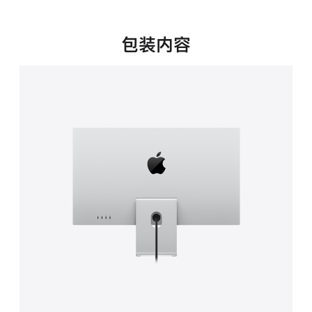
新
窗
口
包装内容
中
打
开)