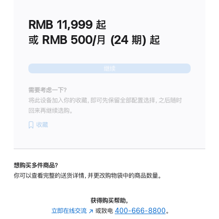
划
(适
RMB 11,999
起
用
于
或 RMB 500/月 (24 期) 起
Studio
Display
继续
需要考虑一下？
将此设备加入你的收藏，即可先保留全部配置选择，之后随时
回来再继续选购。
收藏
想购买多件商品？
你可以查看完整的送货详情，并更改购物袋中的商品数量。
获得购买帮助，
立即在线交流
(在
或致电
400-666-8800
。