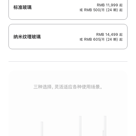
RMB 11,999
起
标准玻璃
或 RMB 500/月 (24 期) 起
RMB 14,499
起
纳米纹理玻璃
或 RMB 605/月 (24 期) 起
三种选择，灵活适应各种使用场景。
标