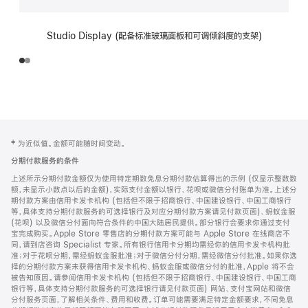
Studio Display (配备标准玻璃面板和可调倾斜度的支架)
网
脚
‡ 为近似值。金额可能随时间变动。
注
页
分期付款服务的条件
页
上述所示分期付款金额仅为使用特定期数免息分期付款估算得出的示例 (仅显示整数数
脚
额，未显示小数点以后的金额)，实际支付金额以银行、花呗或微信分付账单为准。上述分
期付款方案由信用卡发卡机构 (包括但不限于招商银行、中国建设银行、中国工商银行
等，具体支持分期付款服务的可选择银行及对应分期付款方案请见付款页面)、蚂蚁金服
(花呗) 以及微信分付面向符合条件的中国大陆居民提供。部分银行会要求你通过支付
宝完成购买。Apple Store 零售店的分期付款方案可能与 Apple Store 在线商店不
同，请到店咨询 Specialist 专家。所有银行信用卡分期均需经你的信用卡发卡机构批
准；对于花呗分期，需经蚂蚁金服批准；对于微信分付分期，需经微信分付批准。如果你选
择的分期付款方案未获得信用卡发卡机构、蚂蚁金服或微信分付的批准，Apple 将不会
被告知原因。请参阅信用卡发卡机构 (包括但不限于招商银行、中国建设银行、中国工商
银行等，具体支持分期付款服务的可选择银行请见付款页面) 网站、支付宝网站和微信
分付服务页面，了解相关条件、费用和收费。订单可能需要满足特定金额要求，不同免息