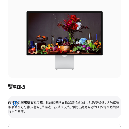
玻璃面板
两种抗反射玻璃面板可选。
标配的玻璃面板经过特别设计，反光率极低。纳米纹理
展
玻璃面板可分散反射光，从而进一步减少反光，即使在高亮光源的工作场所也能保
持出色画质。
开