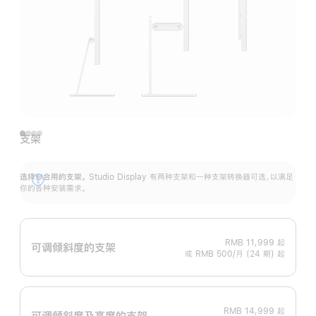
支架
选择你合用的支架。
Studio Display 有两种支架和一种支架转换器可选，以满足
展
你的各种安装需求。
开
RMB 11,999
起
可调倾斜度的支架
或 RMB 500/月 (24 期) 起
RMB 14,999
起
可调倾斜度及高‍度的支‍架