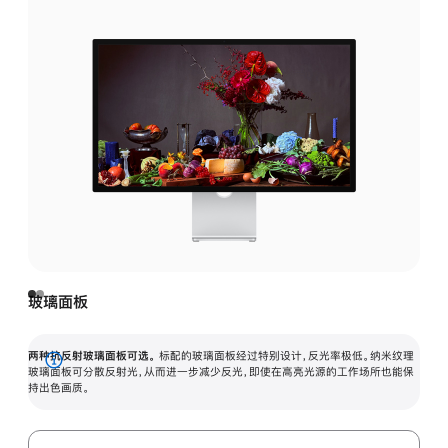
玻璃面板
两种抗反射玻璃面板可选。
标配的玻璃面板经过特别设计，反光率极低。纳米纹理
展
玻璃面板可分散反射光，从而进一步减少反光，即使在高亮光源的工作场所也能保
持出色画质。
开