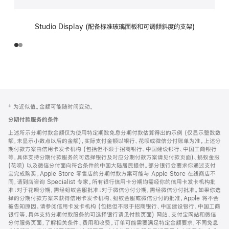
Studio Display (配备标准玻璃面板和可调倾斜度的支架)
网
脚
‡ 为近似值。金额可能随时间变动。
注
页
分期付款服务的条件
页
上述所示分期付款金额仅为使用特定期数免息分期付款估算得出的示例 (仅显示整数数
脚
额，未显示小数点以后的金额)，实际支付金额以银行、花呗或微信分付账单为准。上述分
期付款方案由信用卡发卡机构 (包括但不限于招商银行、中国建设银行、中国工商银行
等，具体支持分期付款服务的可选择银行及对应分期付款方案请见付款页面)、蚂蚁金服
(花呗) 以及微信分付面向符合条件的中国大陆居民提供。部分银行会要求你通过支付
宝完成购买。Apple Store 零售店的分期付款方案可能与 Apple Store 在线商店不
同，请到店咨询 Specialist 专家。所有银行信用卡分期均需经你的信用卡发卡机构批
准；对于花呗分期，需经蚂蚁金服批准；对于微信分付分期，需经微信分付批准。如果你选
择的分期付款方案未获得信用卡发卡机构、蚂蚁金服或微信分付的批准，Apple 将不会
被告知原因。请参阅信用卡发卡机构 (包括但不限于招商银行、中国建设银行、中国工商
银行等，具体支持分期付款服务的可选择银行请见付款页面) 网站、支付宝网站和微信
分付服务页面，了解相关条件、费用和收费。订单可能需要满足特定金额要求，不同免息