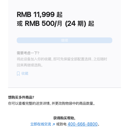
划
(适
RMB 11,999
起
用
于
或 RMB 500/月 (24 期) 起
Studio
Display
继续
需要考虑一下？
将此设备加入你的收藏，即可先保留全部配置选择，之后随时
回来再继续选购。
收藏
想购买多件商品？
你可以查看完整的送货详情，并更改购物袋中的商品数量。
获得购买帮助，
立即在线交流
(在
或致电
400-666-8800
。