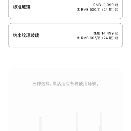
RMB 11,999
起
标准玻璃
或 RMB 500/月 (24 期) 起
RMB 14,499
起
纳米纹理玻璃
或 RMB 605/月 (24 期) 起
三种选择，灵活适应各种使用场景。
标