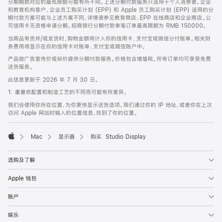
分期期数对应的最低限额可能有所不同。上述分期付款服务只适用于个人消费者。企业
和教育机构客户、企业员工购买计划 (EPP) 和 Apple 员工购买计划 (EPP) 适用的分
期付款方案可能与上述方案不同，详情请参见教育商店、EPP 在线商店和企业商店。公
司信用卡无资格申请分期。招商银行分期付款单笔订单最高限额为 RMB 150000。
当商品有货并/或发货时，购物金额将计入你的信用卡、支付宝或微信分付账单。相关财
务费用将显示在你的信用卡对账单、支付宝或微信账户中。
产品按广告宣传价或标价提供分期付款服务。价格包含增值税。所有订单均可享受免费
送货服务。
此信息更新于 2026 年 7 月 30 日。
1. 重量依配置和制造工艺的不同而可能有所差异。
我们会使用你所在位置，为你更快显示送货选项。我们通过你的 IP 地址，或者你在上次
访问 Apple 网站时输入的位置信息，找到了你的位置。
Mac
显示器
购买 Studio Display
Apple
选购及了解
Apple 钱包
账户
娱乐