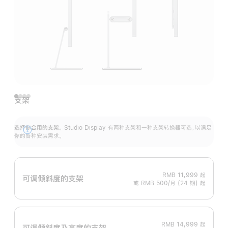
支架
选择你合用的支架。
Studio Display 有两种支架和一种支架转换器可选，以满足
展
你的各种安装需求。
开
RMB 11,999
起
可调倾斜度的支架
或 RMB 500/月 (24 期) 起
RMB 14,999
起
可调倾斜度及高‍度的支‍架