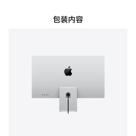
新
窗
口
包装内容
中
打
开)