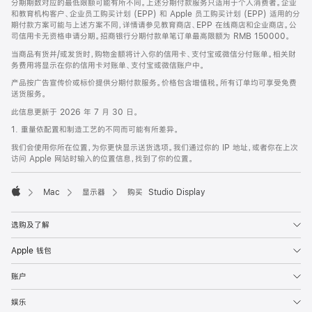
分期期数对应的最低限额可能有所不同。上述分期付款服务只适用于个人消费者。企业
和教育机构客户、企业员工购买计划 (EPP) 和 Apple 员工购买计划 (EPP) 适用的分
期付款方案可能与上述方案不同，详情请参见教育商店、EPP 在线商店和企业商店。公
司信用卡无资格申请分期。招商银行分期付款单笔订单最高限额为 RMB 150000。
当商品有货并/或发货时，购物金额将计入你的信用卡、支付宝或微信分付账单。相关财
务费用将显示在你的信用卡对账单、支付宝或微信账户中。
产品按广告宣传价或标价提供分期付款服务。价格包含增值税。所有订单均可享受免费
送货服务。
此信息更新于 2026 年 7 月 30 日。
1. 重量依配置和制造工艺的不同而可能有所差异。
我们会使用你所在位置，为你更快显示送货选项。我们通过你的 IP 地址，或者你在上次
访问 Apple 网站时输入的位置信息，找到了你的位置。
Mac
显示器
购买 Studio Display
Apple
选购及了解
Apple 钱包
账户
娱乐