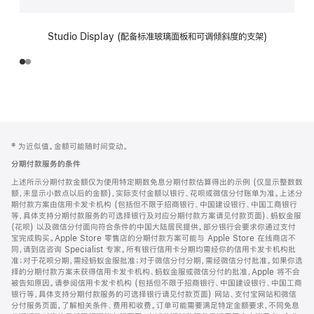
Studio Display (配备标准玻璃面板和可调倾斜度的支架)
网
脚
‡ 为近似值。金额可能随时间变动。
注
页
分期付款服务的条件
页
上述所示分期付款金额仅为使用特定期数免息分期付款估算得出的示例 (仅显示整数数
脚
额，未显示小数点以后的金额)，实际支付金额以银行、花呗或微信分付账单为准。上述分
期付款方案由信用卡发卡机构 (包括但不限于招商银行、中国建设银行、中国工商银行
等，具体支持分期付款服务的可选择银行及对应分期付款方案请见付款页面)、蚂蚁金服
(花呗) 以及微信分付面向符合条件的中国大陆居民提供。部分银行会要求你通过支付
宝完成购买。Apple Store 零售店的分期付款方案可能与 Apple Store 在线商店不
同，请到店咨询 Specialist 专家。所有银行信用卡分期均需经你的信用卡发卡机构批
准；对于花呗分期，需经蚂蚁金服批准；对于微信分付分期，需经微信分付批准。如果你选
择的分期付款方案未获得信用卡发卡机构、蚂蚁金服或微信分付的批准，Apple 将不会
被告知原因。请参阅信用卡发卡机构 (包括但不限于招商银行、中国建设银行、中国工商
银行等，具体支持分期付款服务的可选择银行请见付款页面) 网站、支付宝网站和微信
分付服务页面，了解相关条件、费用和收费。订单可能需要满足特定金额要求，不同免息