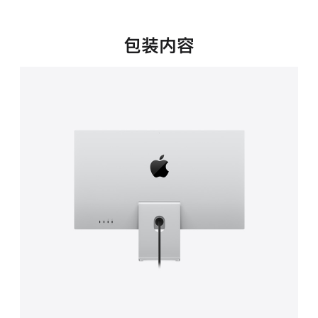
新
窗
口
包装内容
中
打
开)