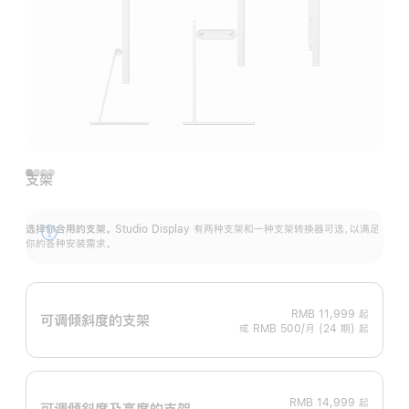
支架
选择你合用的支架。
Studio Display 有两种支架和一种支架转换器可选，以满足
展
你的各种安装需求。
开
RMB 11,999
起
可调倾斜度的支架
或 RMB 500/月 (24 期) 起
RMB 14,999
起
可调倾斜度及高‍度的支‍架