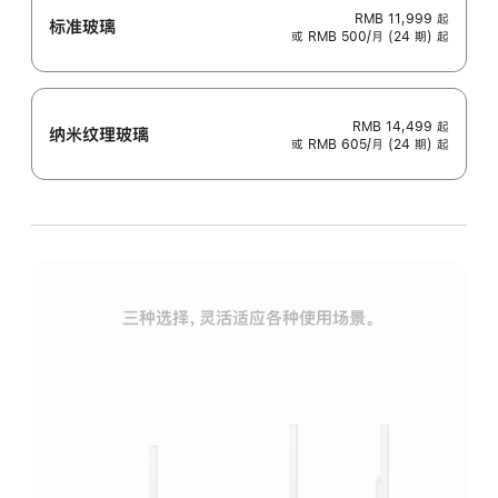
RMB 11,999
起
标准玻璃
或 RMB 500/月 (24 期) 起
RMB 14,499
起
纳米纹理玻璃
或 RMB 605/月 (24 期) 起
三种选择，灵活适应各种使用场景。
标