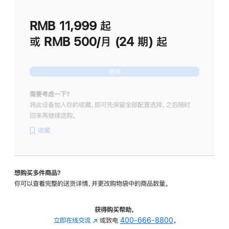
划
(适
RMB 11,999
起
用
于
或 RMB 500/月 (24 期) 起
Studio
Display
继续
需要考虑一下？
将此设备加入你的收藏，即可先保留全部配置选择，之后随时
回来再继续选购。
收藏
想购买多件商品？
你可以查看完整的送货详情，并更改购物袋中的商品数量。
获得购买帮助，
立即在线交流
(在
或致电
400-666-8800
。