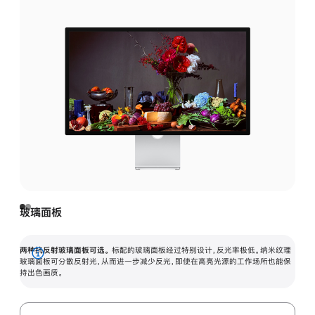
玻璃面板
两种抗反射玻璃面板可选。
标配的玻璃面板经过特别设计，反光率极低。纳米纹理
展
玻璃面板可分散反射光，从而进一步减少反光，即使在高亮光源的工作场所也能保
持出色画质。
开