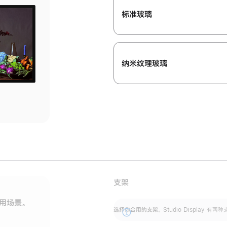
标准玻璃
纳米纹理玻璃
支架
用场景。
标配可调倾斜度的支架，提供 30 度的倾斜度
选
选择你合用的支架。
Studio Display
调节范围。
展