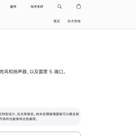
配件
技术支持
概览
技术规格
级麦克风和扬声器，以及雷雳 5 端口。
过特别设计，反光率极低。纳米纹理玻璃面板可分散反射
作场所也能保持出色画质。