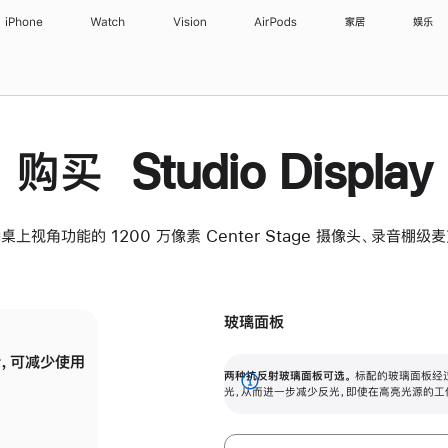
iPhone
Watch
Vision
AirPods
家居
娱乐
购买 Studio Display
桌上视角功能的 1200 万像素 Center Stage 摄像头、录音棚
玻璃面板
，可减少使用
纳米纹理玻璃面板可进一步减少反光，即使在
两种抗反射玻璃面板可选。
标配的玻璃面板经
。
有高亮光源的场所使用，也能保持出色画质。
展
光，从而进一步减少反光，即使在高亮光源的工
开