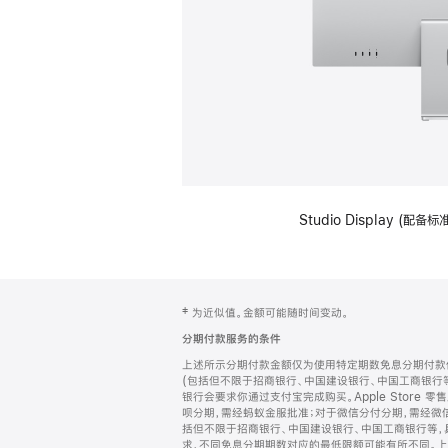
Studio Display (
网
脚
‡ 为近似值。金额可能随时间变动。
注
页
分期付款服务的条件
页
上述所示分期付款金额仅为使用特定期数免息分期付款估
脚
(包括但不限于招商银行、中国建设银行、中国工商银行
银行会要求你通过支付宝完成购买。Apple Store 零
呗分期，需经蚂蚁金服批准；对于微信分付分期，需经微信
括但不限于招商银行、中国建设银行、中国工商银行等，
求，不同免息分期期数对应的最低限额可能有所不同。上述分