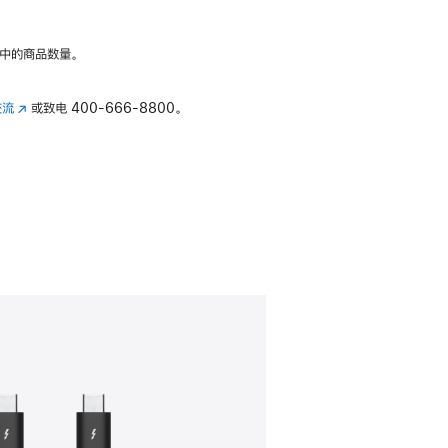
中的商品数量。
交流
(在
或致电
400-666-8800。
新
窗
口
中
打
开)