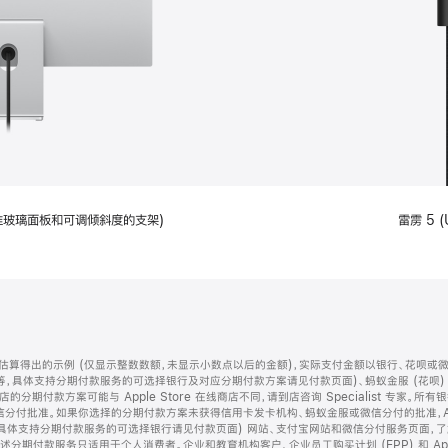
配备标准玻璃面板和可调倾斜度的支架)
雷雳 5 (
算得出的示例 (仅显示整数数额，未显示小数点以后的金额)，实际支付金额以银行、花呗或
等，具体支持分期付款服务的可选择银行及对应分期付款方案请见付款页面)、蚂蚁金服 (花呗
售店的分期付款方案可能与 Apple Store 在线商店不同，请到店咨询 Specialist 专
分付批准。如果你选择的分期付款方案未获得信用卡发卡机构、蚂蚁金服或微信分付的批准，Ap
具体支持分期付款服务的可选择银行请见付款页面) 网站、支付宝网站和微信分付服务页面，
期付款服务只适用于个人消费者。企业和教育机构客户、企业员工购买计划 (EPP) 和 Appl