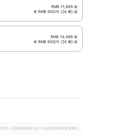
RMB 11,999
起
或 RMB 500/月 (24 期) 起
RMB 14,499
起
或 RMB 605/月 (24 期) 起
配可调倾斜度及高度的支架，额外增加 105
VESA 支架转换器
 有两种支架和一种支架转换器可选，以满足你的各种安装需求。
毫米的高度调节范围。
容的支架 (未随附)