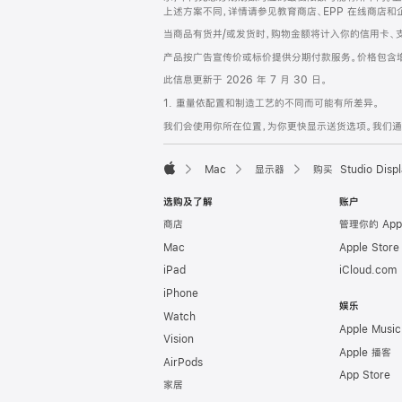
上述方案不同，详情请参见教育商店、EPP 在线商店和
当商品有货并/或发货时，购物金额将计入你的信用卡、
产品按广告宣传价或标价提供分期付款服务。价格包含
此信息更新于 2026 年 7 月 30 日。
1. 重量依配置和制造工艺的不同而可能有所差异。
我们会使用你所在位置，为你更快显示送货选项。我们通过你
Mac
显示器
购买 Studio Displ
Apple
选购及了解
账户
商店
管理你的 App
Mac
Apple Stor
iPad
iCloud.com
iPhone
娱乐
Watch
Apple Music
Vision
Apple 播客
AirPods
App Store
家居