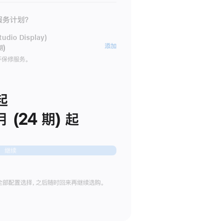
 服务计划？
dio Display)
AppleCare+
添加
期)
服
坏保修服务。
务
计
划
起
(适
月 (24 期) 起
用
于
Studio
继续
Display)
全部配置选择，之后随时回来再继续选购。