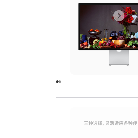
上
下
一
一
张
张
图
图
库
库
图
图
片
片
-
-
玻
玻
璃
璃
三种选择，灵活适应各种使
面
面
板
板