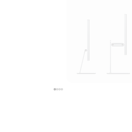
上
下
一
一
张
张
图
图
库
库
图
图
片
片
-
-
支
支
架
架