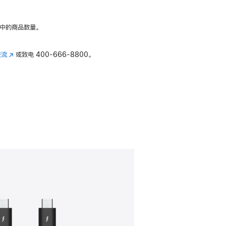
中的商品数量。
交流
(在
或致电
400-666-8800。
新
窗
口
中
打
开)