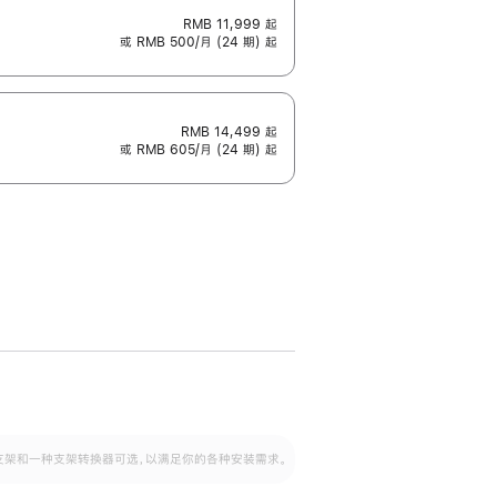
RMB 11,999
起
或 RMB 500/月 (24 期) 起
RMB 14,499
起
或 RMB 605/月 (24 期) 起
配可调倾斜度及高度的支架，额外增加 105
VESA 支架转换器
 有两种支架和一种支架转换器可选，以满足你的各种安装需求。
毫米的高度调节范围。
容的支架 (未随附)