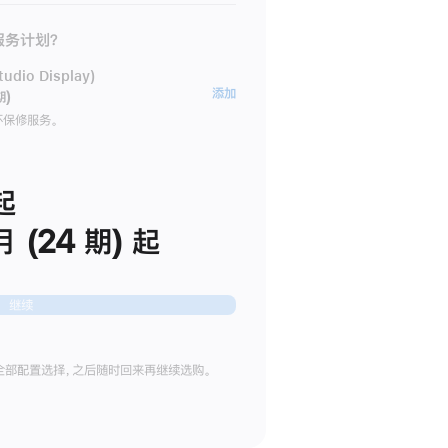
 服务计划？
dio Display)
AppleCare+
添加
期)
服
坏保修服务。
务
计
划
起
(适
月 (24 期) 起
用
于
Studio
继续
Display)
全部配置选择，之后随时回来再继续选购。