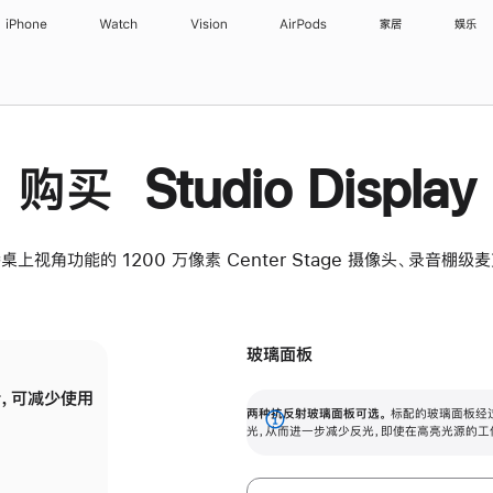
iPhone
Watch
Vision
AirPods
家居
娱乐
购买 Studio Display
桌上视角功能的 1200 万像素 Center Stage 摄像头、录音棚
玻璃面板
，可减少使用
纳米纹理玻璃面板可进一步减少反光，即使在
两种抗反射玻璃面板可选。
标配的玻璃面板经
。
有高亮光源的场所使用，也能保持出色画质。
展
光，从而进一步减少反光，即使在高亮光源的工
开