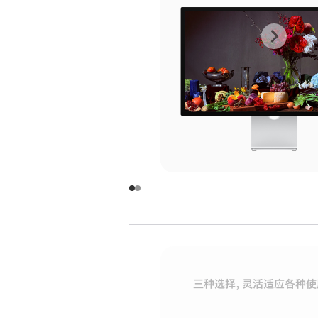
上
下
一
一
张
张
图
图
库
库
图
图
片
片
-
-
玻
玻
璃
璃
三种选择，灵活适应各种使
面
面
板
板