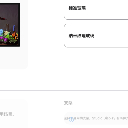
标准玻璃
纳米纹理玻璃
支架
用场景。
标配可调倾斜度的支架，提供 30 度的倾斜度
选
选择你合用的支架。
Studio Display
调节范围。
展