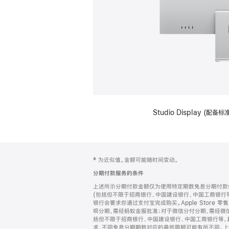
Studio Display (
网
脚
‡ 为近似值。金额可能随时间变动。
注
页
分期付款服务的条件
页
上述所示分期付款金额仅为使用特定期数免息分期付款估
脚
(包括但不限于招商银行、中国建设银行、中国工商银行
银行会要求你通过支付宝完成购买。Apple Store 零
呗分期，需经蚂蚁金服批准；对于微信分付分期，需经微信
括但不限于招商银行、中国建设银行、中国工商银行等，
求，不同免息分期期数对应的最低限额可能有所不同。上述分