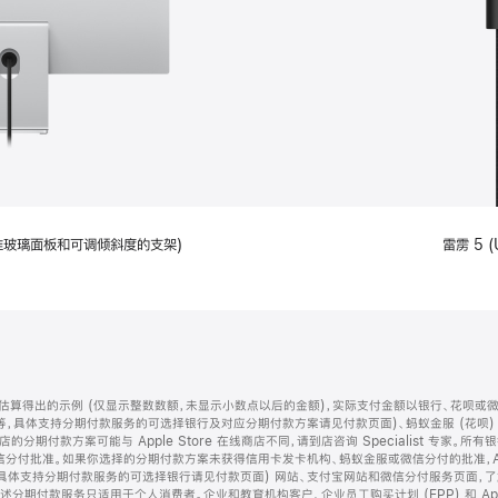
配备标准玻璃面板和可调倾斜度的支架)
雷雳 5 (
算得出的示例 (仅显示整数数额，未显示小数点以后的金额)，实际支付金额以银行、花呗或
等，具体支持分期付款服务的可选择银行及对应分期付款方案请见付款页面)、蚂蚁金服 (花呗
售店的分期付款方案可能与 Apple Store 在线商店不同，请到店咨询 Specialist 专
分付批准。如果你选择的分期付款方案未获得信用卡发卡机构、蚂蚁金服或微信分付的批准，Ap
具体支持分期付款服务的可选择银行请见付款页面) 网站、支付宝网站和微信分付服务页面，
期付款服务只适用于个人消费者。企业和教育机构客户、企业员工购买计划 (EPP) 和 Appl