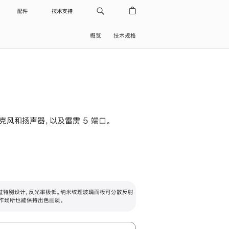
配件
技术支持
概览
技术规格
级麦克风和扬声器，以及雷雳 5 端口。
过特别设计，反光率极低。纳米纹理玻璃面板可分散反射
作场所也能保持出色画质。