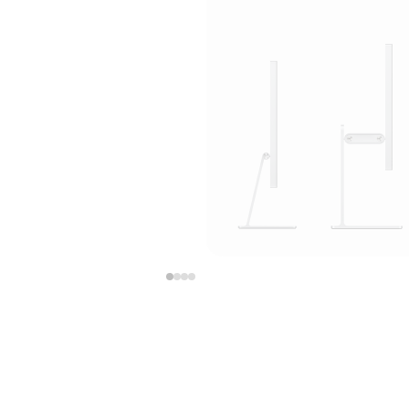
上
下
一
一
张
张
图
图
库
库
图
图
片
片
-
-
支
支
架
架