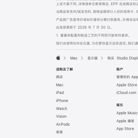
上述方案不同，详情请参见教育商店、EPP 在线商店和
当商品有货并/或发货时，购物金额将计入你的信用卡、
产品按广告宣传价或标价提供分期付款服务。价格包含
此信息更新于 2026 年 7 月 30 日。
1. 重量依配置和制造工艺的不同而可能有所差异。
我们会使用你所在位置，为你更快显示送货选项。我们通过你
Mac
显示器
购买 Studio Displ
Apple
选购及了解
账户
商店
管理你的 App
Mac
Apple Stor
iPad
iCloud.com
iPhone
娱乐
Watch
Apple Music
Vision
Apple 播客
AirPods
App Store
家居