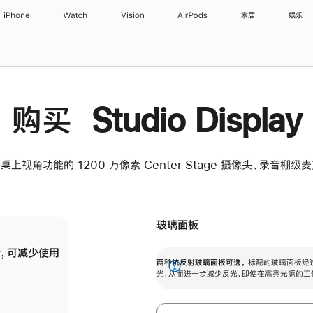
iPhone
Watch
Vision
AirPods
家居
娱乐
购买 Studio Display
桌上视角功能的 1200 万像素 Center Stage 摄像头、录音棚
玻璃面板
，可减少使用
纳米纹理玻璃面板可进一步减少反光，即使在
两种抗反射玻璃面板可选。
标配的玻璃面板经
。
有高亮光源的场所使用，也能保持出色画质。
展
光，从而进一步减少反光，即使在高亮光源的工
开