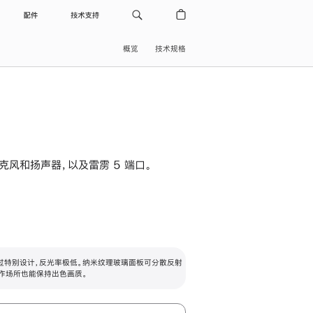
配件
技术支持
概览
技术规格
级麦克风和扬声器，以及雷雳 5 端口。
过特别设计，反光率极低。纳米纹理玻璃面板可分散反射
作场所也能保持出色画质。