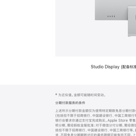
Studio Display (
网
脚
‡ 为近似值。金额可能随时间变动。
注
页
分期付款服务的条件
页
上述所示分期付款金额仅为使用特定期数免息分期付款估
脚
(包括但不限于招商银行、中国建设银行、中国工商银行
银行会要求你通过支付宝完成购买。Apple Store 零
呗分期，需经蚂蚁金服批准；对于微信分付分期，需经微信
括但不限于招商银行、中国建设银行、中国工商银行等，
求，不同免息分期期数对应的最低限额可能有所不同。上述分