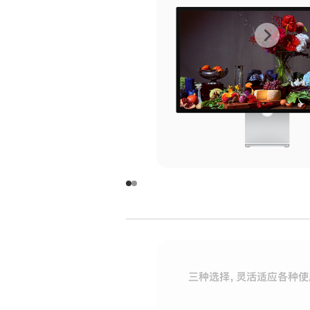
上
下
一
一
张
张
图
图
库
库
图
图
片
片
-
-
玻
玻
璃
璃
三种选择，灵活适应各种使
面
面
板
板