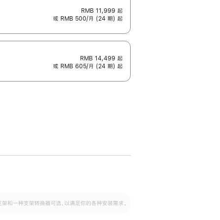
RMB 11,999
起
或 RMB 500/月 (24 期) 起
RMB 14,499
起
或 RMB 605/月 (24 期) 起
配可调倾斜度及高度的支架，额外增加 105
VESA 支架转换器
 有两种支架和一种支架转换器可选，以满足你的各种安装需求。
毫米的高度调节范围。
容的支架 (未随附)