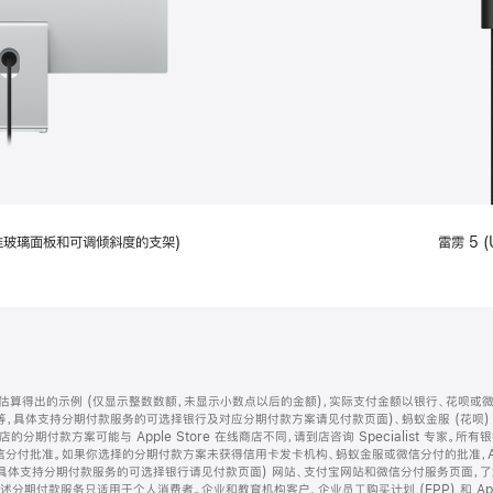
配备标准玻璃面板和可调倾斜度的支架)
雷雳 5 (
算得出的示例 (仅显示整数数额，未显示小数点以后的金额)，实际支付金额以银行、花呗或
等，具体支持分期付款服务的可选择银行及对应分期付款方案请见付款页面)、蚂蚁金服 (花呗
售店的分期付款方案可能与 Apple Store 在线商店不同，请到店咨询 Specialist 专
分付批准。如果你选择的分期付款方案未获得信用卡发卡机构、蚂蚁金服或微信分付的批准，Ap
具体支持分期付款服务的可选择银行请见付款页面) 网站、支付宝网站和微信分付服务页面，
期付款服务只适用于个人消费者。企业和教育机构客户、企业员工购买计划 (EPP) 和 Appl