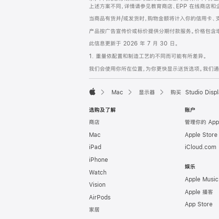
上述方案不同，详情请参见教育商店、EPP 在线商店和
当商品有货并/或发货时，购物金额将计入你的信用卡、
产品按广告宣传价或标价提供分期付款服务。价格包含
此信息更新于 2026 年 7 月 30 日。
1. 重量依配置和制造工艺的不同而可能有所差异。
我们会使用你所在位置，为你更快显示送货选项。我们通过你
Mac
显示器
购买 Studio Displ
Apple
选购及了解
账户
商店
管理你的 App
Mac
Apple Stor
iPad
iCloud.com
iPhone
娱乐
Watch
Apple Music
Vision
Apple 播客
AirPods
App Store
家居