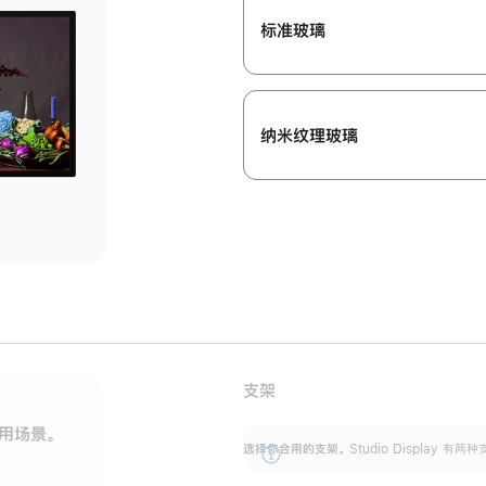
标准玻璃
纳米纹理玻璃
支架
用场景。
标配可调倾斜度的支架，提供 30 度的倾斜度
选
选择你合用的支架。
Studio Display
调节范围。
展