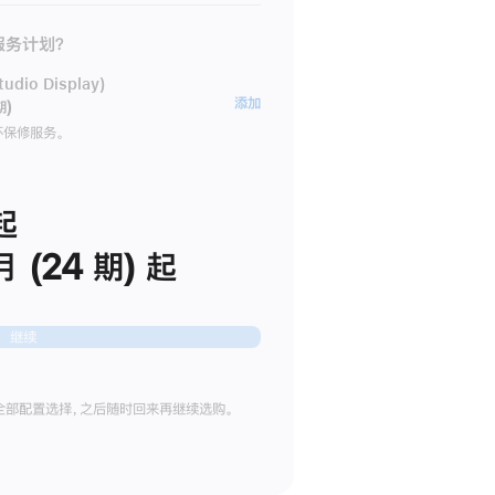
 服务计划？
dio Display)
AppleCare+
添加
期)
服
坏保修服务。
务
计
划
起
(适
月 (24 期) 起
用
于
Studio
继续
Display)
全部配置选择，之后随时回来再继续选购。