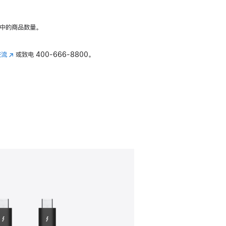
中的商品数量。
交流
(在
或致电
400-666-8800。
新
窗
口
中
打
开)