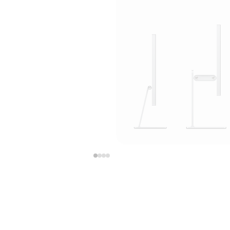
上
下
一
一
张
张
图
图
库
库
图
图
片
片
-
-
支
支
架
架