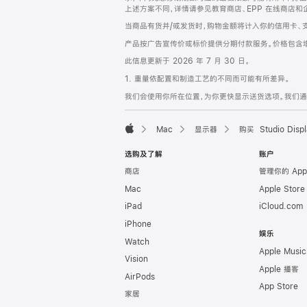
上述方案不同，详情请参见教育商店、EPP 在线商店和
当商品有货并/或发货时，购物金额将计入你的信用卡、
产品按广告宣传价或标价提供分期付款服务。价格包含
此信息更新于 2026 年 7 月 30 日。
1. 重量依配置和制造工艺的不同而可能有所差异。
我们会使用你所在位置，为你更快显示送货选项。我们通过你
Mac
显示器
购买 Studio Displ
Apple
选购及了解
账户
商店
管理你的 App
Mac
Apple Stor
iPad
iCloud.com
iPhone
娱乐
Watch
Apple Music
Vision
Apple 播客
AirPods
App Store
家居