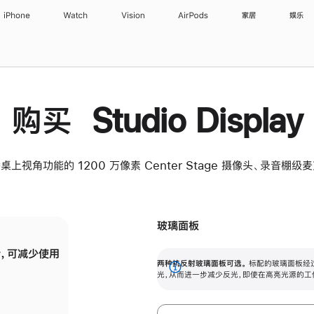
iPhone
Watch
Vision
AirPods
家居
娱乐
购买 Studio Display
桌上视角功能的 1200 万像素 Center Stage 摄像头、录音棚
玻璃面板
，可减少使用
纳米纹理玻璃面板可进一步减少反光，即使在
两种抗反射玻璃面板可选。
标配的玻璃面板经
。
有高亮光源的场所使用，也能保持出色画质。
展
光，从而进一步减少反光，即使在高亮光源的工
开