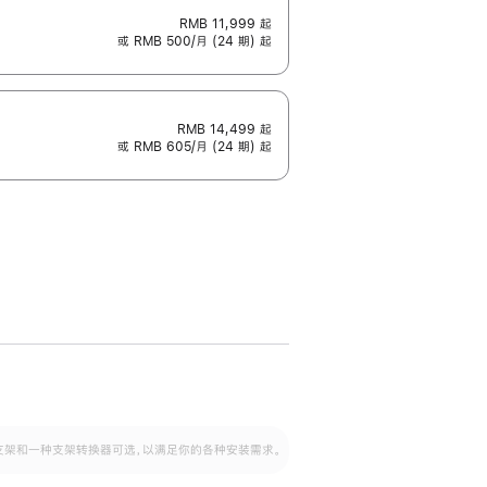
RMB 11,999
起
或 RMB 500/月 (24 期) 起
RMB 14,499
起
或 RMB 605/月 (24 期) 起
配可调倾斜度及高度的支架，额外增加 105
VESA 支架转换器
 有两种支架和一种支架转换器可选，以满足你的各种安装需求。
毫米的高度调节范围。
容的支架 (未随附)