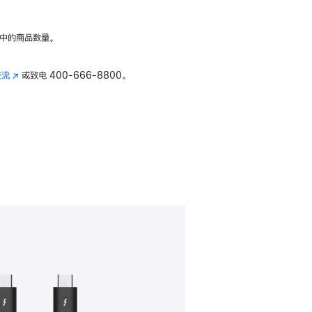
中的商品数量。
交流
(在
或致电
400-666-8800。
新
窗
口
中
打
开)