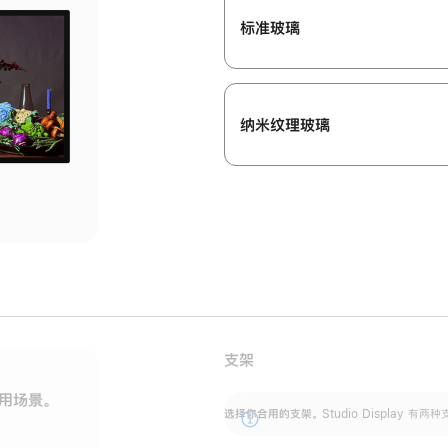
标准玻璃
纳米纹理玻璃
支架
用场景。
标配可调倾斜度的支架，提供 30 度的倾斜度
选
选择你合用的支架。
Studio Display
调节范围。
展