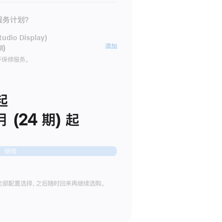
 服务计划？
dio Display)
AppleCare+
添加
期)
服
坏保修服务。
务
计
划
起
(适
月 (24 期) 起
用
于
Studio
继续
Display)
全部配置选择，之后随时回来再继续选购。