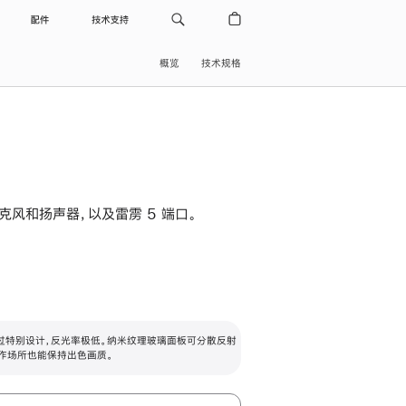
配件
技术支持
概览
技术规格
级麦克风和扬声器，以及雷雳 5 端口。
过特别设计，反光率极低。纳米纹理玻璃面板可分散反射
作场所也能保持出色画质。