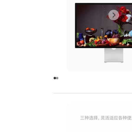
上
下
一
一
张
张
图
图
库
库
图
图
片
片
-
-
玻
玻
璃
璃
三种选择，灵活适应各种使
面
面
板
板