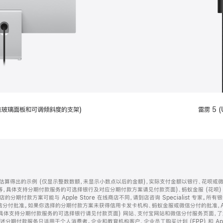
配备标准玻璃面板和可调倾斜度的支架)
雷雳 5 (
算得出的示例 (仅显示整数数额，未显示小数点以后的金额)，实际支付金额以银行、花呗或
等，具体支持分期付款服务的可选择银行及对应分期付款方案请见付款页面)、蚂蚁金服 (花呗
售店的分期付款方案可能与 Apple Store 在线商店不同，请到店咨询 Specialist 专
分付批准。如果你选择的分期付款方案未获得信用卡发卡机构、蚂蚁金服或微信分付的批准，Ap
具体支持分期付款服务的可选择银行请见付款页面) 网站、支付宝网站和微信分付服务页面，
期付款服务只适用于个人消费者。企业和教育机构客户、企业员工购买计划 (EPP) 和 Appl