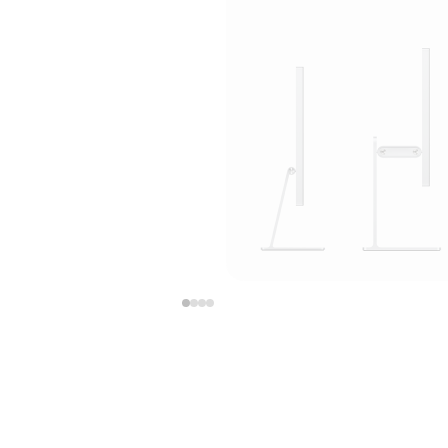
上
下
一
一
张
张
图
图
库
库
图
图
片
片
-
-
支
支
架
架