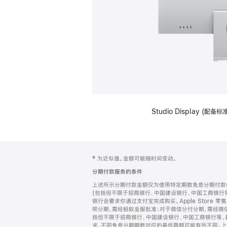
Studio Display (
网
脚
‡ 为近似值。金额可能随时间变动。
注
页
分期付款服务的条件
页
上述所示分期付款金额仅为使用特定期数免息分期付款估
脚
(包括但不限于招商银行、中国建设银行、中国工商银行
银行会要求你通过支付宝完成购买。Apple Store 零
呗分期，需经蚂蚁金服批准；对于微信分付分期，需经微信
括但不限于招商银行、中国建设银行、中国工商银行等，
求，不同免息分期期数对应的最低限额可能有所不同。上述分