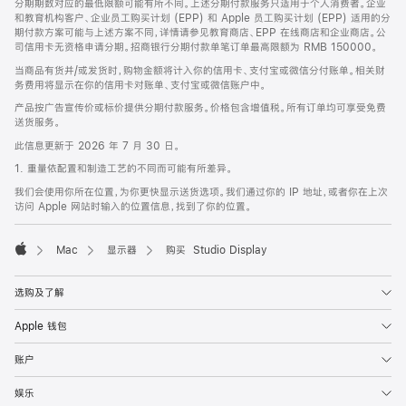
分期期数对应的最低限额可能有所不同。上述分期付款服务只适用于个人消费者。企业
和教育机构客户、企业员工购买计划 (EPP) 和 Apple 员工购买计划 (EPP) 适用的分
期付款方案可能与上述方案不同，详情请参见教育商店、EPP 在线商店和企业商店。公
司信用卡无资格申请分期。招商银行分期付款单笔订单最高限额为 RMB 150000。
当商品有货并/或发货时，购物金额将计入你的信用卡、支付宝或微信分付账单。相关财
务费用将显示在你的信用卡对账单、支付宝或微信账户中。
产品按广告宣传价或标价提供分期付款服务。价格包含增值税。所有订单均可享受免费
送货服务。
此信息更新于 2026 年 7 月 30 日。
1. 重量依配置和制造工艺的不同而可能有所差异。
我们会使用你所在位置，为你更快显示送货选项。我们通过你的 IP 地址，或者你在上次
访问 Apple 网站时输入的位置信息，找到了你的位置。
Mac
显示器
购买 Studio Display
Apple
选购及了解
Apple 钱包
账户
娱乐