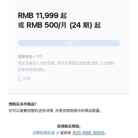
划
(适
RMB 11,999
起
用
于
或 RMB 500/月 (24 期) 起
Studio
Display
继续
需要考虑一下？
将此设备加入你的收藏，即可先保留全部配置选择，之后随时
回来再继续选购。
收藏
想购买多件商品？
你可以查看完整的送货详情，并更改购物袋中的商品数量。
获得购买帮助，
立即在线交流
(在
或致电
400-666-8800
。