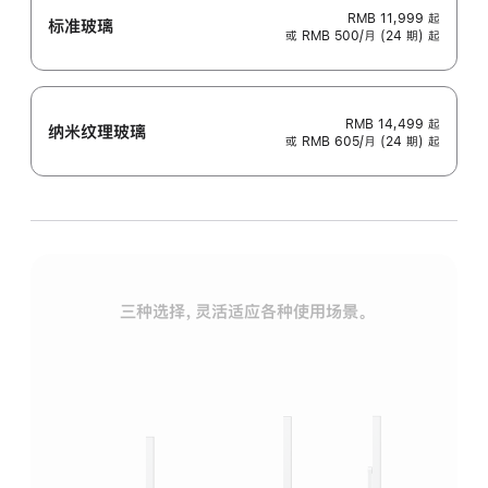
RMB 11,999
起
标准玻璃
或 RMB 500/月 (24 期) 起
RMB 14,499
起
纳米纹理玻璃
或 RMB 605/月 (24 期) 起
三种选择，灵活适应各种使用场景。
标