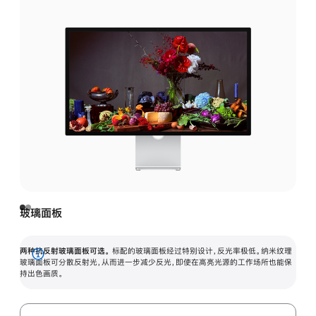
玻璃面板
两种抗反射玻璃面板可选。
标配的玻璃面板经过特别设计，反光率极低。纳米纹理
展
玻璃面板可分散反射光，从而进一步减少反光，即使在高亮光源的工作场所也能保
持出色画质。
开