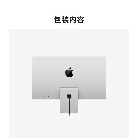
新
窗
口
包装内容
中
打
开)