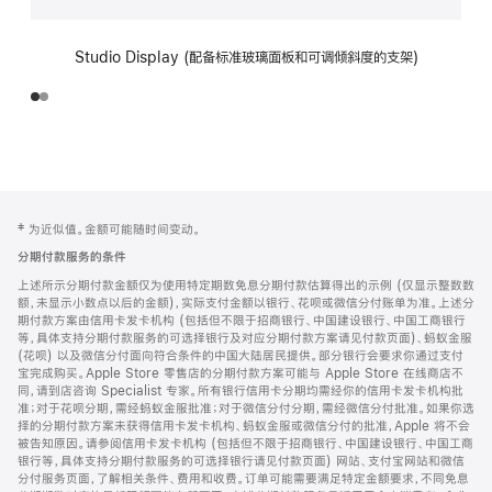
Studio Display (配备标准玻璃面板和可调倾斜度的支架)
网
脚
‡ 为近似值。金额可能随时间变动。
注
页
分期付款服务的条件
页
上述所示分期付款金额仅为使用特定期数免息分期付款估算得出的示例 (仅显示整数数
脚
额，未显示小数点以后的金额)，实际支付金额以银行、花呗或微信分付账单为准。上述分
期付款方案由信用卡发卡机构 (包括但不限于招商银行、中国建设银行、中国工商银行
等，具体支持分期付款服务的可选择银行及对应分期付款方案请见付款页面)、蚂蚁金服
(花呗) 以及微信分付面向符合条件的中国大陆居民提供。部分银行会要求你通过支付
宝完成购买。Apple Store 零售店的分期付款方案可能与 Apple Store 在线商店不
同，请到店咨询 Specialist 专家。所有银行信用卡分期均需经你的信用卡发卡机构批
准；对于花呗分期，需经蚂蚁金服批准；对于微信分付分期，需经微信分付批准。如果你选
择的分期付款方案未获得信用卡发卡机构、蚂蚁金服或微信分付的批准，Apple 将不会
被告知原因。请参阅信用卡发卡机构 (包括但不限于招商银行、中国建设银行、中国工商
银行等，具体支持分期付款服务的可选择银行请见付款页面) 网站、支付宝网站和微信
分付服务页面，了解相关条件、费用和收费。订单可能需要满足特定金额要求，不同免息