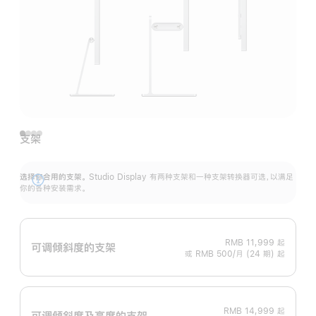
支架
选择你合用的支架。
Studio Display 有两种支架和一种支架转换器可选，以满足
展
你的各种安装需求。
开
RMB 11,999
起
可调倾斜度的支架
或 RMB 500/月 (24 期) 起
RMB 14,999
起
可调倾斜度及高‍度的支‍架