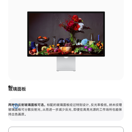
玻璃面板
两种抗反射玻璃面板可选。
标配的玻璃面板经过特别设计，反光率极低。纳米纹理
展
玻璃面板可分散反射光，从而进一步减少反光，即使在高亮光源的工作场所也能保
持出色画质。
开