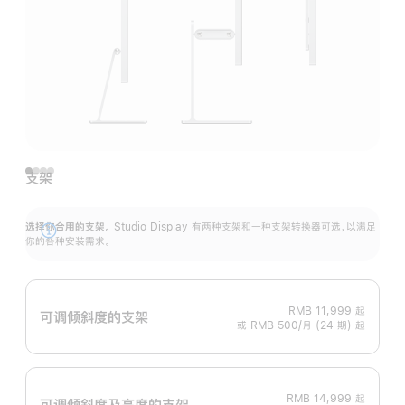
支架
选择你合用的支架。
Studio Display 有两种支架和一种支架转换器可选，以满足
展
你的各种安装需求。
开
RMB 11,999
起
可调倾斜度的支架
或 RMB 500/月 (24 期) 起
RMB 14,999
起
可调倾斜度及高‍度的支‍架