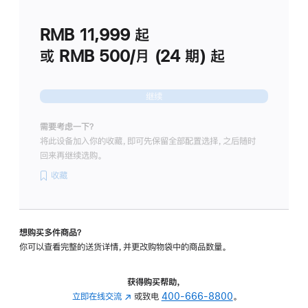
划
(适
RMB 11,999
起
用
于
或 RMB 500/月 (24 期) 起
Studio
Display
继续
需要考虑一下？
将此设备加入你的收藏，即可先保留全部配置选择，之后随时
回来再继续选购。
收藏
想购买多件商品？
你可以查看完整的送货详情，并更改购物袋中的商品数量。
获得购买帮助，
立即在线交流
(在
或致电
400-666-8800
。