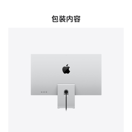
新
窗
口
包装内容
中
打
开)