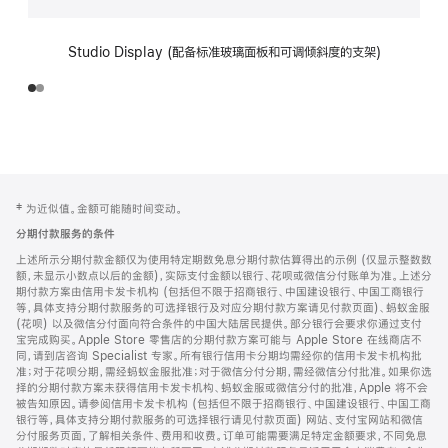
Studio Display (配备标准玻璃面板和可调倾斜度的支架)
网
脚
‡ 为近似值。金额可能随时间变动。
注
页
分期付款服务的条件
页
上述所示分期付款金额仅为使用特定期数免息分期付款估算得出的示例 (仅显示整数数
脚
额，未显示小数点以后的金额)，实际支付金额以银行、花呗或微信分付账单为准。上述分
期付款方案由信用卡发卡机构 (包括但不限于招商银行、中国建设银行、中国工商银行
等，具体支持分期付款服务的可选择银行及对应分期付款方案请见付款页面)、蚂蚁金服
(花呗) 以及微信分付面向符合条件的中国大陆居民提供。部分银行会要求你通过支付
宝完成购买。Apple Store 零售店的分期付款方案可能与 Apple Store 在线商店不
同，请到店咨询 Specialist 专家。所有银行信用卡分期均需经你的信用卡发卡机构批
准；对于花呗分期，需经蚂蚁金服批准；对于微信分付分期，需经微信分付批准。如果你选
择的分期付款方案未获得信用卡发卡机构、蚂蚁金服或微信分付的批准，Apple 将不会
被告知原因。请参阅信用卡发卡机构 (包括但不限于招商银行、中国建设银行、中国工商
银行等，具体支持分期付款服务的可选择银行请见付款页面) 网站、支付宝网站和微信
分付服务页面，了解相关条件、费用和收费。订单可能需要满足特定金额要求，不同免息