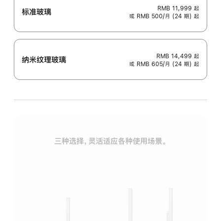
RMB 11,999
起
标准玻璃
或 RMB 500/月 (24 期) 起
RMB 14,499
起
纳米纹理玻璃
或 RMB 605/月 (24 期) 起
三种选择，灵活适应各种使用场景。
标