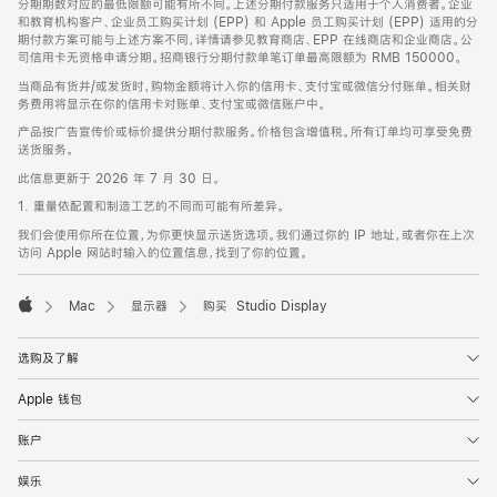
分期期数对应的最低限额可能有所不同。上述分期付款服务只适用于个人消费者。企业
和教育机构客户、企业员工购买计划 (EPP) 和 Apple 员工购买计划 (EPP) 适用的分
期付款方案可能与上述方案不同，详情请参见教育商店、EPP 在线商店和企业商店。公
司信用卡无资格申请分期。招商银行分期付款单笔订单最高限额为 RMB 150000。
当商品有货并/或发货时，购物金额将计入你的信用卡、支付宝或微信分付账单。相关财
务费用将显示在你的信用卡对账单、支付宝或微信账户中。
产品按广告宣传价或标价提供分期付款服务。价格包含增值税。所有订单均可享受免费
送货服务。
此信息更新于 2026 年 7 月 30 日。
1. 重量依配置和制造工艺的不同而可能有所差异。
我们会使用你所在位置，为你更快显示送货选项。我们通过你的 IP 地址，或者你在上次
访问 Apple 网站时输入的位置信息，找到了你的位置。
Mac
显示器
购买 Studio Display
Apple
选购及了解
Apple 钱包
账户
娱乐