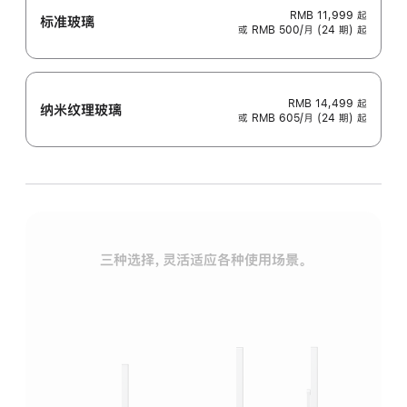
RMB 11,999
起
标准玻璃
或 RMB 500/月 (24 期) 起
RMB 14,499
起
纳米纹理玻璃
或 RMB 605/月 (24 期) 起
三种选择，灵活适应各种使用场景。
标