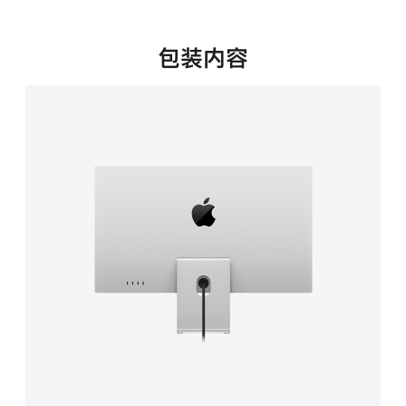
新
窗
口
包装内容
中
打
开)