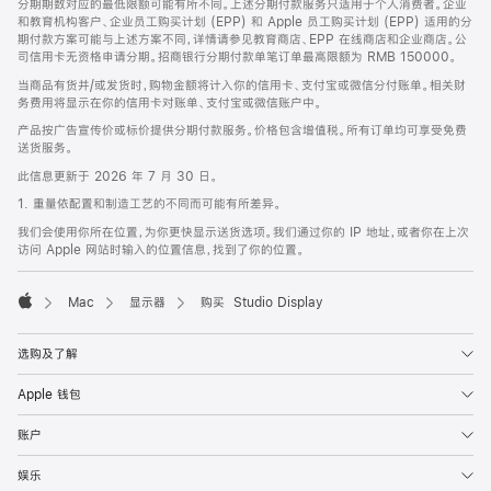
分期期数对应的最低限额可能有所不同。上述分期付款服务只适用于个人消费者。企业
和教育机构客户、企业员工购买计划 (EPP) 和 Apple 员工购买计划 (EPP) 适用的分
期付款方案可能与上述方案不同，详情请参见教育商店、EPP 在线商店和企业商店。公
司信用卡无资格申请分期。招商银行分期付款单笔订单最高限额为 RMB 150000。
当商品有货并/或发货时，购物金额将计入你的信用卡、支付宝或微信分付账单。相关财
务费用将显示在你的信用卡对账单、支付宝或微信账户中。
产品按广告宣传价或标价提供分期付款服务。价格包含增值税。所有订单均可享受免费
送货服务。
此信息更新于 2026 年 7 月 30 日。
1. 重量依配置和制造工艺的不同而可能有所差异。
我们会使用你所在位置，为你更快显示送货选项。我们通过你的 IP 地址，或者你在上次
访问 Apple 网站时输入的位置信息，找到了你的位置。
Mac
显示器
购买 Studio Display
Apple
选购及了解
Apple 钱包
账户
娱乐