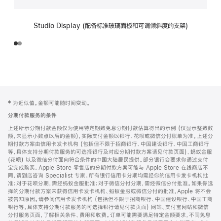
Studio Display (配备标准玻璃面板和可调倾斜度的支架)
网
脚
‡ 为近似值。金额可能随时间变动。
注
页
分期付款服务的条件
页
上述所示分期付款金额仅为使用特定期数免息分期付款估算得出的示例 (仅显示整数数
脚
额，未显示小数点以后的金额)，实际支付金额以银行、花呗或微信分付账单为准。上述分
期付款方案由信用卡发卡机构 (包括但不限于招商银行、中国建设银行、中国工商银行
等，具体支持分期付款服务的可选择银行及对应分期付款方案请见付款页面)、蚂蚁金服
(花呗) 以及微信分付面向符合条件的中国大陆居民提供。部分银行会要求你通过支付
宝完成购买。Apple Store 零售店的分期付款方案可能与 Apple Store 在线商店不
同，请到店咨询 Specialist 专家。所有银行信用卡分期均需经你的信用卡发卡机构批
准；对于花呗分期，需经蚂蚁金服批准；对于微信分付分期，需经微信分付批准。如果你选
择的分期付款方案未获得信用卡发卡机构、蚂蚁金服或微信分付的批准，Apple 将不会
被告知原因。请参阅信用卡发卡机构 (包括但不限于招商银行、中国建设银行、中国工商
银行等，具体支持分期付款服务的可选择银行请见付款页面) 网站、支付宝网站和微信
分付服务页面，了解相关条件、费用和收费。订单可能需要满足特定金额要求，不同免息