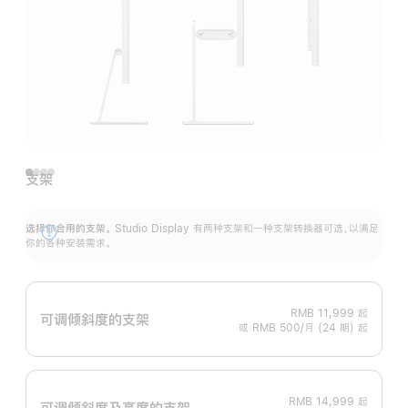
支架
选择你合用的支架。
Studio Display 有两种支架和一种支架转换器可选，以满足
展
你的各种安装需求。
开
RMB 11,999
起
可调倾斜度的支架
或 RMB 500/月 (24 期) 起
RMB 14,999
起
可调倾斜度及高‍度的支‍架