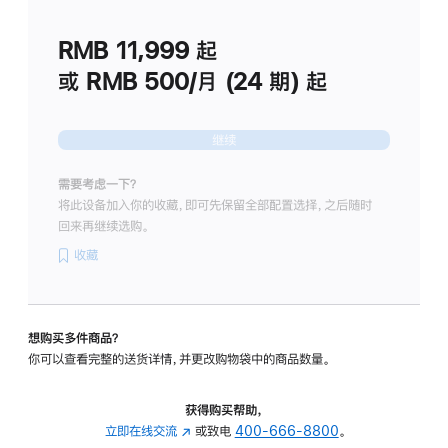
划
(适
RMB 11,999
起
用
于
或 RMB 500/月 (24 期) 起
Studio
Display
继续
需要考虑一下？
将此设备加入你的收藏，即可先保留全部配置选择，之后随时
回来再继续选购。
收藏
想购买多件商品？
你可以查看完整的送货详情，并更改购物袋中的商品数量。
获得购买帮助，
立即在线交流
(在
或致电
400-666-8800
。