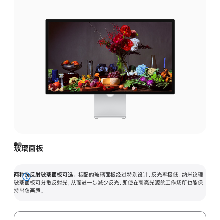
玻璃面板
两种抗反射玻璃面板可选。
标配的玻璃面板经过特别设计，反光率极低。纳米纹理
展
玻璃面板可分散反射光，从而进一步减少反光，即使在高亮光源的工作场所也能保
持出色画质。
开