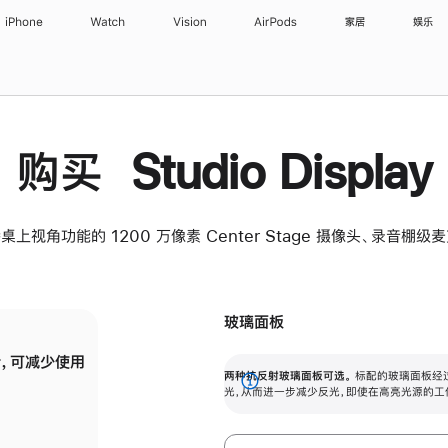
iPhone
Watch
Vision
AirPods
家居
娱乐
购买 Studio Display
桌上视角功能的 1200 万像素 Center Stage 摄像头、录音棚
玻璃面板
，可减少使用
纳米纹理玻璃面板可进一步减少反光，即使在
两种抗反射玻璃面板可选。
标配的玻璃面板经
。
有高亮光源的场所使用，也能保持出色画质。
展
光，从而进一步减少反光，即使在高亮光源的工
开