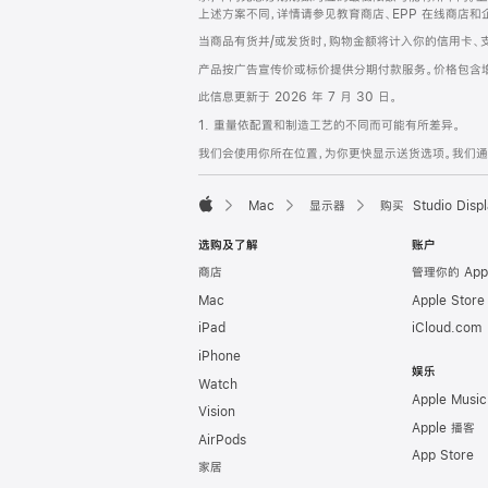
上述方案不同，详情请参见教育商店、EPP 在线商店和
当商品有货并/或发货时，购物金额将计入你的信用卡、
产品按广告宣传价或标价提供分期付款服务。价格包含
此信息更新于 2026 年 7 月 30 日。
1. 重量依配置和制造工艺的不同而可能有所差异。
我们会使用你所在位置，为你更快显示送货选项。我们通过你
Mac
显示器
购买 Studio Displ
Apple
选购及了解
账户
商店
管理你的 App
Mac
Apple Stor
iPad
iCloud.com
iPhone
娱乐
Watch
Apple Music
Vision
Apple 播客
AirPods
App Store
家居