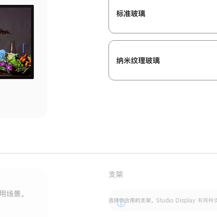
标准玻璃
纳米纹理玻璃
支架
用场景。
标配可调倾斜度的支架，提供 30 度的倾斜度
选
选择你合用的支架。
Studio Display
调节范围。
展