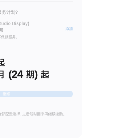
 服务计划？
dio Display)
AppleCare+
添加
期)
服
坏保修服务。
务
计
划
起
(适
月 (24 期) 起
用
于
Studio
继续
Display)
全部配置选择，之后随时回来再继续选购。