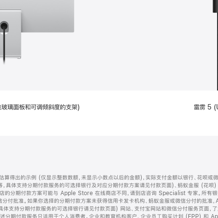
配备标准玻璃面板和可调倾斜度的支架)
雷雳 5 (
算得出的示例 (仅显示整数数额，未显示小数点以后的金额)，实际支付金额以银行、花呗或
等，具体支持分期付款服务的可选择银行及对应分期付款方案请见付款页面)、蚂蚁金服 (花呗
售店的分期付款方案可能与 Apple Store 在线商店不同，请到店咨询 Specialist 专
分付批准。如果你选择的分期付款方案未获得信用卡发卡机构、蚂蚁金服或微信分付的批准，Ap
具体支持分期付款服务的可选择银行请见付款页面) 网站、支付宝网站和微信分付服务页面，
期付款服务只适用于个人消费者。企业和教育机构客户、企业员工购买计划 (EPP) 和 Appl