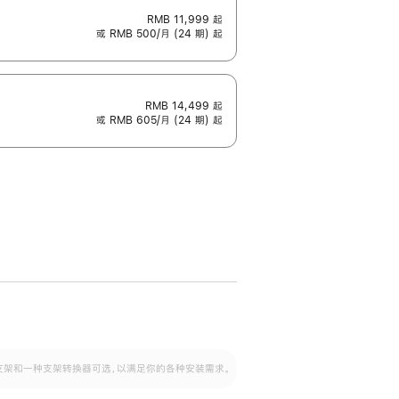
RMB 11,999
起
或 RMB 500/月 (24 期) 起
RMB 14,499
起
或 RMB 605/月 (24 期) 起
配可调倾斜度及高度的支架，额外增加 105
VESA 支架转换器
 有两种支架和一种支架转换器可选，以满足你的各种安装需求。
毫米的高度调节范围。
容的支架 (未随附)