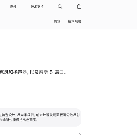
配件
技术支持
概览
技术规格
级麦克风和扬声器，以及雷雳 5 端口。
过特别设计，反光率极低。纳米纹理玻璃面板可分散反射
作场所也能保持出色画质。