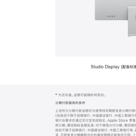
Studio Display (
网
脚
‡ 为近似值。金额可能随时间变动。
注
页
分期付款服务的条件
页
上述所示分期付款金额仅为使用特定期数免息分期付款估
脚
(包括但不限于招商银行、中国建设银行、中国工商银行
银行会要求你通过支付宝完成购买。Apple Store 零
呗分期，需经蚂蚁金服批准；对于微信分付分期，需经微信
括但不限于招商银行、中国建设银行、中国工商银行等，
求，不同免息分期期数对应的最低限额可能有所不同。上述分