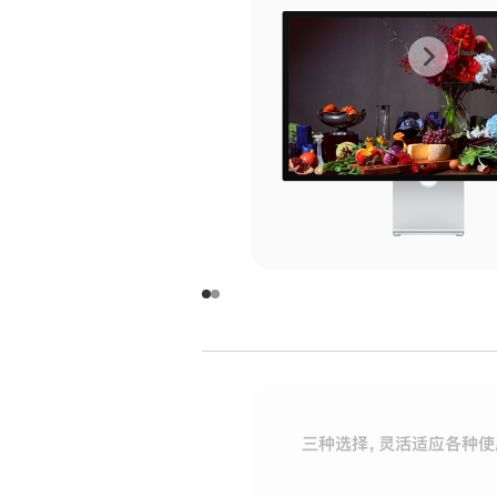
上
下
一
一
张
张
图
图
库
库
图
图
片
片
-
-
玻
玻
璃
璃
三种选择，灵活适应各种使
面
面
板
板