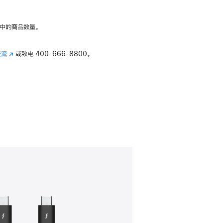
中的商品数量。
交流
(在
或致电
400-666-8800。
新
窗
口
中
打
开)