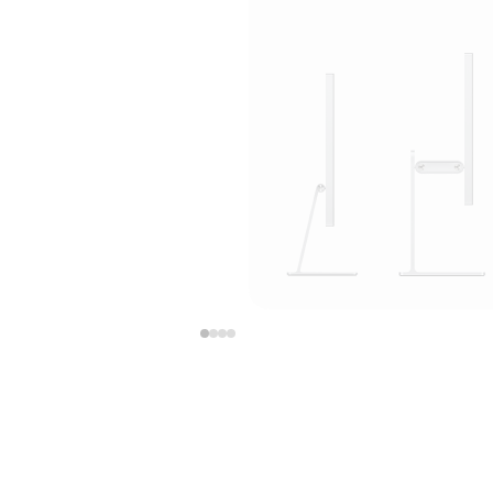
上
下
一
一
张
张
图
图
库
库
图
图
片
片
-
-
支
支
架
架