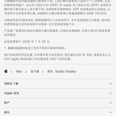
分期期数对应的最低限额可能有所不同。上述分期付款服务只适用于个人消费者。企业
和教育机构客户、企业员工购买计划 (EPP) 和 Apple 员工购买计划 (EPP) 适用的分
期付款方案可能与上述方案不同，详情请参见教育商店、EPP 在线商店和企业商店。公
司信用卡无资格申请分期。招商银行分期付款单笔订单最高限额为 RMB 150000。
当商品有货并/或发货时，购物金额将计入你的信用卡、支付宝或微信分付账单。相关财
务费用将显示在你的信用卡对账单、支付宝或微信账户中。
产品按广告宣传价或标价提供分期付款服务。价格包含增值税。所有订单均可享受免费
送货服务。
此信息更新于 2026 年 7 月 30 日。
1. 重量依配置和制造工艺的不同而可能有所差异。
我们会使用你所在位置，为你更快显示送货选项。我们通过你的 IP 地址，或者你在上次
访问 Apple 网站时输入的位置信息，找到了你的位置。
Mac
显示器
购买 Studio Display
Apple
选购及了解
Apple 钱包
账户
娱乐