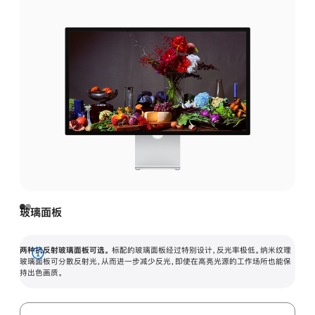
玻璃面板
两种抗反射玻璃面板可选。
标配的玻璃面板经过特别设计，反光率极低。纳米纹理
展
玻璃面板可分散反射光，从而进一步减少反光，即使在高亮光源的工作场所也能保
持出色画质。
开