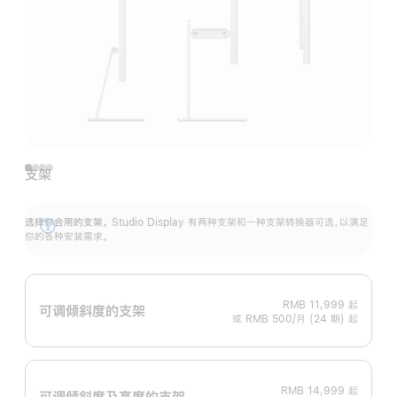
支架
选择你合用的支架。
Studio Display 有两种支架和一种支架转换器可选，以满足
展
你的各种安装需求。
开
RMB 11,999
起
可调倾斜度的支架
或 RMB 500/月 (24 期) 起
RMB 14,999
起
可调倾斜度及高‍度的支‍架