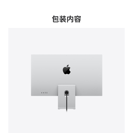
新
窗
口
包装内容
中
打
开)