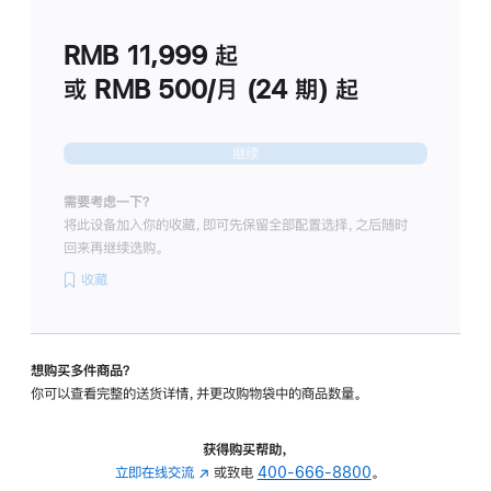
划
(适
RMB 11,999
起
用
于
或 RMB 500/月 (24 期) 起
Studio
Display
继续
需要考虑一下？
将此设备加入你的收藏，即可先保留全部配置选择，之后随时
回来再继续选购。
收藏
想购买多件商品？
你可以查看完整的送货详情，并更改购物袋中的商品数量。
获得购买帮助，
立即在线交流
(在
或致电
400-666-8800
。