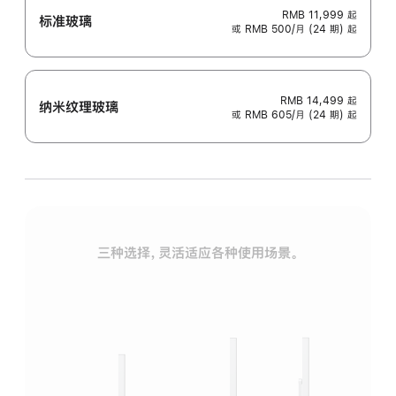
RMB 11,999
起
标准玻璃
或 RMB 500/月 (24 期) 起
RMB 14,499
起
纳米纹理玻璃
或 RMB 605/月 (24 期) 起
三种选择，灵活适应各种使用场景。
标