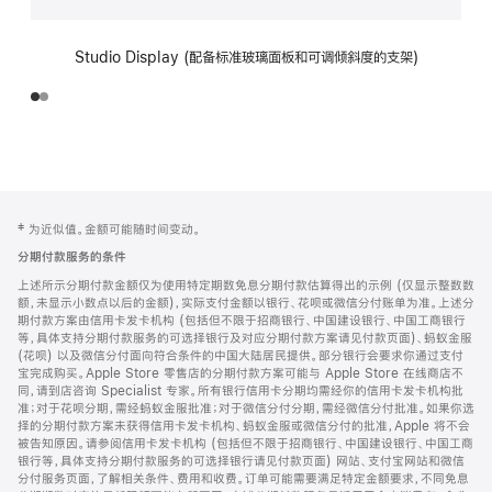
Studio Display (配备标准玻璃面板和可调倾斜度的支架)
网
脚
‡ 为近似值。金额可能随时间变动。
注
页
分期付款服务的条件
页
上述所示分期付款金额仅为使用特定期数免息分期付款估算得出的示例 (仅显示整数数
脚
额，未显示小数点以后的金额)，实际支付金额以银行、花呗或微信分付账单为准。上述分
期付款方案由信用卡发卡机构 (包括但不限于招商银行、中国建设银行、中国工商银行
等，具体支持分期付款服务的可选择银行及对应分期付款方案请见付款页面)、蚂蚁金服
(花呗) 以及微信分付面向符合条件的中国大陆居民提供。部分银行会要求你通过支付
宝完成购买。Apple Store 零售店的分期付款方案可能与 Apple Store 在线商店不
同，请到店咨询 Specialist 专家。所有银行信用卡分期均需经你的信用卡发卡机构批
准；对于花呗分期，需经蚂蚁金服批准；对于微信分付分期，需经微信分付批准。如果你选
择的分期付款方案未获得信用卡发卡机构、蚂蚁金服或微信分付的批准，Apple 将不会
被告知原因。请参阅信用卡发卡机构 (包括但不限于招商银行、中国建设银行、中国工商
银行等，具体支持分期付款服务的可选择银行请见付款页面) 网站、支付宝网站和微信
分付服务页面，了解相关条件、费用和收费。订单可能需要满足特定金额要求，不同免息