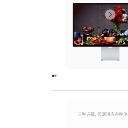
上
下
一
一
张
张
图
图
库
库
图
图
片
片
-
-
玻
玻
璃
璃
三种选择，灵活适应各种使
面
面
板
板