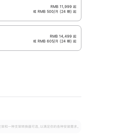
RMB 11,999
起
或 RMB 500/月 (24 期) 起
RMB 14,499
起
或 RMB 605/月 (24 期) 起
配可调倾斜度及高度的支架，额外增加 105
VESA 支架转换器
 有两种支架和一种支架转换器可选，以满足你的各种安装需求。
毫米的高度调节范围。
容的支架 (未随附)