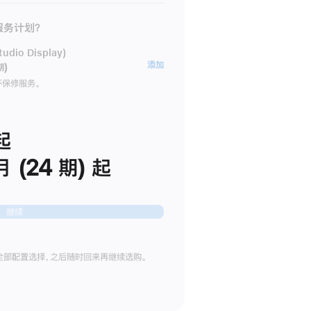
 服务计划？
dio Display)
AppleCare+
添加
期)
服
坏保修服务。
务
计
划
起
(适
月 (24 期) 起
用
于
Studio
继续
Display)
全部配置选择，之后随时回来再继续选购。