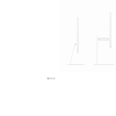
上
下
一
一
张
张
图
图
库
库
图
图
片
片
-
-
支
支
架
架