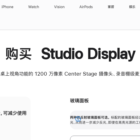
iPhone
Watch
Vision
AirPods
家居
娱乐
购买 Studio Display
桌上视角功能的 1200 万像素 Center Stage 摄像头、录音棚
玻璃面板
，可减少使用
纳米纹理玻璃面板可进一步减少反光，即使在
两种抗反射玻璃面板可选。
标配的玻璃面板经
。
有高亮光源的场所使用，也能保持出色画质。
展
光，从而进一步减少反光，即使在高亮光源的工
开