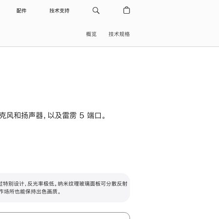
配件
技术支持
概览
技术规格
级麦克风和扬声器，以及雷雳 5 端口。
过特别设计，反光率极低。纳米纹理玻璃面板可分散反射
作场所也能保持出色画质。