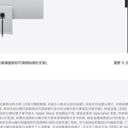
配备标准玻璃面板和可调倾斜度的支架)
雷雳 5 (
算得出的示例 (仅显示整数数额，未显示小数点以后的金额)，实际支付金额以银行、花呗或
等，具体支持分期付款服务的可选择银行及对应分期付款方案请见付款页面)、蚂蚁金服 (花呗
售店的分期付款方案可能与 Apple Store 在线商店不同，请到店咨询 Specialist 专
分付批准。如果你选择的分期付款方案未获得信用卡发卡机构、蚂蚁金服或微信分付的批准，Ap
具体支持分期付款服务的可选择银行请见付款页面) 网站、支付宝网站和微信分付服务页面，
期付款服务只适用于个人消费者。企业和教育机构客户、企业员工购买计划 (EPP) 和 Appl