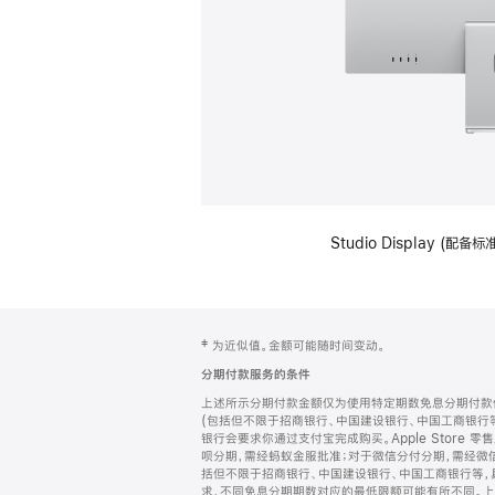
Studio Display (
网
脚
‡ 为近似值。金额可能随时间变动。
注
页
分期付款服务的条件
页
上述所示分期付款金额仅为使用特定期数免息分期付款估
脚
(包括但不限于招商银行、中国建设银行、中国工商银行
银行会要求你通过支付宝完成购买。Apple Store 零
呗分期，需经蚂蚁金服批准；对于微信分付分期，需经微信
括但不限于招商银行、中国建设银行、中国工商银行等，
求，不同免息分期期数对应的最低限额可能有所不同。上述分