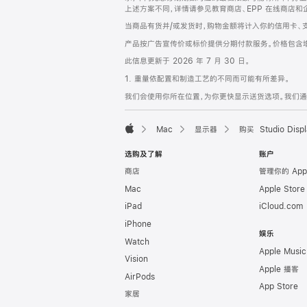
上述方案不同，详情请参见教育商店、EPP 在线商店和
当商品有货并/或发货时，购物金额将计入你的信用卡、
产品按广告宣传价或标价提供分期付款服务。价格包含
此信息更新于 2026 年 7 月 30 日。
1. 重量依配置和制造工艺的不同而可能有所差异。
我们会使用你所在位置，为你更快显示送货选项。我们通过你
Mac
显示器
购买 Studio Displ
Apple
选购及了解
账户
商店
管理你的 App
Mac
Apple Stor
iPad
iCloud.com
iPhone
娱乐
Watch
Apple Music
Vision
Apple 播客
AirPods
App Store
家居