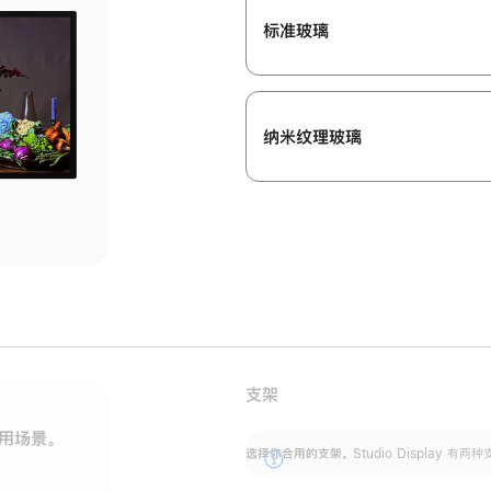
标准玻璃
纳米纹理玻璃
支架
用场景。
标配可调倾斜度的支架，提供 30 度的倾斜度
选
选择你合用的支架。
Studio Display
调节范围。
展