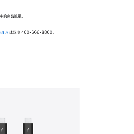
中的商品数量。
交流
(在
或致电
400-666-8800。
新
窗
口
中
打
开)