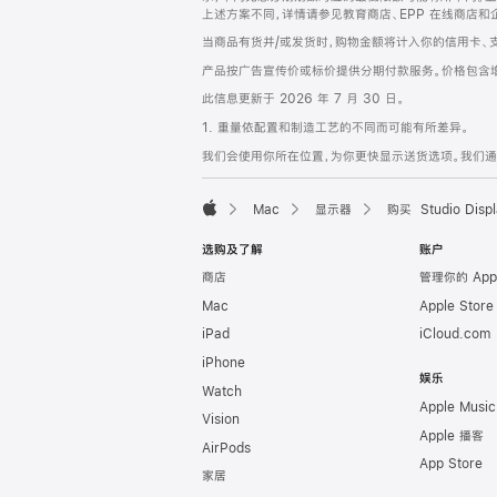
上述方案不同，详情请参见教育商店、EPP 在线商店和
当商品有货并/或发货时，购物金额将计入你的信用卡、
产品按广告宣传价或标价提供分期付款服务。价格包含
此信息更新于 2026 年 7 月 30 日。
1. 重量依配置和制造工艺的不同而可能有所差异。
我们会使用你所在位置，为你更快显示送货选项。我们通过你
Mac
显示器
购买 Studio Displ
Apple
选购及了解
账户
商店
管理你的 App
Mac
Apple Stor
iPad
iCloud.com
iPhone
娱乐
Watch
Apple Music
Vision
Apple 播客
AirPods
App Store
家居