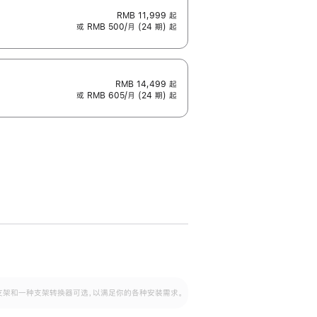
RMB 11,999
起
或 RMB 500/月 (24 期) 起
RMB 14,499
起
或 RMB 605/月 (24 期) 起
配可调倾斜度及高度的支架，额外增加 105
VESA 支架转换器
 有两种支架和一种支架转换器可选，以满足你的各种安装需求。
毫米的高度调节范围。
容的支架 (未随附)