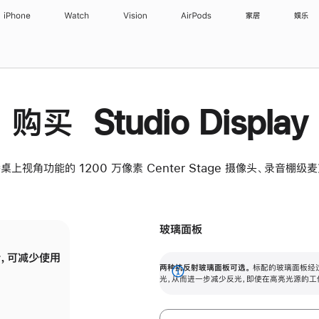
iPhone
Watch
Vision
AirPods
家居
娱乐
购买 Studio Display
桌上视角功能的 1200 万像素 Center Stage 摄像头、录音棚
玻璃面板
，可减少使用
纳米纹理玻璃面板可进一步减少反光，即使在
两种抗反射玻璃面板可选。
标配的玻璃面板经
。
有高亮光源的场所使用，也能保持出色画质。
展
光，从而进一步减少反光，即使在高亮光源的工
开