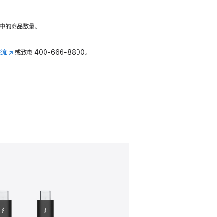
中的商品数量。
交流
(在
或致电
400-666-8800。
新
窗
口
中
打
开)