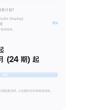
 服务计划？
dio Display)
AppleCare+
添加
期)
服
坏保修服务。
务
计
划
起
(适
月 (24 期) 起
用
于
Studio
继续
Display)
全部配置选择，之后随时回来再继续选购。