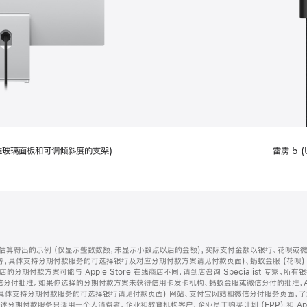
配备标准玻璃面板和可调倾斜度的支架)
雷雳 5 (
算得出的示例 (仅显示整数数额，未显示小数点以后的金额)，实际支付金额以银行、花呗或
等，具体支持分期付款服务的可选择银行及对应分期付款方案请见付款页面)、蚂蚁金服 (花呗
售店的分期付款方案可能与 Apple Store 在线商店不同，请到店咨询 Specialist 专
分付批准。如果你选择的分期付款方案未获得信用卡发卡机构、蚂蚁金服或微信分付的批准，Ap
具体支持分期付款服务的可选择银行请见付款页面) 网站、支付宝网站和微信分付服务页面，
期付款服务只适用于个人消费者。企业和教育机构客户、企业员工购买计划 (EPP) 和 Appl