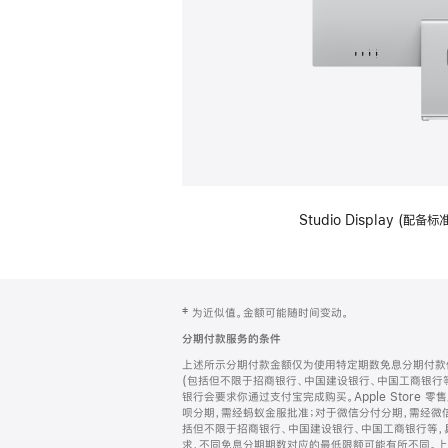
Studio Display (
网
脚
‡ 为近似值。金额可能随时间变动。
注
页
分期付款服务的条件
页
上述所示分期付款金额仅为使用特定期数免息分期付款估
脚
(包括但不限于招商银行、中国建设银行、中国工商银行
银行会要求你通过支付宝完成购买。Apple Store 零
呗分期，需经蚂蚁金服批准；对于微信分付分期，需经微信
括但不限于招商银行、中国建设银行、中国工商银行等，
求，不同免息分期期数对应的最低限额可能有所不同。上述分