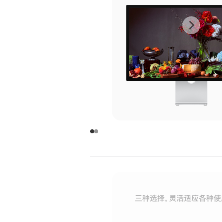
上
下
一
一
张
张
图
图
库
库
图
图
片
片
-
-
玻
玻
璃
璃
三种选择，灵活适应各种使
面
面
板
板