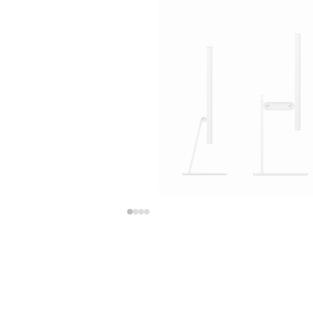
上
下
一
一
张
张
图
图
库
库
图
图
片
片
-
-
支
支
架
架