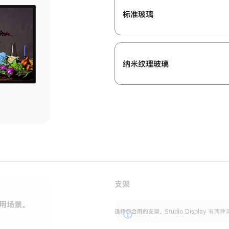
标准玻璃
纳米纹理玻璃
支架
用场景。
标配可调倾斜度的支架，提供 30 度的倾斜度
选
选择你合用的支架。
Studio Display
调节范围。
展