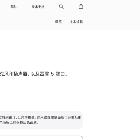
配件
技术支持
概览
技术规格
级麦克风和扬声器，以及雷雳 5 端口。
过特别设计，反光率极低。纳米纹理玻璃面板可分散反射
作场所也能保持出色画质。