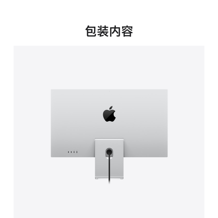
新
窗
口
包装内容
中
打
开)