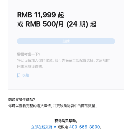
划
(适
RMB 11,999
起
用
于
或 RMB 500/月 (24 期) 起
Studio
Display
继续
需要考虑一下？
将此设备加入你的收藏，即可先保留全部配置选择，之后随时
回来再继续选购。
收藏
想购买多件商品？
你可以查看完整的送货详情，并更改购物袋中的商品数量。
获得购买帮助，
立即在线交流
(在
或致电
400-666-8800
。