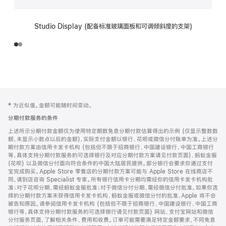
Studio Display (配备标准玻璃面板和可调倾斜度的支架)
网
脚
‡ 为近似值。金额可能随时间变动。
注
页
分期付款服务的条件
页
上述所示分期付款金额仅为使用特定期数免息分期付款估算得出的示例 (仅显示整数数
脚
额，未显示小数点以后的金额)，实际支付金额以银行、花呗或微信分付账单为准。上述分
期付款方案由信用卡发卡机构 (包括但不限于招商银行、中国建设银行、中国工商银行
等，具体支持分期付款服务的可选择银行及对应分期付款方案请见付款页面)、蚂蚁金服
(花呗) 以及微信分付面向符合条件的中国大陆居民提供。部分银行会要求你通过支付
宝完成购买。Apple Store 零售店的分期付款方案可能与 Apple Store 在线商店不
同，请到店咨询 Specialist 专家。所有银行信用卡分期均需经你的信用卡发卡机构批
准；对于花呗分期，需经蚂蚁金服批准；对于微信分付分期，需经微信分付批准。如果你选
择的分期付款方案未获得信用卡发卡机构、蚂蚁金服或微信分付的批准，Apple 将不会
被告知原因。请参阅信用卡发卡机构 (包括但不限于招商银行、中国建设银行、中国工商
银行等，具体支持分期付款服务的可选择银行请见付款页面) 网站、支付宝网站和微信
分付服务页面，了解相关条件、费用和收费。订单可能需要满足特定金额要求，不同免息