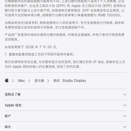
分期期数对应的最低限额可能有所不同。上述分期付款服务只适用于个人消费者。企业
和教育机构客户、企业员工购买计划 (EPP) 和 Apple 员工购买计划 (EPP) 适用的分
期付款方案可能与上述方案不同，详情请参见教育商店、EPP 在线商店和企业商店。公
司信用卡无资格申请分期。招商银行分期付款单笔订单最高限额为 RMB 150000。
当商品有货并/或发货时，购物金额将计入你的信用卡、支付宝或微信分付账单。相关财
务费用将显示在你的信用卡对账单、支付宝或微信账户中。
产品按广告宣传价或标价提供分期付款服务。价格包含增值税。所有订单均可享受免费
送货服务。
此信息更新于 2026 年 7 月 30 日。
1. 重量依配置和制造工艺的不同而可能有所差异。
我们会使用你所在位置，为你更快显示送货选项。我们通过你的 IP 地址，或者你在上次
访问 Apple 网站时输入的位置信息，找到了你的位置。
Mac
显示器
购买 Studio Display
Apple
选购及了解
Apple 钱包
账户
娱乐