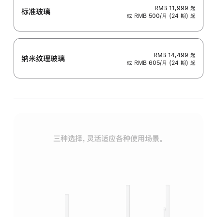
RMB 11,999
起
标准玻璃
或 RMB 500/月 (24 期) 起
RMB 14,499
起
纳米纹理玻璃
或 RMB 605/月 (24 期) 起
三种选择，灵活适应各种使用场景。
标