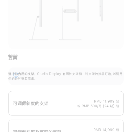
支架
选择你合用的支架。
Studio Display 有两种支架和一种支架转换器可选，以满足
展
你的各种安装需求。
开
RMB 11,999
起
可调倾斜度的支架
或 RMB 500/月 (24 期) 起
RMB 14,999
起
可调倾斜度及高‍度的支‍架