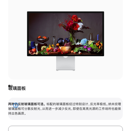
玻璃面板
两种抗反射玻璃面板可选。
标配的玻璃面板经过特别设计，反光率极低。纳米纹理
展
玻璃面板可分散反射光，从而进一步减少反光，即使在高亮光源的工作场所也能保
持出色画质。
开