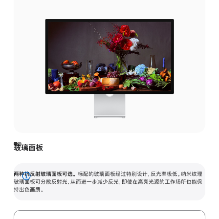
玻璃面板
两种抗反射玻璃面板可选。
标配的玻璃面板经过特别设计，反光率极低。纳米纹理
展
玻璃面板可分散反射光，从而进一步减少反光，即使在高亮光源的工作场所也能保
持出色画质。
开