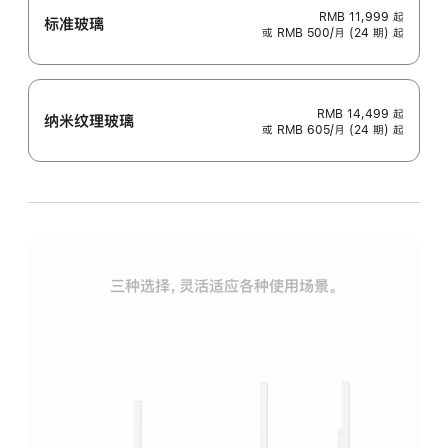
RMB 11,999
起
标准玻璃
或 RMB 500/月 (24 期) 起
RMB 14,499
起
纳米纹理玻璃
或 RMB 605/月 (24 期) 起
三种选择，灵活适应各种使用场景。
标