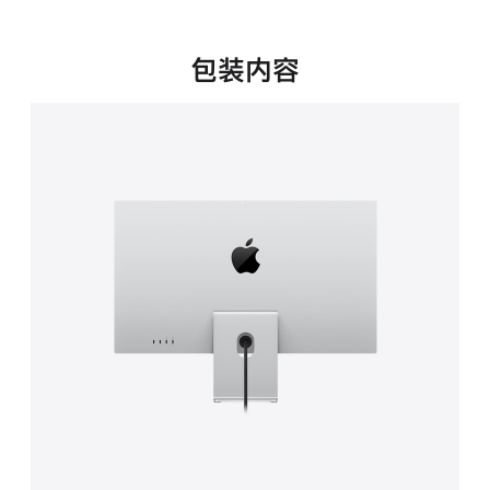
新
窗
口
包装内容
中
打
开)