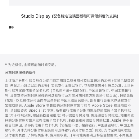
Studio Display (配备标准玻璃面板和可调倾斜度的支架)
网
脚
‡ 为近似值。金额可能随时间变动。
注
页
分期付款服务的条件
页
上述所示分期付款金额仅为使用特定期数免息分期付款估算得出的示例 (仅显示整数数
脚
额，未显示小数点以后的金额)，实际支付金额以银行、花呗或微信分付账单为准。上述分
期付款方案由信用卡发卡机构 (包括但不限于招商银行、中国建设银行、中国工商银行
等，具体支持分期付款服务的可选择银行及对应分期付款方案请见付款页面)、蚂蚁金服
(花呗) 以及微信分付面向符合条件的中国大陆居民提供。部分银行会要求你通过支付
宝完成购买。Apple Store 零售店的分期付款方案可能与 Apple Store 在线商店不
同，请到店咨询 Specialist 专家。所有银行信用卡分期均需经你的信用卡发卡机构批
准；对于花呗分期，需经蚂蚁金服批准；对于微信分付分期，需经微信分付批准。如果你选
择的分期付款方案未获得信用卡发卡机构、蚂蚁金服或微信分付的批准，Apple 将不会
被告知原因。请参阅信用卡发卡机构 (包括但不限于招商银行、中国建设银行、中国工商
银行等，具体支持分期付款服务的可选择银行请见付款页面) 网站、支付宝网站和微信
分付服务页面，了解相关条件、费用和收费。订单可能需要满足特定金额要求，不同免息