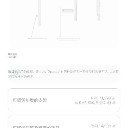
支架
选择你合用的支架。
Studio Display 有两种支架和一种支架转换器可选，以满足
展
你的各种安装需求。
开
RMB 11,999
起
可调倾斜度的支架
或 RMB 500/月 (24 期) 起
RMB 14,999
起
可调倾斜度及高‍度的支‍架