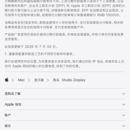
分期期数对应的最低限额可能有所不同。上述分期付款服务只适用于个人消费者。企业
和教育机构客户、企业员工购买计划 (EPP) 和 Apple 员工购买计划 (EPP) 适用的分
期付款方案可能与上述方案不同，详情请参见教育商店、EPP 在线商店和企业商店。公
司信用卡无资格申请分期。招商银行分期付款单笔订单最高限额为 RMB 150000。
当商品有货并/或发货时，购物金额将计入你的信用卡、支付宝或微信分付账单。相关财
务费用将显示在你的信用卡对账单、支付宝或微信账户中。
产品按广告宣传价或标价提供分期付款服务。价格包含增值税。所有订单均可享受免费
送货服务。
此信息更新于 2026 年 7 月 30 日。
1. 重量依配置和制造工艺的不同而可能有所差异。
我们会使用你所在位置，为你更快显示送货选项。我们通过你的 IP 地址，或者你在上次
访问 Apple 网站时输入的位置信息，找到了你的位置。
Mac
显示器
购买 Studio Display
Apple
选购及了解
Apple 钱包
账户
娱乐