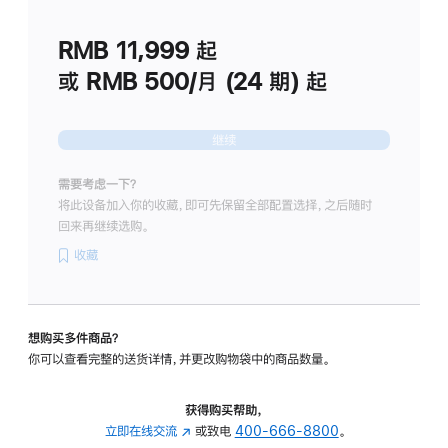
划
(适
RMB 11,999
起
用
于
或 RMB 500/月 (24 期) 起
Studio
Display
继续
需要考虑一下？
将此设备加入你的收藏，即可先保留全部配置选择，之后随时
回来再继续选购。
收藏
想购买多件商品？
你可以查看完整的送货详情，并更改购物袋中的商品数量。
获得购买帮助，
立即在线交流
(在
或致电
400-666-8800
。