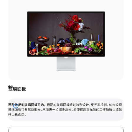
玻璃面板
两种抗反射玻璃面板可选。
标配的玻璃面板经过特别设计，反光率极低。纳米纹理
展
玻璃面板可分散反射光，从而进一步减少反光，即使在高亮光源的工作场所也能保
持出色画质。
开