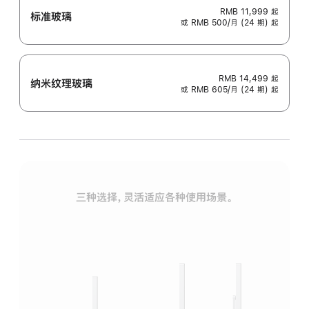
RMB 11,999
起
标准玻璃
或 RMB 500/月 (24 期) 起
RMB 14,499
起
纳米纹理玻璃
或 RMB 605/月 (24 期) 起
三种选择，灵活适应各种使用场景。
标