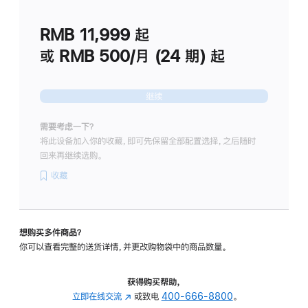
划
(适
RMB 11,999
起
用
于
或 RMB 500/月 (24 期) 起
Studio
Display
继续
需要考虑一下？
将此设备加入你的收藏，即可先保留全部配置选择，之后随时
回来再继续选购。
收藏
想购买多件商品？
你可以查看完整的送货详情，并更改购物袋中的商品数量。
获得购买帮助，
立即在线交流
(在
或致电
400-666-8800
。