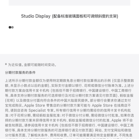
Studio Display (配备标准玻璃面板和可调倾斜度的支架)
网
脚
‡ 为近似值。金额可能随时间变动。
注
页
分期付款服务的条件
页
上述所示分期付款金额仅为使用特定期数免息分期付款估算得出的示例 (仅显示整数数
脚
额，未显示小数点以后的金额)，实际支付金额以银行、花呗或微信分付账单为准。上述分
期付款方案由信用卡发卡机构 (包括但不限于招商银行、中国建设银行、中国工商银行
等，具体支持分期付款服务的可选择银行及对应分期付款方案请见付款页面)、蚂蚁金服
(花呗) 以及微信分付面向符合条件的中国大陆居民提供。部分银行会要求你通过支付
宝完成购买。Apple Store 零售店的分期付款方案可能与 Apple Store 在线商店不
同，请到店咨询 Specialist 专家。所有银行信用卡分期均需经你的信用卡发卡机构批
准；对于花呗分期，需经蚂蚁金服批准；对于微信分付分期，需经微信分付批准。如果你选
择的分期付款方案未获得信用卡发卡机构、蚂蚁金服或微信分付的批准，Apple 将不会
被告知原因。请参阅信用卡发卡机构 (包括但不限于招商银行、中国建设银行、中国工商
银行等，具体支持分期付款服务的可选择银行请见付款页面) 网站、支付宝网站和微信
分付服务页面，了解相关条件、费用和收费。订单可能需要满足特定金额要求，不同免息