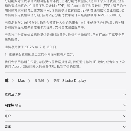
分期期数对应的最低限额可能有所不同。上述分期付款服务只适用于个人消费者。企业
和教育机构客户、企业员工购买计划 (EPP) 和 Apple 员工购买计划 (EPP) 适用的分
期付款方案可能与上述方案不同，详情请参见教育商店、EPP 在线商店和企业商店。公
司信用卡无资格申请分期。招商银行分期付款单笔订单最高限额为 RMB 150000。
当商品有货并/或发货时，购物金额将计入你的信用卡、支付宝或微信分付账单。相关财
务费用将显示在你的信用卡对账单、支付宝或微信账户中。
产品按广告宣传价或标价提供分期付款服务。价格包含增值税。所有订单均可享受免费
送货服务。
此信息更新于 2026 年 7 月 30 日。
1. 重量依配置和制造工艺的不同而可能有所差异。
我们会使用你所在位置，为你更快显示送货选项。我们通过你的 IP 地址，或者你在上次
访问 Apple 网站时输入的位置信息，找到了你的位置。
Mac
显示器
购买 Studio Display
Apple
选购及了解
Apple 钱包
账户
娱乐