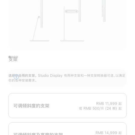
支架
选择你合用的支架。
Studio Display 有两种支架和一种支架转换器可选，以满足
展
你的各种安装需求。
开
RMB 11,999
起
可调倾斜度的支架
或 RMB 500/月 (24 期) 起
RMB 14,999
起
可调倾斜度及高‍度的支‍架