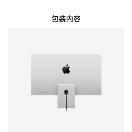
新
窗
口
包装内容
中
打
开)