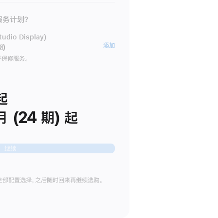
 服务计划？
dio Display)
AppleCare+
添加
期)
服
坏保修服务。
务
计
划
起
(适
月 (24 期) 起
用
于
Studio
继续
Display)
全部配置选择，之后随时回来再继续选购。