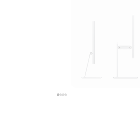
上
下
一
一
张
张
图
图
库
库
图
图
片
片
-
-
支
支
架
架