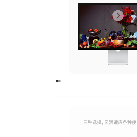
上
下
一
一
张
张
图
图
库
库
图
图
片
片
-
-
玻
玻
璃
璃
三种选择，灵活适应各种使
面
面
板
板