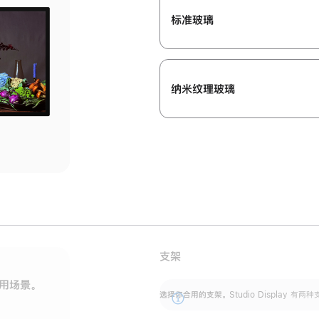
标准玻璃
纳米纹理玻璃
支架
用场景。
标配可调倾斜度的支架，提供 30 度的倾斜度
选
选择你合用的支架。
Studio Display
调节范围。
展