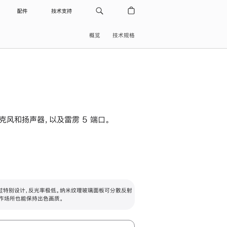
配件
技术支持
概览
技术规格
级麦克风和扬声器，以及雷雳 5 端口。
过特别设计，反光率极低。纳米纹理玻璃面板可分散反射
作场所也能保持出色画质。