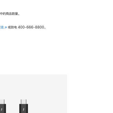
中的商品数量。
交流
(在
或致电
400-666-8800。
新
窗
口
中
打
开)