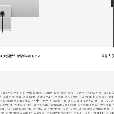
配备标准玻璃面板和可调倾斜度的支架)
雷雳 5 (
算得出的示例 (仅显示整数数额，未显示小数点以后的金额)，实际支付金额以银行、花呗或
等，具体支持分期付款服务的可选择银行及对应分期付款方案请见付款页面)、蚂蚁金服 (花呗
售店的分期付款方案可能与 Apple Store 在线商店不同，请到店咨询 Specialist 专
分付批准。如果你选择的分期付款方案未获得信用卡发卡机构、蚂蚁金服或微信分付的批准，Ap
具体支持分期付款服务的可选择银行请见付款页面) 网站、支付宝网站和微信分付服务页面，
期付款服务只适用于个人消费者。企业和教育机构客户、企业员工购买计划 (EPP) 和 Appl