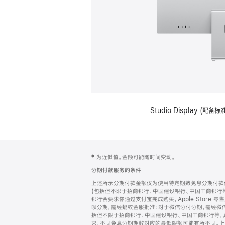
Studio Display (
网
脚
‡ 为近似值。金额可能随时间变动。
注
页
分期付款服务的条件
页
上述所示分期付款金额仅为使用特定期数免息分期付款估
脚
(包括但不限于招商银行、中国建设银行、中国工商银行
银行会要求你通过支付宝完成购买。Apple Store 零
呗分期，需经蚂蚁金服批准；对于微信分付分期，需经微信
括但不限于招商银行、中国建设银行、中国工商银行等，
求，不同免息分期期数对应的最低限额可能有所不同。上述分