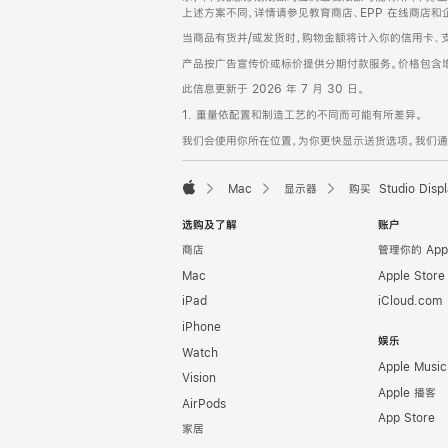
上述方案不同，详情请参见教育商店、EPP 在线商店和
当商品有货并/或发货时，购物金额将计入你的信用卡、
产品按广告宣传价或标价提供分期付款服务。价格包含
此信息更新于 2026 年 7 月 30 日。
1. 重量依配置和制造工艺的不同而可能有所差异。
我们会使用你所在位置，为你更快显示送货选项。我们通过你
Mac
显示器
购买 Studio Displ
Apple
选购及了解
账户
商店
管理你的 App
Mac
Apple Stor
iPad
iCloud.com
iPhone
娱乐
Watch
Apple Music
Vision
Apple 播客
AirPods
App Store
家居