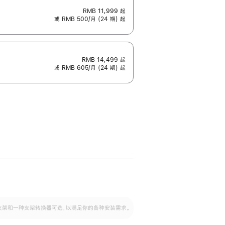
RMB 11,999
起
或 RMB 500/月 (24 期) 起
RMB 14,499
起
或 RMB 605/月 (24 期) 起
配可调倾斜度及高度的支架，额外增加 105
VESA 支架转换器
 有两种支架和一种支架转换器可选，以满足你的各种安装需求。
毫米的高度调节范围。
容的支架 (未随附)