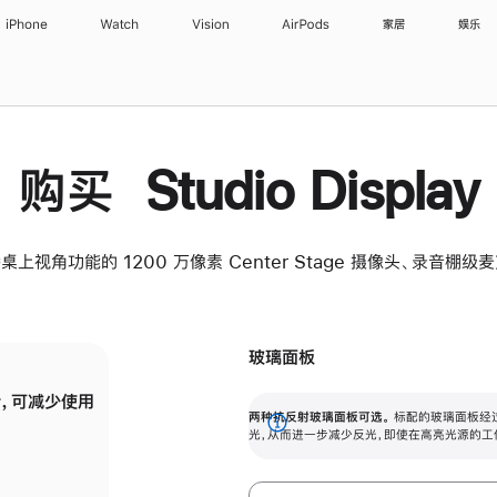
iPhone
Watch
Vision
AirPods
家居
娱乐
购买 Studio Display
桌上视角功能的 1200 万像素 Center Stage 摄像头、录音棚
玻璃面板
，可减少使用
纳米纹理玻璃面板可进一步减少反光，即使在
两种抗反射玻璃面板可选。
标配的玻璃面板经
。
有高亮光源的场所使用，也能保持出色画质。
展
光，从而进一步减少反光，即使在高亮光源的工
开