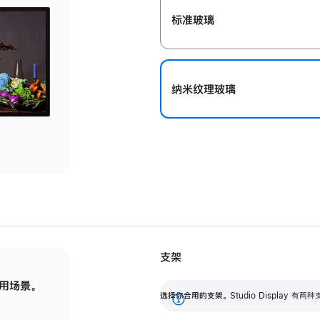
标准玻璃
纳米纹理玻璃
支架
用场景。
标配可调倾斜度的支架，提供 30 度的倾斜度
选
选择你合用的支架。
Studio Display
调节范围。
展