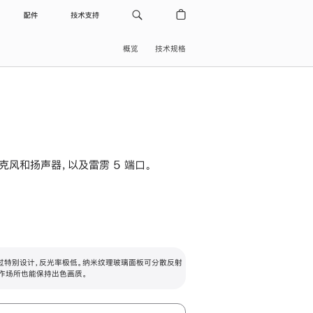
配件
技术支持
概览
技术规格
级麦克风和扬声器，以及雷雳 5 端口。
过特别设计，反光率极低。纳米纹理玻璃面板可分散反射
作场所也能保持出色画质。