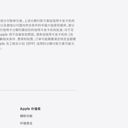
微信分付账单为准。上述分期付款方案由信用卡发卡机构
) 以及微信分付面向符合条件的中国大陆居民提供。部分
家。所有银行信用卡分期均需经你的信用卡发卡机构批准；对于花
ple 将不会被告知原因。请参阅信用卡发卡机构 (包
了解相关条件、费用和收费。订单可能需要满足特定金额要
e 员工购买计划 (EPP) 适用的分期付款方案可能与
。
Apple 价值观
辅助功能
环境责任