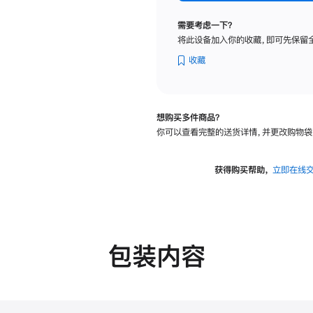
纳
米
需要考虑一下？
纹
将此设备加入你的收藏，即可先保留
理
玻
收藏
璃
面
板
想购买多件商品？
-
你可以查看完整的送货详情，并更改购物袋
VESA
支
架
获得购买帮助，
立即在线
转
换
器
的
分
包装内容
期
付
款
选
项)