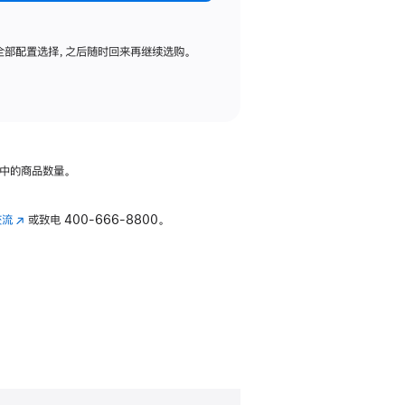
全部配置选择，之后随时回来再继续选购。
中的商品数量。
交流
(在
或致电
400-666-8800。
新
窗
口
中
打
开)