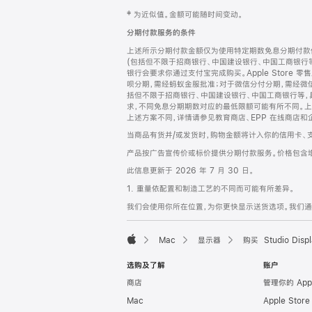
网
脚
‡ 为近似值。金额可能随时间变动。
注
页
分期付款服务的条件
页
上述所示分期付款金额仅为使用特定期数免息分期付款估
脚
(包括但不限于招商银行、中国建设银行、中国工商银行
银行会要求你通过支付宝完成购买。Apple Store 零
呗分期，需经蚂蚁金服批准；对于微信分付分期，需经微信
括但不限于招商银行、中国建设银行、中国工商银行等，
求，不同免息分期期数对应的最低限额可能有所不同。上述分
上述方案不同，详情请参见教育商店、EPP 在线商店和
当商品有货并/或发货时，购物金额将计入你的信用卡、
产品按广告宣传价或标价提供分期付款服务。价格包含
此信息更新于 2026 年 7 月 30 日。
1. 重量依配置和制造工艺的不同而可能有所差异。
我们会使用你所在位置，为你更快显示送货选项。我们通过你
Mac
显示器
购买 Studio Displ
Apple
选购及了解
账户
商店
管理你的 App
Mac
Apple Stor