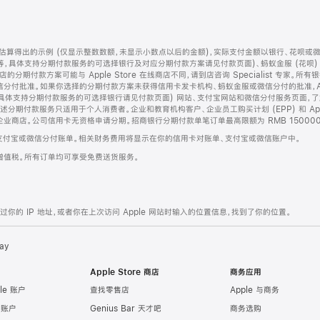
算得出的示例 (仅显示整数数额，未显示小数点以后的金额)，实际支付金额以银行、花呗或
等，具体支持分期付款服务的可选择银行及对应分期付款方案请见付款页面)、蚂蚁金服 (花呗
售店的分期付款方案可能与 Apple Store 在线商店不同，请到店咨询 Specialist 专
分付批准。如果你选择的分期付款方案未获得信用卡发卡机构、蚂蚁金服或微信分付的批准，Ap
具体支持分期付款服务的可选择银行请见付款页面) 网站、支付宝网站和微信分付服务页面，
期付款服务只适用于个人消费者。企业和教育机构客户、企业员工购买计划 (EPP) 和 Appl
企业商店。公司信用卡无资格申请分期。招商银行分期付款单笔订单最高限额为 RMB 150000
支付宝或微信分付账单。相关财务费用将显示在你的信用卡对账单、支付宝或微信账户中。
增值税。所有订单均可享受免费送货服务。
的 IP 地址，或者你在上次访问 Apple 网站时输入的位置信息，找到了你的位置。
ay
Apple Store 商店
商务应用
le 账户
查找零售店
Apple 与商务
e 账户
Genius Bar 天才吧
商务选购