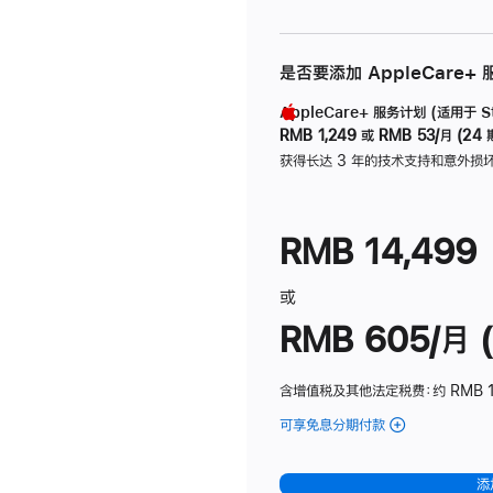
是否要添加 AppleCare+
AppleCare+ 服务计划 (适用于 Stu
RMB 1,249
或
RMB 53/月 (24 
获得长达 3 年的技术支持和意外损
RMB 14,499
或
RMB 605/月 (
含增值税及其他法定税费
：约 RMB 1
可享免息分期付款
(Studio
Display
-
添