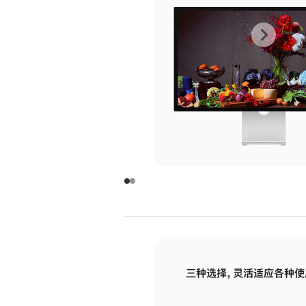
上
下
一
一
张
张
图
图
库
库
图
图
片
片
-
-
玻
玻
璃
璃
三种选择，灵活适应各种使
面
面
板
板