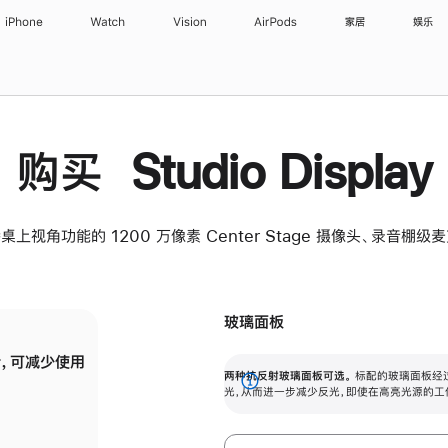
iPhone
Watch
Vision
AirPods
家居
娱乐
购买 Studio Display
桌上视角功能的 1200 万像素 Center Stage 摄像头、录音棚
玻璃面板
，可减少使用
纳米纹理玻璃面板可进一步减少反光，即使在
两种抗反射玻璃面板可选。
标配的玻璃面板经
。
有高亮光源的场所使用，也能保持出色画质。
展
光，从而进一步减少反光，即使在高亮光源的工
开