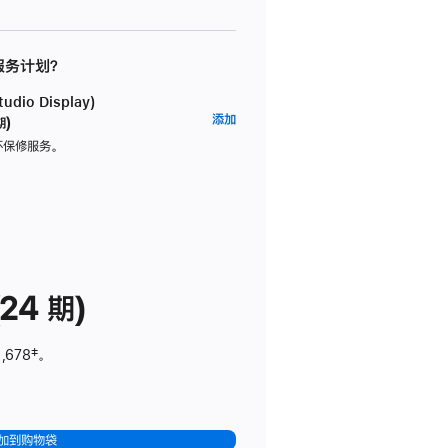
 服务计划？
dio Display)
AppleCare+
添加
期)
服
坏保修服务。
务
计
划
(适
用
于
24 期)
Studio
Display)
,678
脚
‡。
注
加到购物袋