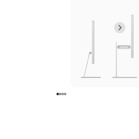
上
下
一
一
张
张
图
图
库
库
图
图
片
片
-
-
支
支
架
架