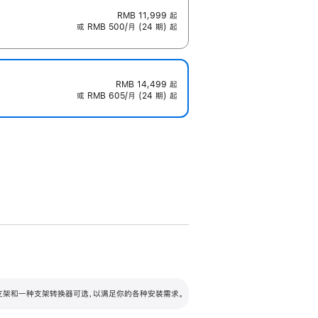
RMB 11,999
起
或 RMB 500/月 (24 期) 起
RMB 14,499
起
或 RMB 605/月 (24 期) 起
配可调倾斜度及高度的支架，额外增加 105
VESA 支架转换器
 有两种支架和一种支架转换器可选，以满足你的各种安装需求。
毫米的高度调节范围。
容的支架 (未随附)