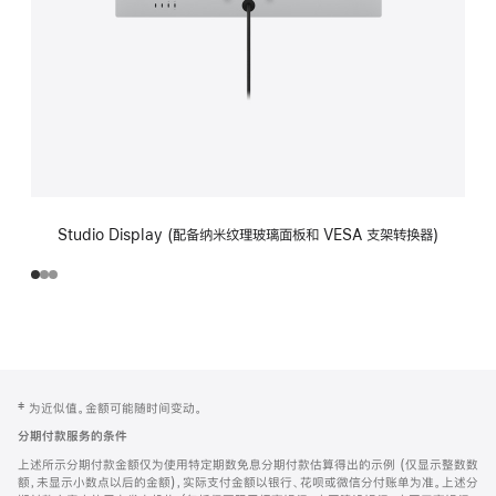
Studio Display (配备纳米纹理玻璃面板和 VESA 支架转换器)
网
脚
‡ 为近似值。金额可能随时间变动。
注
页
分期付款服务的条件
页
上述所示分期付款金额仅为使用特定期数免息分期付款估算得出的示例 (仅显示整数数
脚
额，未显示小数点以后的金额)，实际支付金额以银行、花呗或微信分付账单为准。上述分