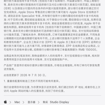
期付款方案由信用卡发卡机构 (包括但不限于招商银行、中国建设银行、中国工商银行
等，具体支持分期付款服务的可选择银行及对应分期付款方案请见付款页面)、蚂蚁金服
(花呗) 以及微信分付面向符合条件的中国大陆居民提供。部分银行会要求你通过支付
宝完成购买。Apple Store 零售店的分期付款方案可能与 Apple Store 在线商店不
同，请到店咨询 Specialist 专家。所有银行信用卡分期均需经你的信用卡发卡机构批
准；对于花呗分期，需经蚂蚁金服批准；对于微信分付分期，需经微信分付批准。如果你选
择的分期付款方案未获得信用卡发卡机构、蚂蚁金服或微信分付的批准，Apple 将不会
被告知原因。请参阅信用卡发卡机构 (包括但不限于招商银行、中国建设银行、中国工商
银行等，具体支持分期付款服务的可选择银行请见付款页面) 网站、支付宝网站和微信
分付服务页面，了解相关条件、费用和收费。订单可能需要满足特定金额要求，不同免息
分期期数对应的最低限额可能有所不同。上述分期付款服务只适用于个人消费者。企业
和教育机构客户、企业员工购买计划 (EPP) 和 Apple 员工购买计划 (EPP) 适用的分
期付款方案可能与上述方案不同，详情请参见教育商店、EPP 在线商店和企业商店。公
司信用卡无资格申请分期。招商银行分期付款单笔订单最高限额为 RMB 150000。
当商品有货并/或发货时，购物金额将计入你的信用卡、支付宝或微信分付账单。相关财
务费用将显示在你的信用卡对账单、支付宝或微信账户中。
产品按广告宣传价或标价提供分期付款服务。价格包含增值税。所有订单均可享受免费
送货服务。
此信息更新于 2026 年 7 月 30 日。
1. 重量依配置和制造工艺的不同而可能有所差异。
我们会使用你所在位置，为你更快显示送货选项。我们通过你的 IP 地址，或者你在上次
访问 Apple 网站时输入的位置信息，找到了你的位置。
Mac
显示器
购买 Studio Display