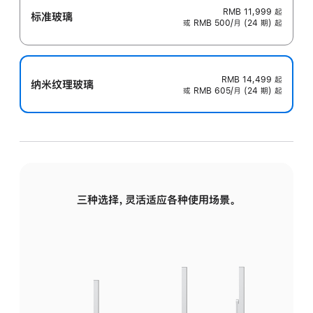
RMB 11,999
起
标准玻璃
或 RMB 500/月 (24 期) 起
RMB 14,499
起
纳米纹理玻璃
或 RMB 605/月 (24 期) 起
三种选择，灵活适应各种使用场景。
标