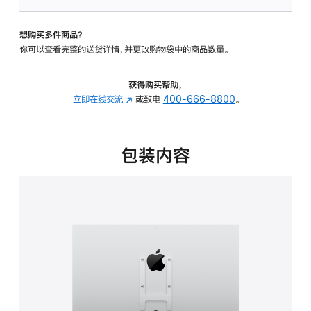
板
-
想购买多件商品？
VESA
你可以查看完整的送货详情，并更改购物袋中的商品数量。
支
架
转
获得购买帮助，
换
立即在线交流
(在
或致电
400-666-8800
。
器
新
的
窗
分
口
包装内容
期
中
付
打
款
开)
选
项)