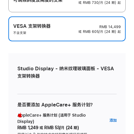
或 RMB 730/月 (24 期) 起
VESA 支架转换器
RMB 14,499
或 RMB 605/月 (24 期) 起
不含支架
Studio Display - 纳米纹理玻璃面板 - VESA
支架转换器
是否要添加 AppleCare+ 服务计划？
AppleCare+ 服务计划 (适用于 Studio
AppleC
添加
Display)
服
RMB 1,249
或
RMB 53/月 (24 期)