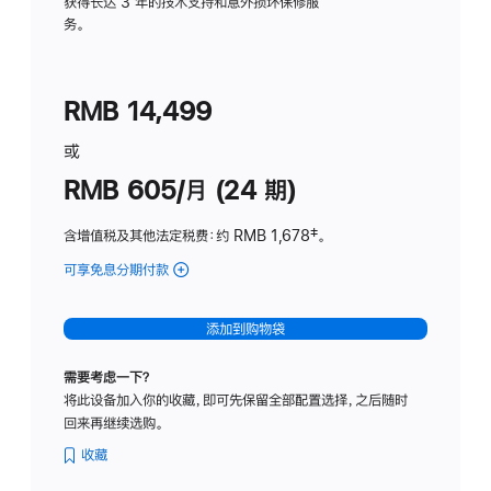
务
获得长达 3 年的技术支持和意外损坏保修服
务。
计
划
(适
RMB 14,499
用
于
或
Studio
RMB 605/月 (24 期)
Display
含增值税及其他法定税费
：约 RMB 1,678
脚
‡。
注
可享免息分期付款
(Studio
Display
-
添加到购物袋
纳
米
需要考虑一下？
纹
将此设备加入你的收藏，即可先保留全部配置选择，之后随时
理
回来再继续选购。
玻
璃
收藏
面