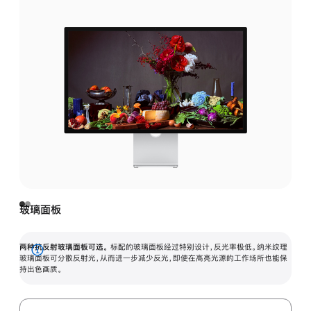
玻璃面板
两种抗反射玻璃面板可选。
标配的玻璃面板经过特别设计，反光率极低。纳米纹理
展
玻璃面板可分散反射光，从而进一步减少反光，即使在高亮光源的工作场所也能保
持出色画质。
开