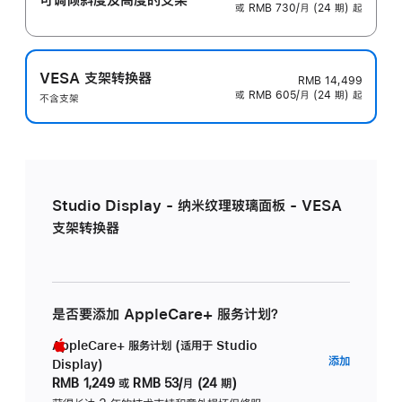
或 RMB 730/月 (24 期) 起
VESA 支架转换器
RMB 14,499
或 RMB 605/月 (24 期) 起
不含支架
Studio Display - 纳米纹理玻璃面板 - VESA
支架转换器
是否要添加 AppleCare+ 服务计划？
AppleCare+ 服务计划 (适用于 Studio
AppleC
添加
Display)
服
RMB 1,249
或
RMB 53/月 (24 期)