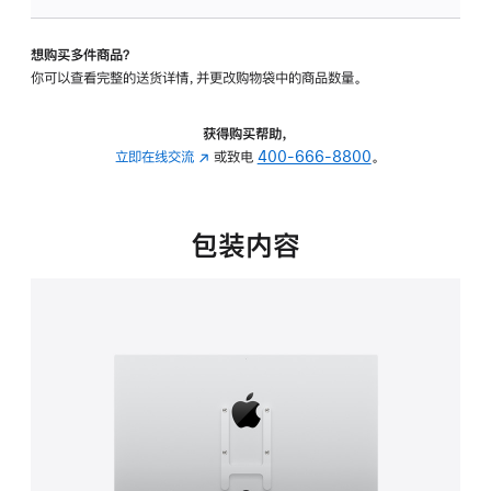
板
-
想购买多件商品？
VESA
你可以查看完整的送货详情，并更改购物袋中的商品数量。
支
架
转
获得购买帮助，
换
立即在线交流
(在
或致电
400-666-8800
。
器
新
的
窗
分
口
包装内容
期
中
付
打
款
开)
选
项)