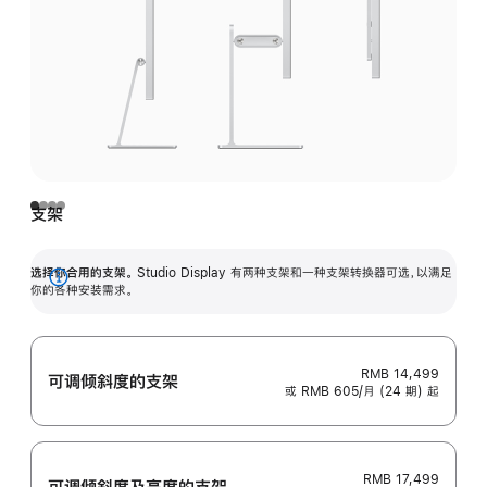
支架
选择你合用的支架。
Studio Display 有两种支架和一种支架转换器可选，以满足
展
你的各种安装需求。
开
RMB 14,499
可调倾斜度的支架
或 RMB 605/月 (24 期) 起
RMB 17,499
可调倾斜度及高‍度的支‍架