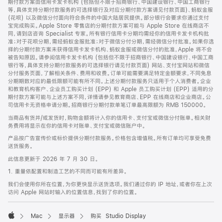
期付款方案由信用卡发卡机构 (包括但不限于招商银行、中国建设银行、中国工商银行
等，具体支持分期付款服务的可选择银行及对应分期付款方案请见付款页面)、蚂蚁金服
(花呗) 以及微信分付面向符合条件的中国大陆居民提供。部分银行会要求你通过支付
宝完成购买。Apple Store 零售店的分期付款方案可能与 Apple Store 在线商店不
同，请到店咨询 Specialist 专家。所有银行信用卡分期均需经你的信用卡发卡机构批
准；对于花呗分期，需经蚂蚁金服批准；对于微信分付分期，需经微信分付批准。如果你选
择的分期付款方案未获得信用卡发卡机构、蚂蚁金服或微信分付的批准，Apple 将不会
被告知原因。请参阅信用卡发卡机构 (包括但不限于招商银行、中国建设银行、中国工商
银行等，具体支持分期付款服务的可选择银行请见付款页面) 网站、支付宝网站和微信
分付服务页面，了解相关条件、费用和收费。订单可能需要满足特定金额要求，不同免息
分期期数对应的最低限额可能有所不同。上述分期付款服务只适用于个人消费者。企业
和教育机构客户、企业员工购买计划 (EPP) 和 Apple 员工购买计划 (EPP) 适用的分
期付款方案可能与上述方案不同，详情请参见教育商店、EPP 在线商店和企业商店。公
司信用卡无资格申请分期。招商银行分期付款单笔订单最高限额为 RMB 150000。
当商品有货并/或发货时，购物金额将计入你的信用卡、支付宝或微信分付账单。相关财
务费用将显示在你的信用卡对账单、支付宝或微信账户中。
产品按广告宣传价或标价提供分期付款服务。价格包含增值税。所有订单均可享受免费
送货服务。
此信息更新于 2026 年 7 月 30 日。
1. 重量依配置和制造工艺的不同而可能有所差异。
我们会使用你所在位置，为你更快显示送货选项。我们通过你的 IP 地址，或者你在上次
访问 Apple 网站时输入的位置信息，找到了你的位置。
Mac
显示器
购买 Studio Display