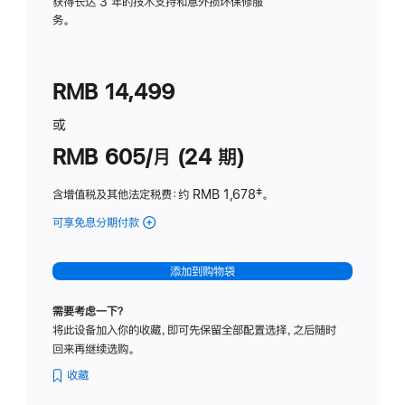
务
获得长达 3 年的技术支持和意外损坏保修服
务。
计
划
(适
RMB 14,499
用
于
或
Studio
RMB 605/月 (24 期)
Display
含增值税及其他法定税费
：约 RMB 1,678
脚
‡。
注
可享免息分期付款
(Studio
Display
-
添加到购物袋
纳
米
需要考虑一下？
纹
将此设备加入你的收藏，即可先保留全部配置选择，之后随时
理
回来再继续选购。
玻
璃
收藏
面