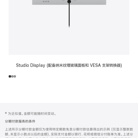
Studio Display (配备纳米纹理玻璃面板和 VESA 支架转换器)
网
脚
‡ 为近似值。金额可能随时间变动。
注
页
分期付款服务的条件
页
上述所示分期付款金额仅为使用特定期数免息分期付款估算得出的示例 (仅显示整数数
脚
额，未显示小数点以后的金额)，实际支付金额以银行、花呗或微信分付账单为准。上述分