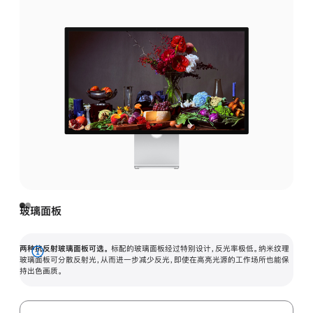
玻璃面板
两种抗反射玻璃面板可选。
标配的玻璃面板经过特别设计，反光率极低。纳米纹理
展
玻璃面板可分散反射光，从而进一步减少反光，即使在高亮光源的工作场所也能保
持出色画质。
开