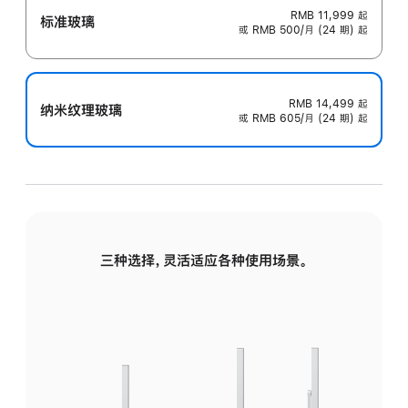
RMB 11,999
起
标准玻璃
或 RMB 500/月 (24 期) 起
RMB 14,499
起
纳米纹理玻璃
或 RMB 605/月 (24 期) 起
三种选择，灵活适应各种使用场景。
标