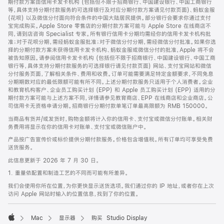
期付款方案由信用卡发卡机构 (包括但不限于招商银行、中国建设银行、中国工商银行
等，具体支持分期付款服务的可选择银行及对应分期付款方案请见付款页面)、蚂蚁金服
(花呗) 以及微信分付面向符合条件的中国大陆居民提供。部分银行会要求你通过支付
宝完成购买。Apple Store 零售店的分期付款方案可能与 Apple Store 在线商店不
同，请到店咨询 Specialist 专家。所有银行信用卡分期均需经你的信用卡发卡机构批
准；对于花呗分期，需经蚂蚁金服批准；对于微信分付分期，需经微信分付批准。如果你选
择的分期付款方案未获得信用卡发卡机构、蚂蚁金服或微信分付的批准，Apple 将不会
被告知原因。请参阅信用卡发卡机构 (包括但不限于招商银行、中国建设银行、中国工商
银行等，具体支持分期付款服务的可选择银行请见付款页面) 网站、支付宝网站和微信
分付服务页面，了解相关条件、费用和收费。订单可能需要满足特定金额要求，不同免息
分期期数对应的最低限额可能有所不同。上述分期付款服务只适用于个人消费者。企业
和教育机构客户、企业员工购买计划 (EPP) 和 Apple 员工购买计划 (EPP) 适用的分
期付款方案可能与上述方案不同，详情请参见教育商店、EPP 在线商店和企业商店。公
司信用卡无资格申请分期。招商银行分期付款单笔订单最高限额为 RMB 150000。
当商品有货并/或发货时，购物金额将计入你的信用卡、支付宝或微信分付账单。相关财
务费用将显示在你的信用卡对账单、支付宝或微信账户中。
产品按广告宣传价或标价提供分期付款服务。价格包含增值税。所有订单均可享受免费
送货服务。
此信息更新于 2026 年 7 月 30 日。
1. 重量依配置和制造工艺的不同而可能有所差异。
我们会使用你所在位置，为你更快显示送货选项。我们通过你的 IP 地址，或者你在上次
访问 Apple 网站时输入的位置信息，找到了你的位置。
Mac
显示器
购买 Studio Display