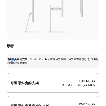
支架
选择你合用的支架。
Studio Display 有两种支架和一种支架转换器可选，以满足
展
你的各种安装需求。
开
RMB 14,499
可调倾斜度的支架
或 RMB 605/月 (24 期) 起
RMB 17,499
可调倾斜度及高‍度的支‍架