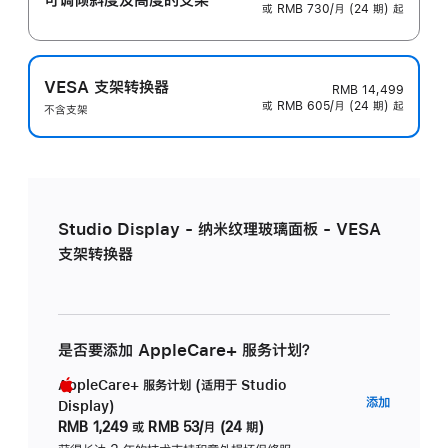
或 RMB 730/月 (24 期) 起
VESA 支架转换器
RMB 14,499
或 RMB 605/月 (24 期) 起
不含支架
Studio Display - 纳米纹理玻璃面板 - VESA
支架转换器
是否要添加 AppleCare+ 服务计划？
AppleCare+ 服务计划 (适用于 Studio
AppleC
添加
Display)
服
RMB 1,249
或
RMB 53/月 (24 期)