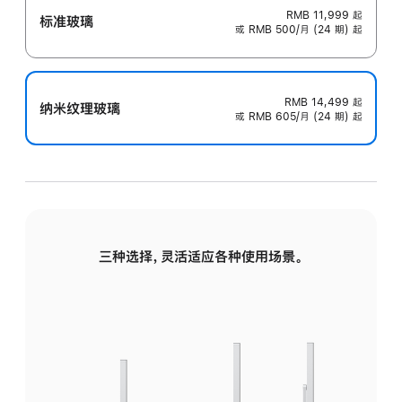
RMB 11,999
起
标准玻璃
或 RMB 500/月 (24 期) 起
RMB 14,499
起
纳米纹理玻璃
或 RMB 605/月 (24 期) 起
三种选择，灵活适应各种使用场景。
标