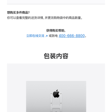
板
-
想购买多件商品？
VESA
你可以查看完整的送货详情，并更改购物袋中的商品数量。
支
架
转
获得购买帮助，
换
立即在线交流
(在
或致电
400-666-8800
。
器
新
的
窗
分
口
包装内容
期
中
付
打
款
开)
选
项)