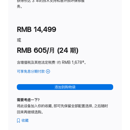
务
获得长达 3 年的技术支持和意外损坏保修服
务。
计
划
(适
RMB 14,499
用
于
或
Studio
RMB 605/月 (24 期)
Display
含增值税及其他法定税费
：约 RMB 1,678
脚
‡。
注
可享免息分期付款
(Studio
Display
-
添加到购物袋
纳
米
需要考虑一下？
纹
将此设备加入你的收藏，即可先保留全部配置选择，之后随时
理
回来再继续选购。
玻
璃
收藏
面