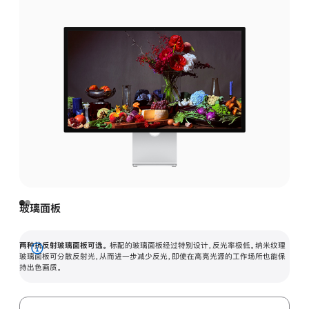
玻璃面板
两种抗反射玻璃面板可选。
标配的玻璃面板经过特别设计，反光率极低。纳米纹理
展
玻璃面板可分散反射光，从而进一步减少反光，即使在高亮光源的工作场所也能保
持出色画质。
开