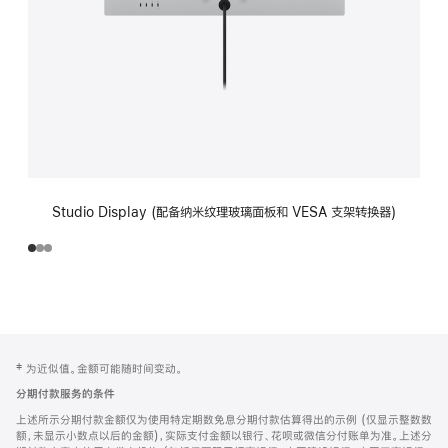
Studio Display (配备纳米纹理玻璃面板和 VESA 支架转换器)
网
脚
‡ 为近似值。金额可能随时间变动。
注
页
分期付款服务的条件
页
上述所示分期付款金额仅为使用特定期数免息分期付款估算得出的示例 (仅显示整数数
脚
额，未显示小数点以后的金额)，实际支付金额以银行、花呗或微信分付账单为准。上述分