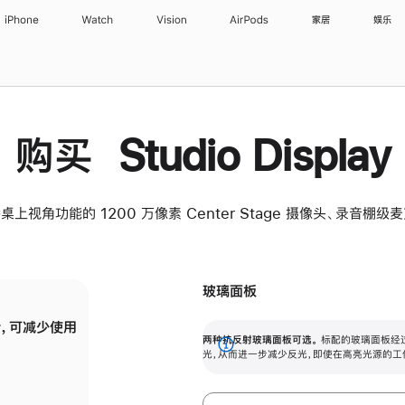
iPhone
Watch
Vision
AirPods
家居
娱乐
购买 Studio Display
桌上视角功能的 1200 万像素 Center Stage 摄像头、录音棚
玻璃面板
，可减少使用
纳米纹理玻璃面板可进一步减少反光，即使在
两种抗反射玻璃面板可选。
标配的玻璃面板经
。
有高亮光源的场所使用，也能保持出色画质。
展
光，从而进一步减少反光，即使在高亮光源的工
开