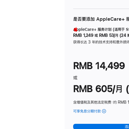
是否要添加 AppleCare+
AppleCare+ 服务计划 (适用于 Stu
RMB 1,249
或
RMB 53/月 (24 
获得长达 3 年的技术支持和意外损
RMB 14,499
或
RMB 605/月 (
含增值税及其他法定税费
：约 RMB 1
可享免息分期付款
(Studio
Display
-
添