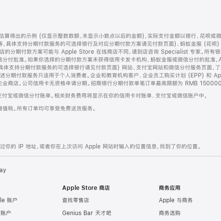
算得出的示例 (仅显示整数数额，未显示小数点以后的金额)，实际支付金额以银行、花呗或
等，具体支持分期付款服务的可选择银行及对应分期付款方案请见付款页面)、蚂蚁金服 (花呗
售店的分期付款方案可能与 Apple Store 在线商店不同，请到店咨询 Specialist 专
分付批准。如果你选择的分期付款方案未获得信用卡发卡机构、蚂蚁金服或微信分付的批准，Ap
具体支持分期付款服务的可选择银行请见付款页面) 网站、支付宝网站和微信分付服务页面，
期付款服务只适用于个人消费者。企业和教育机构客户、企业员工购买计划 (EPP) 和 Appl
企业商店。公司信用卡无资格申请分期。招商银行分期付款单笔订单最高限额为 RMB 150000
支付宝或微信分付账单。相关财务费用将显示在你的信用卡对账单、支付宝或微信账户中。
增值税。所有订单均可享受免费送货服务。
的 IP 地址，或者你在上次访问 Apple 网站时输入的位置信息，找到了你的位置。
ay
Apple Store 商店
商务应用
le 账户
查找零售店
Apple 与商务
e 账户
Genius Bar 天才吧
商务选购