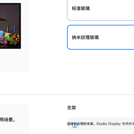
标准玻璃
纳米纹理玻璃
支架
用场景。
标配可调倾斜度的支架，提供 30 度的倾斜度
选
选择你合用的支架。
Studio Display
调节范围。
展