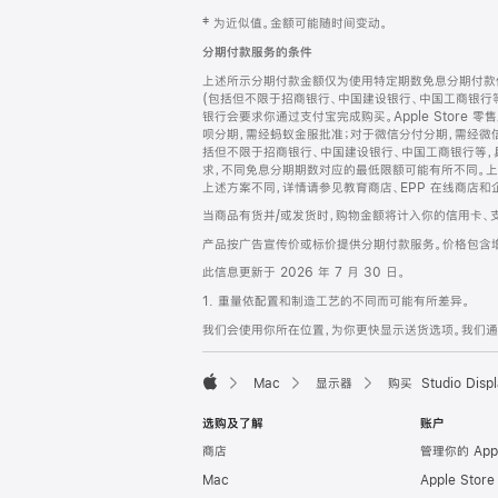
网
脚
‡ 为近似值。金额可能随时间变动。
注
页
分期付款服务的条件
页
上述所示分期付款金额仅为使用特定期数免息分期付款估
脚
(包括但不限于招商银行、中国建设银行、中国工商银行
银行会要求你通过支付宝完成购买。Apple Store 零
呗分期，需经蚂蚁金服批准；对于微信分付分期，需经微信
括但不限于招商银行、中国建设银行、中国工商银行等，
求，不同免息分期期数对应的最低限额可能有所不同。上述分
上述方案不同，详情请参见教育商店、EPP 在线商店和
当商品有货并/或发货时，购物金额将计入你的信用卡、
产品按广告宣传价或标价提供分期付款服务。价格包含
此信息更新于 2026 年 7 月 30 日。
1. 重量依配置和制造工艺的不同而可能有所差异。
我们会使用你所在位置，为你更快显示送货选项。我们通过你
Mac
显示器
购买 Studio Displ
Apple
选购及了解
账户
商店
管理你的 App
Mac
Apple Stor