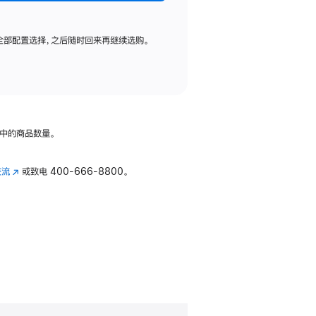
全部配置选择，之后随时回来再继续选购。
中的商品数量。
交流
(在
或致电
400-666-8800。
新
窗
口
中
打
开)