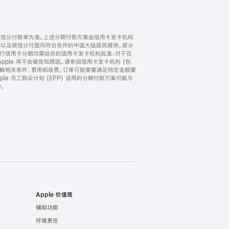
微信分付账单为准。上述分期付款方案由信用卡发卡机构
) 以及微信分付面向符合条件的中国大陆居民提供。部分
家。所有银行信用卡分期均需经你的信用卡发卡机构批准；对于花
ple 将不会被告知原因。请参阅信用卡发卡机构 (包
了解相关条件、费用和收费。订单可能需要满足特定金额要
e 员工购买计划 (EPP) 适用的分期付款方案可能与
。
Apple 价值观
辅助功能
环境责任