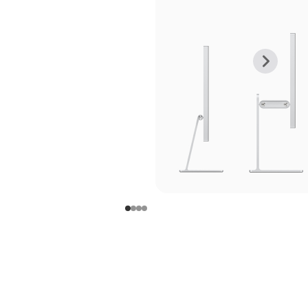
上
下
一
一
张
张
图
图
库
库
图
图
片
片
-
-
支
支
架
架