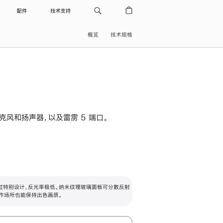
配件
技术支持
概览
技术规格
级麦克风和扬声器，以及雷雳 5 端口。
过特别设计，反光率极低。纳米纹理玻璃面板可分散反射
作场所也能保持出色画质。