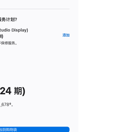
 服务计划？
dio Display)
AppleCare+
添加
期)
服
坏保修服务。
务
计
划
(适
用
于
24 期)
Studio
Display)
,678
脚
‡。
注
加到购物袋