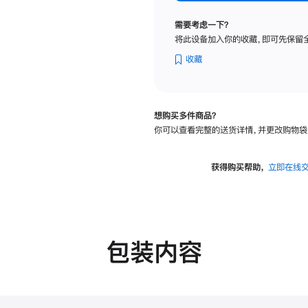
纳
米
需要考虑一下？
纹
将此设备加入你的收藏，即可先保留
理
玻
收藏
璃
面
板
想购买多件商品？
-
你可以查看完整的送货详情，并更改购物袋
VESA
支
架
获得购买帮助，
立即在线
转
换
器
的
分
包装内容
期
付
款
选
项)