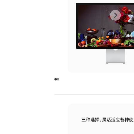
上
下
一
一
张
张
图
图
库
库
图
图
片
片
-
-
玻
玻
璃
璃
三种选择，灵活适应各种使
面
面
板
板