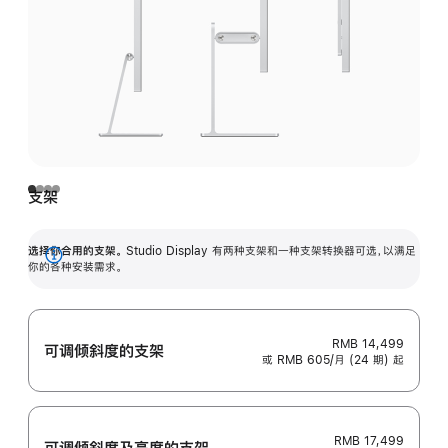
支架
选择你合用的支架。
Studio Display 有两种支架和一种支架转换器可选，以满足
展
你的各种安装需求。
开
RMB 14,499
可调倾斜度的支架
或 RMB 605/月 (24 期) 起
RMB 17,499
可调倾斜度及高‍度的支‍架