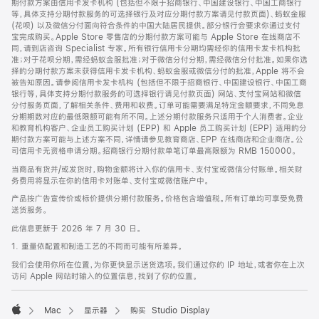
期付款方案由信用卡发卡机构 (包括但不限于招商银行、中国建设银行、中国工商银行
等，具体支持分期付款服务的可选择银行及对应分期付款方案请见付款页面)、蚂蚁金服
(花呗) 以及微信分付面向符合条件的中国大陆居民提供。部分银行会要求你通过支付
宝完成购买。Apple Store 零售店的分期付款方案可能与 Apple Store 在线商店不
同，请到店咨询 Specialist 专家。所有银行信用卡分期均需经你的信用卡发卡机构批
准；对于花呗分期，需经蚂蚁金服批准；对于微信分付分期，需经微信分付批准。如果你选
择的分期付款方案未获得信用卡发卡机构、蚂蚁金服或微信分付的批准，Apple 将不会
被告知原因。请参阅信用卡发卡机构 (包括但不限于招商银行、中国建设银行、中国工商
银行等，具体支持分期付款服务的可选择银行请见付款页面) 网站、支付宝网站和微信
分付服务页面，了解相关条件、费用和收费。订单可能需要满足特定金额要求，不同免息
分期期数对应的最低限额可能有所不同。上述分期付款服务只适用于个人消费者。企业
和教育机构客户、企业员工购买计划 (EPP) 和 Apple 员工购买计划 (EPP) 适用的分
期付款方案可能与上述方案不同，详情请参见教育商店、EPP 在线商店和企业商店。公
司信用卡无资格申请分期。招商银行分期付款单笔订单最高限额为 RMB 150000。
当商品有货并/或发货时，购物金额将计入你的信用卡、支付宝或微信分付账单。相关财
务费用将显示在你的信用卡对账单、支付宝或微信账户中。
产品按广告宣传价或标价提供分期付款服务。价格包含增值税。所有订单均可享受免费
送货服务。
此信息更新于 2026 年 7 月 30 日。
1. 重量依配置和制造工艺的不同而可能有所差异。
我们会使用你所在位置，为你更快显示送货选项。我们通过你的 IP 地址，或者你在上次
访问 Apple 网站时输入的位置信息，找到了你的位置。
Mac
显示器
购买 Studio Display