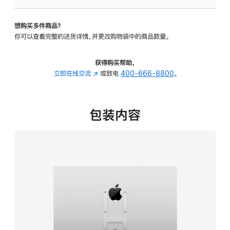
板
-
想购买多件商品？
VESA
你可以查看完整的送货详情，并更改购物袋中的商品数量。
支
架
转
获得购买帮助，
换
立即在线交流
(在
或致电
400-666-8800
。
器
新
的
窗
分
口
包装内容
期
中
付
打
款
开)
选
项)