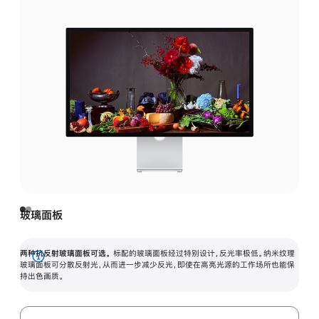
玻璃面板
两种抗反射玻璃面板可选。
标配的玻璃面板经过特别设计，反光率极低。纳米纹理
展
玻璃面板可分散反射光，从而进一步减少反光，即使在高亮光源的工作场所也能保
持出色画质。
开