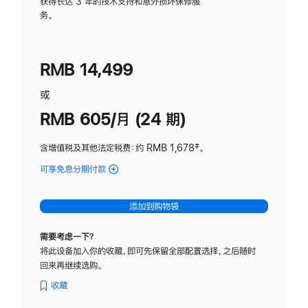
务
获得长达 3 年的技术支持和意外损坏保修服
务。
计
划
(适
RMB 14,499
用
于
或
Studio
RMB 605/月 (24 期)
Display
含增值税及其他法定税费
：约 RMB 1,678
脚
‡。
注
可享免息分期付款
(Studio
Display
-
添加到购物袋
纳
米
需要考虑一下？
纹
将此设备加入你的收藏，即可先保留全部配置选择，之后随时
理
回来再继续选购。
玻
璃
收藏
面