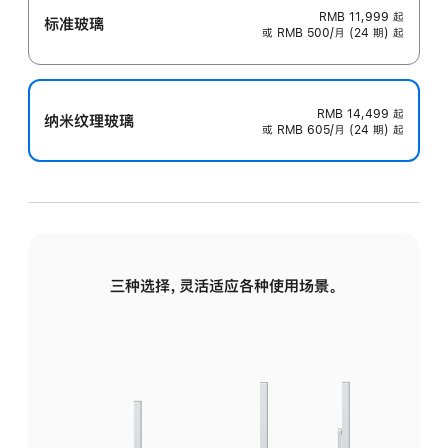
RMB 11,999
起
标准玻璃
或 RMB 500/月 (24 期) 起
RMB 14,499
起
纳米纹理玻璃
或 RMB 605/月 (24 期) 起
三种选择，灵活适应各种使用场景。
标