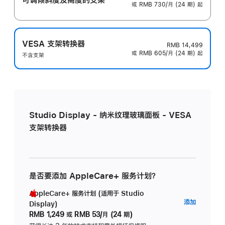
或 RMB 730/月 (24 期) 起
VESA 支架转换器
RMB 14,499
或 RMB 605/月 (24 期) 起
不含支架
Studio Display - 纳米纹理玻璃面板 - VESA
支架转换器
是否要添加 AppleCare+ 服务计划？
AppleCare+ 服务计划 (适用于 Studio
AppleC
添加
Display)
服
RMB 1,249
或
RMB 53/月 (24 期)