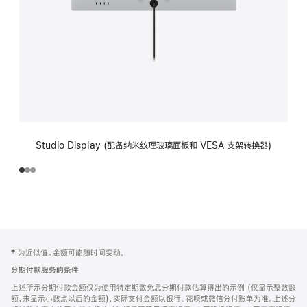
Studio Display (配备纳米纹理玻璃面板和 VESA 支架转换器)
网
脚
‡ 为近似值。金额可能随时间变动。
注
页
分期付款服务的条件
页
上述所示分期付款金额仅为使用特定期数免息分期付款估算得出的示例 (仅显示整数数
脚
额，未显示小数点以后的金额)，实际支付金额以银行、花呗或微信分付账单为准。上述分