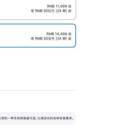
RMB 11,999
起
或 RMB 500/月 (24 期) 起
RMB 14,499
起
或 RMB 605/月 (24 期) 起
配可调倾斜度及高度的支架，额外增加 105
VESA 支架转换器
 有两种支架和一种支架转换器可选，以满足你的各种安装需求。
毫米的高度调节范围。
容的支架 (未随附)