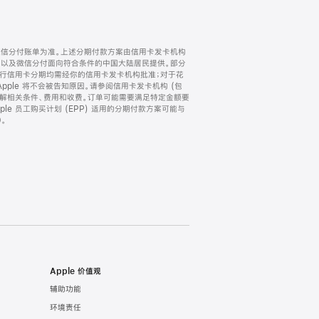
微信分付账单为准。上述分期付款方案由信用卡发卡机构
) 以及微信分付面向符合条件的中国大陆居民提供。部分
家。所有银行信用卡分期均需经你的信用卡发卡机构批准；对于花
ple 将不会被告知原因。请参阅信用卡发卡机构 (包
了解相关条件、费用和收费。订单可能需要满足特定金额要
e 员工购买计划 (EPP) 适用的分期付款方案可能与
。
Apple 价值观
辅助功能
环境责任