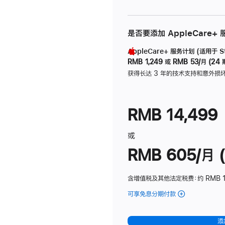
是否要添加 AppleCare+
AppleCare+ 服务计划 (适用于 Stu
RMB 1,249
或
RMB 53/月 (24 
获得长达 3 年的技术支持和意外损
RMB 14,499
或
RMB 605/月 (
含增值税及其他法定税费
：约 RMB 1
可享免息分期付款
(Studio
Display
-
添