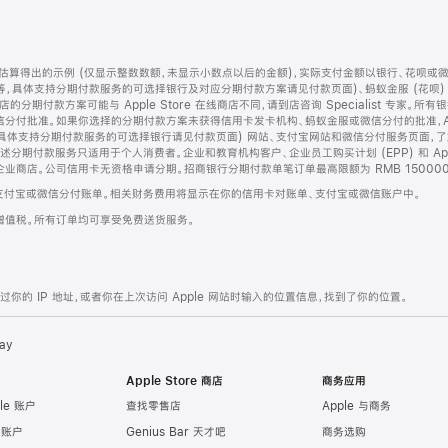
算得出的示例 (仅显示整数数额，未显示小数点以后的金额)，实际支付金额以银行、花呗或
等，具体支持分期付款服务的可选择银行及对应分期付款方案请见付款页面)、蚂蚁金服 (花呗
售店的分期付款方案可能与 Apple Store 在线商店不同，请到店咨询 Specialist 专
分付批准。如果你选择的分期付款方案未获得信用卡发卡机构、蚂蚁金服或微信分付的批准，Ap
具体支持分期付款服务的可选择银行请见付款页面) 网站、支付宝网站和微信分付服务页面，
期付款服务只适用于个人消费者。企业和教育机构客户、企业员工购买计划 (EPP) 和 Appl
企业商店。公司信用卡无资格申请分期。招商银行分期付款单笔订单最高限额为 RMB 150000
支付宝或微信分付账单。相关财务费用将显示在你的信用卡对账单、支付宝或微信账户中。
增值税。所有订单均可享受免费送货服务。
的 IP 地址，或者你在上次访问 Apple 网站时输入的位置信息，找到了你的位置。
ay
Apple Store 商店
商务应用
le 账户
查找零售店
Apple 与商务
e 账户
Genius Bar 天才吧
商务选购