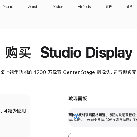
iPhone
Watch
Vision
AirPods
家居
娱乐
购买 Studio Display
桌上视角功能的 1200 万像素 Center Stage 摄像头、录音棚
玻璃面板
，可减少使用
纳米纹理玻璃面板可进一步减少反光，即使在
两种抗反射玻璃面板可选。
标配的玻璃面板经
。
有高亮光源的场所使用，也能保持出色画质。
展
光，从而进一步减少反光，即使在高亮光源的工
开