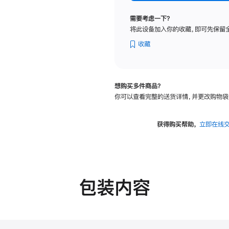
纳
米
需要考虑一下？
纹
将此设备加入你的收藏，即可先保留
理
玻
收藏
璃
面
板
想购买多件商品？
-
你可以查看完整的送货详情，并更改购物袋
VESA
支
架
获得购买帮助，
立即在线
转
换
器
的
分
包装内容
期
付
款
选
项)