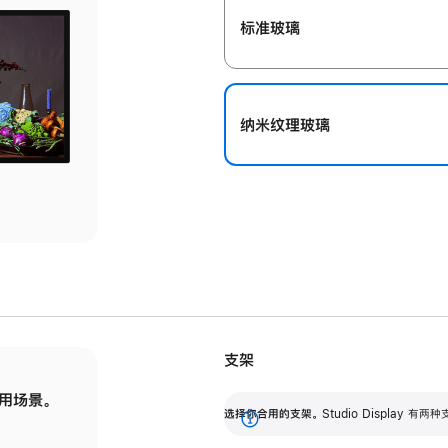
标准玻璃
纳米纹理玻璃
支架
用场景。
标配可调倾斜度的支架，提供 30 度的倾斜度
选
选择你合用的支架。
Studio Display
调节范围。
展