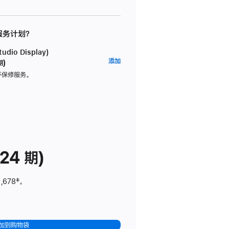
 服务计划？
dio Display)
AppleCare+
添加
期)
服
坏保修服务。
务
计
划
(适
用
于
24 期)
Studio
Display)
,678
脚
‡。
注
加到购物袋