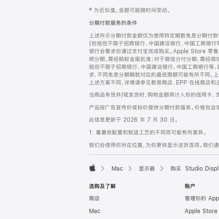
网
脚
‡ 为近似值。金额可能随时间变动。
注
页
分期付款服务的条件
页
上述所示分期付款金额仅为使用特定期数免息分期付款估
脚
(包括但不限于招商银行、中国建设银行、中国工商银行
银行会要求你通过支付宝完成购买。Apple Store 零
呗分期，需经蚂蚁金服批准；对于微信分付分期，需经微信
括但不限于招商银行、中国建设银行、中国工商银行等，
求，不同免息分期期数对应的最低限额可能有所不同。上述分
上述方案不同，详情请参见教育商店、EPP 在线商店和
当商品有货并/或发货时，购物金额将计入你的信用卡、
产品按广告宣传价或标价提供分期付款服务。价格包含
此信息更新于 2026 年 7 月 30 日。
1. 重量依配置和制造工艺的不同而可能有所差异。
我们会使用你所在位置，为你更快显示送货选项。我们通过你
Mac
显示器
购买 Studio Displ
Apple
选购及了解
账户
商店
管理你的 App
Mac
Apple Stor