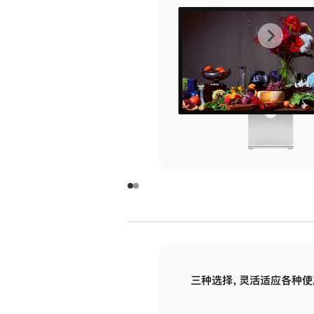
上
下
一
一
张
张
图
图
库
库
图
图
片
片
-
-
玻
玻
璃
璃
三种选择，灵活适应各种使
面
面
板
板