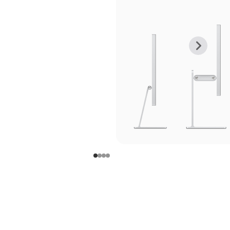
上
下
一
一
张
张
图
图
库
库
图
图
片
片
-
-
支
支
架
架