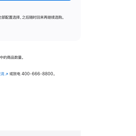
全部配置选择，之后随时回来再继续选购。
中的商品数量。
交流
(在
或致电
400-666-8800。
新
窗
口
中
打
开)