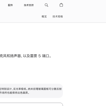
配件
技术支持
概览
技术规格
级麦克风和扬声器，以及雷雳 5 端口。
过特别设计，反光率极低。纳米纹理玻璃面板可分散反射
作场所也能保持出色画质。