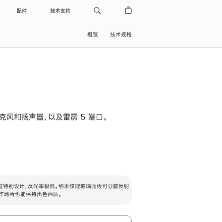
配件
技术支持
概览
技术规格
级麦克风和扬声器，以及雷雳 5 端口。
过特别设计，反光率极低。纳米纹理玻璃面板可分散反射
作场所也能保持出色画质。