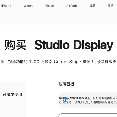
iPhone
Watch
Vision
AirPods
家居
娱乐
购买 Studio Display
桌上视角功能的 1200 万像素 Center Stage 摄像头、录音棚
玻璃面板
，可减少使用
纳米纹理玻璃面板可进一步减少反光，即使在
两种抗反射玻璃面板可选。
标配的玻璃面板经
。
有高亮光源的场所使用，也能保持出色画质。
展
光，从而进一步减少反光，即使在高亮光源的工
开