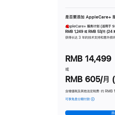
是否要添加 AppleCare+
AppleCare+ 服务计划 (适用于 Stu
RMB 1,249
或
RMB 53/月 (24 
获得长达 3 年的技术支持和意外损
RMB 14,499
或
RMB 605/月 (
含增值税及其他法定税费
：约 RMB 1
可享免息分期付款
(Studio
Display
-
添