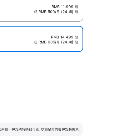
RMB 11,999
起
或 RMB 500/月 (24 期) 起
RMB 14,499
起
或 RMB 605/月 (24 期) 起
配可调倾斜度及高度的支架，额外增加 105
VESA 支架转换器
 有两种支架和一种支架转换器可选，以满足你的各种安装需求。
毫米的高度调节范围。
容的支架 (未随附)