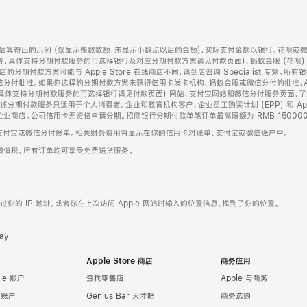
算得出的示例 (仅显示整数数额，未显示小数点以后的金额)，实际支付金额以银行、花呗或
等，具体支持分期付款服务的可选择银行及对应分期付款方案请见付款页面)、蚂蚁金服 (花呗
售店的分期付款方案可能与 Apple Store 在线商店不同，请到店咨询 Specialist 专
分付批准。如果你选择的分期付款方案未获得信用卡发卡机构、蚂蚁金服或微信分付的批准，Ap
具体支持分期付款服务的可选择银行请见付款页面) 网站、支付宝网站和微信分付服务页面，
期付款服务只适用于个人消费者。企业和教育机构客户、企业员工购买计划 (EPP) 和 Appl
企业商店。公司信用卡无资格申请分期。招商银行分期付款单笔订单最高限额为 RMB 150000
支付宝或微信分付账单。相关财务费用将显示在你的信用卡对账单、支付宝或微信账户中。
增值税。所有订单均可享受免费送货服务。
的 IP 地址，或者你在上次访问 Apple 网站时输入的位置信息，找到了你的位置。
ay
Apple Store 商店
商务应用
le 账户
查找零售店
Apple 与商务
e 账户
Genius Bar 天才吧
商务选购