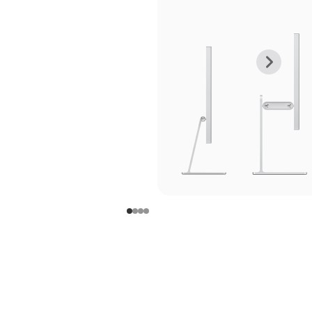
上
下
一
一
张
张
图
图
库
库
图
图
片
片
-
-
支
支
架
架