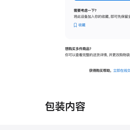
纳
米
需要考虑一下？
纹
将此设备加入你的收藏，即可先保留
理
玻
收藏
璃
面
板
想购买多件商品？
-
你可以查看完整的送货详情，并更改购物袋
VESA
支
架
获得购买帮助，
立即在线
转
换
器
的
分
包装内容
期
付
款
选
项)