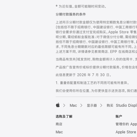
网
脚
‡ 为近似值。金额可能随时间变动。
注
页
分期付款服务的条件
页
上述所示分期付款金额仅为使用特定期数免息分期付款估
脚
(包括但不限于招商银行、中国建设银行、中国工商银行
银行会要求你通过支付宝完成购买。Apple Store 零
呗分期，需经蚂蚁金服批准；对于微信分付分期，需经微信
括但不限于招商银行、中国建设银行、中国工商银行等，
求，不同免息分期期数对应的最低限额可能有所不同。上述分
上述方案不同，详情请参见教育商店、EPP 在线商店和
当商品有货并/或发货时，购物金额将计入你的信用卡、
产品按广告宣传价或标价提供分期付款服务。价格包含
此信息更新于 2026 年 7 月 30 日。
1. 重量依配置和制造工艺的不同而可能有所差异。
我们会使用你所在位置，为你更快显示送货选项。我们通过你
Mac
显示器
购买 Studio Displ
Apple
选购及了解
账户
商店
管理你的 App
Mac
Apple Stor