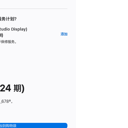
 服务计划？
dio Display)
AppleCare+
添加
期)
服
坏保修服务。
务
计
划
(适
用
于
24 期)
Studio
Display)
,678
脚
‡。
注
加到购物袋