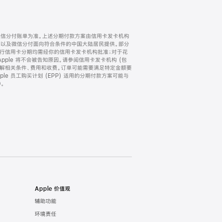
微信分付账单为准。上述分期付款方案由信用卡发卡机构
) 以及微信分付面向符合条件的中国大陆居民提供。部分
家。所有银行信用卡分期均需经你的信用卡发卡机构批准；对于花
ple 将不会被告知原因。请参阅信用卡发卡机构 (包
了解相关条件、费用和收费。订单可能需要满足特定金额要
e 员工购买计划 (EPP) 适用的分期付款方案可能与
。
Apple 价值观
辅助功能
环境责任