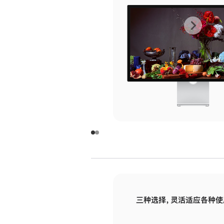
上
下
一
一
张
张
图
图
库
库
图
图
片
片
-
-
玻
玻
璃
璃
三种选择，灵活适应各种使
面
面
板
板