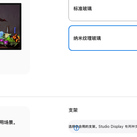
标准玻璃
纳米纹理玻璃
支架
用场景。
标配可调倾斜度的支架，提供 30 度的倾斜度
选
选择你合用的支架。
Studio Display
调节范围。
展