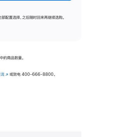
全部配置选择，之后随时回来再继续选购。
中的商品数量。
交流
(在
或致电
400-666-8800。
新
窗
口
中
打
开)