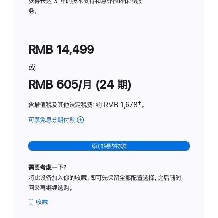
务
获得长达 3 年的技术支持和意外损坏保修服
务。
计
划
(适
RMB 14,499
用
于
或
Studio
RMB 605/月 (24 期)
Display
含增值税及其他法定税费
：约 RMB 1,678
脚
‡。
注
可享免息分期付款
(Studio
Display
-
添加到购物袋
纳
米
需要考虑一下？
纹
将此设备加入你的收藏，即可先保留全部配置选择，之后随时
理
回来再继续选购。
玻
璃
收藏
面