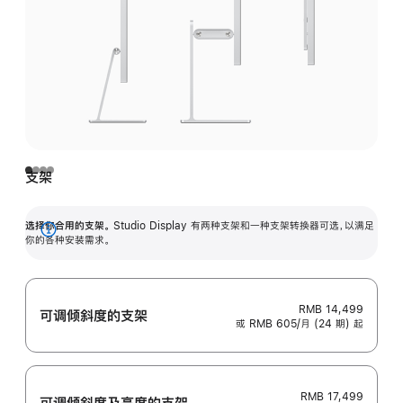
支架
选择你合用的支架。
Studio Display 有两种支架和一种支架转换器可选，以满足
展
你的各种安装需求。
开
RMB 14,499
可调倾斜度的支架
或 RMB 605/月 (24 期) 起
RMB 17,499
可调倾斜度及高‍度的支‍架