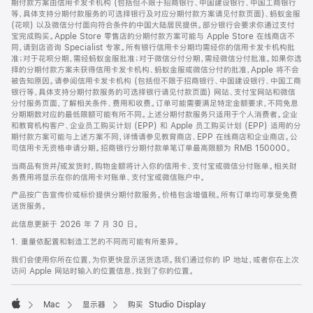
期付款方案由信用卡发卡机构 (包括但不限于招商银行、中国建设银行、中国工商银行
等，具体支持分期付款服务的可选择银行及对应分期付款方案请见付款页面)、蚂蚁金服
(花呗) 以及微信分付面向符合条件的中国大陆居民提供。部分银行会要求你通过支付
宝完成购买。Apple Store 零售店的分期付款方案可能与 Apple Store 在线商店不
同，请到店咨询 Specialist 专家。所有银行信用卡分期均需经你的信用卡发卡机构批
准；对于花呗分期，需经蚂蚁金服批准；对于微信分付分期，需经微信分付批准。如果你选
择的分期付款方案未获得信用卡发卡机构、蚂蚁金服或微信分付的批准，Apple 将不会
被告知原因。请参阅信用卡发卡机构 (包括但不限于招商银行、中国建设银行、中国工商
银行等，具体支持分期付款服务的可选择银行请见付款页面) 网站、支付宝网站和微信
分付服务页面，了解相关条件、费用和收费。订单可能需要满足特定金额要求，不同免息
分期期数对应的最低限额可能有所不同。上述分期付款服务只适用于个人消费者。企业
和教育机构客户、企业员工购买计划 (EPP) 和 Apple 员工购买计划 (EPP) 适用的分
期付款方案可能与上述方案不同，详情请参见教育商店、EPP 在线商店和企业商店。公
司信用卡无资格申请分期。招商银行分期付款单笔订单最高限额为 RMB 150000。
当商品有货并/或发货时，购物金额将计入你的信用卡、支付宝或微信分付账单。相关财
务费用将显示在你的信用卡对账单、支付宝或微信账户中。
产品按广告宣传价或标价提供分期付款服务。价格包含增值税。所有订单均可享受免费
送货服务。
此信息更新于 2026 年 7 月 30 日。
1. 重量依配置和制造工艺的不同而可能有所差异。
我们会使用你所在位置，为你更快显示送货选项。我们通过你的 IP 地址，或者你在上次
访问 Apple 网站时输入的位置信息，找到了你的位置。
Mac
显示器
购买 Studio Display