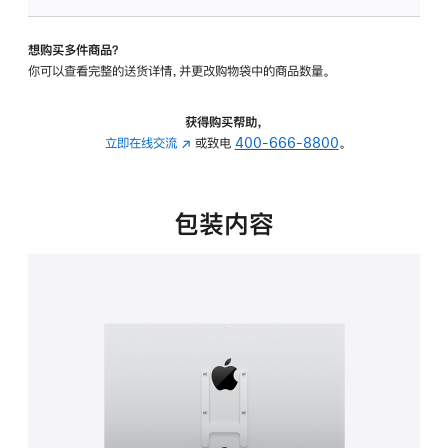
板
-
想购买多件商品？
VESA
你可以查看完整的送货详情，并更改购物袋中的商品数量。
支
架
转
获得购买帮助，
换
立即在线交流
(在
或致电
400-666-8800
。
器
新
的
窗
分
口
包装内容
期
中
付
打
款
开)
选
项)