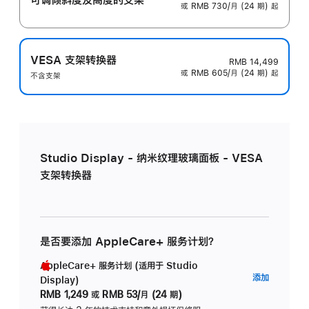
或 RMB 730/月 (24 期) 起
VESA 支架转换器
RMB 14,499
或 RMB 605/月 (24 期) 起
不含支架
Studio Display - 纳米纹理玻璃面板 - VESA
支架转换器
是否要添加 AppleCare+ 服务计划？
AppleCare+ 服务计划 (适用于 Studio
AppleC
添加
Display)
服
RMB 1,249
或
RMB 53/月 (24 期)