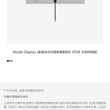
Studio Display (配备纳米纹理玻璃面板和 VESA 支架转换器)
网
脚
‡ 为近似值。金额可能随时间变动。
注
页
分期付款服务的条件
页
上述所示分期付款金额仅为使用特定期数免息分期付款估算得出的示例 (仅显示整数数
脚
额，未显示小数点以后的金额)，实际支付金额以银行、花呗或微信分付账单为准。上述分