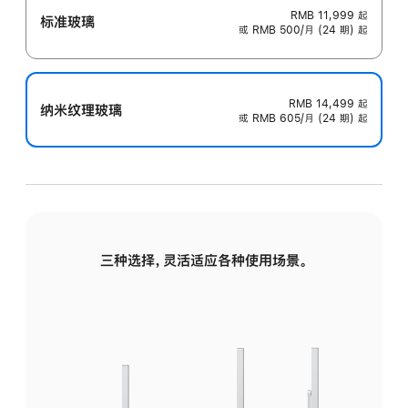
RMB 11,999
起
标准玻璃
或 RMB 500/月 (24 期) 起
RMB 14,499
起
纳米纹理玻璃
或 RMB 605/月 (24 期) 起
三种选择，灵活适应各种使用场景。
标