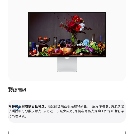
玻璃面板
两种抗反射玻璃面板可选。
标配的玻璃面板经过特别设计，反光率极低。纳米纹理
展
玻璃面板可分散反射光，从而进一步减少反光，即使在高亮光源的工作场所也能保
持出色画质。
开