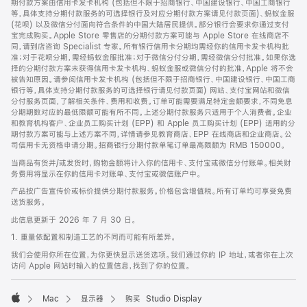
期付款方案由信用卡发卡机构 (包括但不限于招商银行、中国建设银行、中国工商银行
等，具体支持分期付款服务的可选择银行及对应分期付款方案请见付款页面)、蚂蚁金服
(花呗) 以及微信分付面向符合条件的中国大陆居民提供。部分银行会要求你通过支付
宝完成购买。Apple Store 零售店的分期付款方案可能与 Apple Store 在线商店不
同，请到店咨询 Specialist 专家。所有银行信用卡分期均需经你的信用卡发卡机构批
准；对于花呗分期，需经蚂蚁金服批准；对于微信分付分期，需经微信分付批准。如果你选
择的分期付款方案未获得信用卡发卡机构、蚂蚁金服或微信分付的批准，Apple 将不会
被告知原因。请参阅信用卡发卡机构 (包括但不限于招商银行、中国建设银行、中国工商
银行等，具体支持分期付款服务的可选择银行请见付款页面) 网站、支付宝网站和微信
分付服务页面，了解相关条件、费用和收费。订单可能需要满足特定金额要求，不同免息
分期期数对应的最低限额可能有所不同。上述分期付款服务只适用于个人消费者。企业
和教育机构客户、企业员工购买计划 (EPP) 和 Apple 员工购买计划 (EPP) 适用的分
期付款方案可能与上述方案不同，详情请参见教育商店、EPP 在线商店和企业商店。公
司信用卡无资格申请分期。招商银行分期付款单笔订单最高限额为 RMB 150000。
当商品有货并/或发货时，购物金额将计入你的信用卡、支付宝或微信分付账单。相关财
务费用将显示在你的信用卡对账单、支付宝或微信账户中。
产品按广告宣传价或标价提供分期付款服务。价格包含增值税。所有订单均可享受免费
送货服务。
此信息更新于 2026 年 7 月 30 日。
1. 重量依配置和制造工艺的不同而可能有所差异。
我们会使用你所在位置，为你更快显示送货选项。我们通过你的 IP 地址，或者你在上次
访问 Apple 网站时输入的位置信息，找到了你的位置。
Mac
显示器
购买 Studio Display