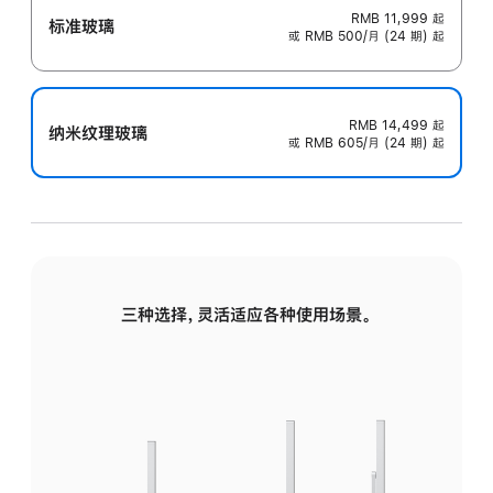
RMB 11,999
起
标准玻璃
或 RMB 500/月 (24 期) 起
RMB 14,499
起
纳米纹理玻璃
或 RMB 605/月 (24 期) 起
三种选择，灵活适应各种使用场景。
标