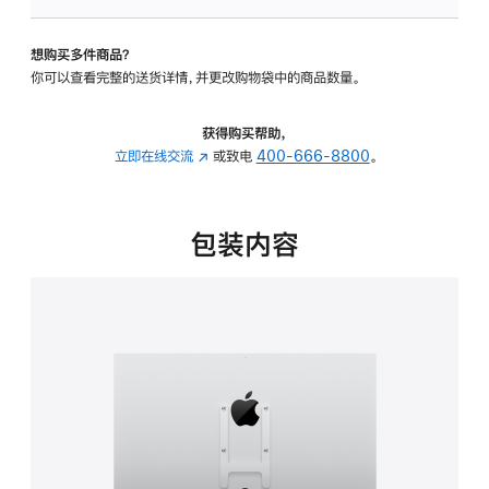
板
-
想购买多件商品？
VESA
你可以查看完整的送货详情，并更改购物袋中的商品数量。
支
架
转
获得购买帮助，
换
立即在线交流
(在
或致电
400-666-8800
。
器
新
的
窗
分
口
包装内容
期
中
付
打
款
开)
选
项)