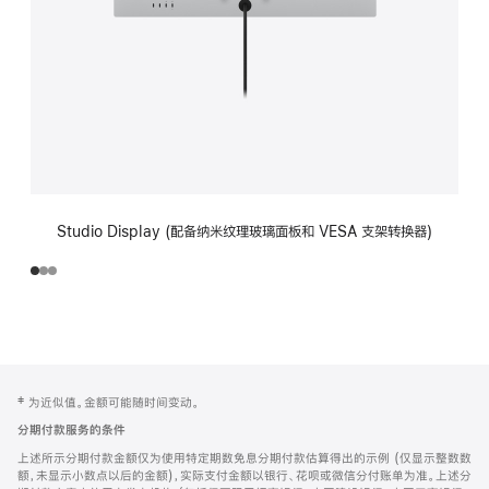
Studio Display (配备纳米纹理玻璃面板和 VESA 支架转换器)
网
脚
‡ 为近似值。金额可能随时间变动。
注
页
分期付款服务的条件
页
上述所示分期付款金额仅为使用特定期数免息分期付款估算得出的示例 (仅显示整数数
脚
额，未显示小数点以后的金额)，实际支付金额以银行、花呗或微信分付账单为准。上述分