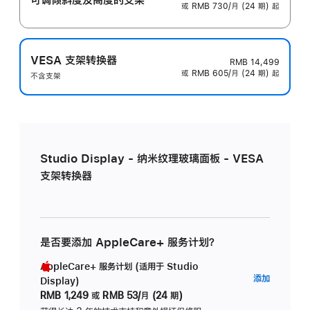
或 RMB 730/月 (24 期) 起
VESA 支架转换器
RMB 14,499
或 RMB 605/月 (24 期) 起
不含支架
Studio Display - 纳米纹理玻璃面板 - VESA
支架转换器
是否要添加 AppleCare+ 服务计划？
AppleCare+ 服务计划 (适用于 Studio
AppleC
添加
Display)
服
RMB 1,249
或
RMB 53/月 (24 期)