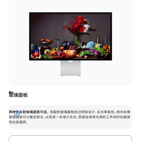
玻璃面板
两种抗反射玻璃面板可选。
标配的玻璃面板经过特别设计，反光率极低。纳米纹理
展
玻璃面板可分散反射光，从而进一步减少反光，即使在高亮光源的工作场所也能保
持出色画质。
开