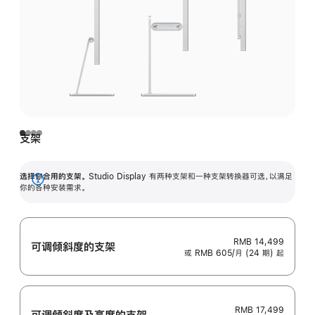
支架
选择你合用的支架。
Studio Display 有两种支架和一种支架转换器可选，以满足
展
你的各种安装需求。
开
RMB 14,499
可调倾斜度的支架
或 RMB 605/月 (24 期) 起
RMB 17,499
可调倾斜度及高‍度的支‍架