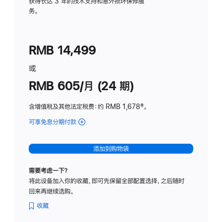
务
获得长达 3 年的技术支持和意外损坏保修服
务。
计
划
(适
RMB 14,499
用
于
或
Studio
RMB 605/月 (24 期)
Display
含增值税及其他法定税费
：约 RMB 1,678
脚
‡。
注
可享免息分期付款
(Studio
Display
-
添加到购物袋
纳
米
需要考虑一下？
纹
将此设备加入你的收藏，即可先保留全部配置选择，之后随时
理
回来再继续选购。
玻
璃
收藏
面