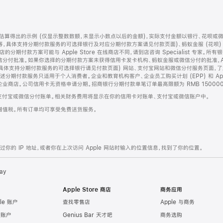
算得出的示例 (仅显示整数数额，未显示小数点以后的金额)，实际支付金额以银行、花呗或
等，具体支持分期付款服务的可选择银行及对应分期付款方案请见付款页面)、蚂蚁金服 (花呗
售店的分期付款方案可能与 Apple Store 在线商店不同，请到店咨询 Specialist 专
分付批准。如果你选择的分期付款方案未获得信用卡发卡机构、蚂蚁金服或微信分付的批准，Ap
具体支持分期付款服务的可选择银行请见付款页面) 网站、支付宝网站和微信分付服务页面，
期付款服务只适用于个人消费者。企业和教育机构客户、企业员工购买计划 (EPP) 和 Appl
企业商店。公司信用卡无资格申请分期。招商银行分期付款单笔订单最高限额为 RMB 150000
支付宝或微信分付账单。相关财务费用将显示在你的信用卡对账单、支付宝或微信账户中。
增值税。所有订单均可享受免费送货服务。
的 IP 地址，或者你在上次访问 Apple 网站时输入的位置信息，找到了你的位置。
ay
Apple Store 商店
商务应用
le 账户
查找零售店
Apple 与商务
e 账户
Genius Bar 天才吧
商务选购