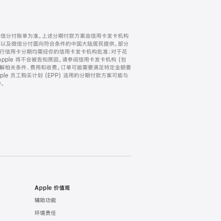
微信分付账单为准。上述分期付款方案由信用卡发卡机构
) 以及微信分付面向符合条件的中国大陆居民提供。部分
家。所有银行信用卡分期均需经你的信用卡发卡机构批准；对于花
ple 将不会被告知原因。请参阅信用卡发卡机构 (包
了解相关条件、费用和收费。订单可能需要满足特定金额要
e 员工购买计划 (EPP) 适用的分期付款方案可能与
。
Apple 价值观
辅助功能
环境责任