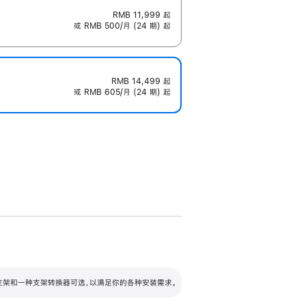
RMB 11,999
起
或 RMB 500/月 (24 期) 起
RMB 14,499
起
或 RMB 605/月 (24 期) 起
配可调倾斜度及高度的支架，额外增加 105
VESA 支架转换器
 有两种支架和一种支架转换器可选，以满足你的各种安装需求。
毫米的高度调节范围。
容的支架 (未随附)