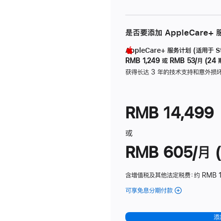
是否要添加 AppleCare+
AppleCare+ 服务计划 (适用于 Stu
RMB 1,249
或
RMB 53/月 (24 
获得长达 3 年的技术支持和意外损
RMB 14,499
或
RMB 605/月 (
含增值税及其他法定税费
：约 RMB 1
可享免息分期付款
(Studio
Display
-
添