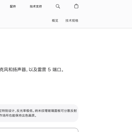
配件
技术支持
概览
技术规格
级麦克风和扬声器，以及雷雳 5 端口。
过特别设计，反光率极低。纳米纹理玻璃面板可分散反射
作场所也能保持出色画质。