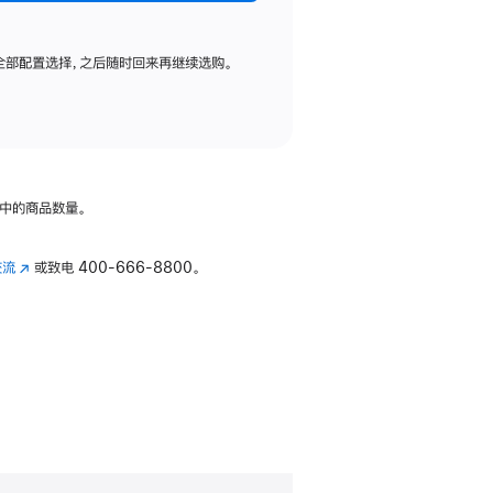
全部配置选择，之后随时回来再继续选购。
中的商品数量。
交流
(在
或致电
400-666-8800。
新
窗
口
中
打
开)