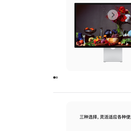
上
下
一
一
张
张
图
图
库
库
图
图
片
片
-
-
玻
玻
璃
璃
三种选择，灵活适应各种使
面
面
板
板