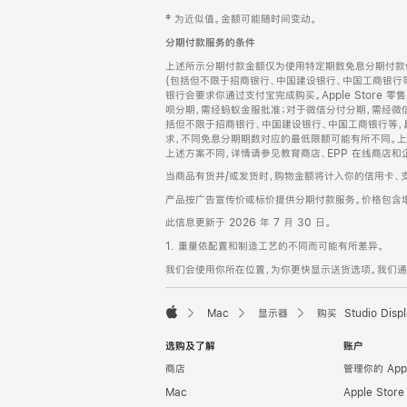
网
脚
‡ 为近似值。金额可能随时间变动。
注
页
分期付款服务的条件
页
上述所示分期付款金额仅为使用特定期数免息分期付款估
脚
(包括但不限于招商银行、中国建设银行、中国工商银行
银行会要求你通过支付宝完成购买。Apple Store 零
呗分期，需经蚂蚁金服批准；对于微信分付分期，需经微信
括但不限于招商银行、中国建设银行、中国工商银行等，
求，不同免息分期期数对应的最低限额可能有所不同。上述分
上述方案不同，详情请参见教育商店、EPP 在线商店和
当商品有货并/或发货时，购物金额将计入你的信用卡、
产品按广告宣传价或标价提供分期付款服务。价格包含
此信息更新于 2026 年 7 月 30 日。
1. 重量依配置和制造工艺的不同而可能有所差异。
我们会使用你所在位置，为你更快显示送货选项。我们通过你
Mac
显示器
购买 Studio Displ
Apple
选购及了解
账户
商店
管理你的 App
Mac
Apple Stor