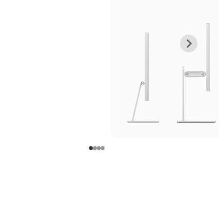
上
下
一
一
张
张
图
图
库
库
图
图
片
片
-
-
支
支
架
架