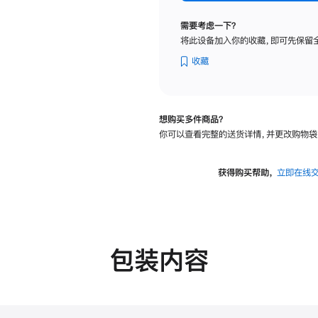
纳
米
需要考虑一下？
纹
将此设备加入你的收藏，即可先保留
理
玻
收藏
璃
面
板
想购买多件商品？
-
你可以查看完整的送货详情，并更改购物袋
VESA
支
架
获得购买帮助，
立即在线
转
换
器
的
分
包装内容
期
付
款
选
项)