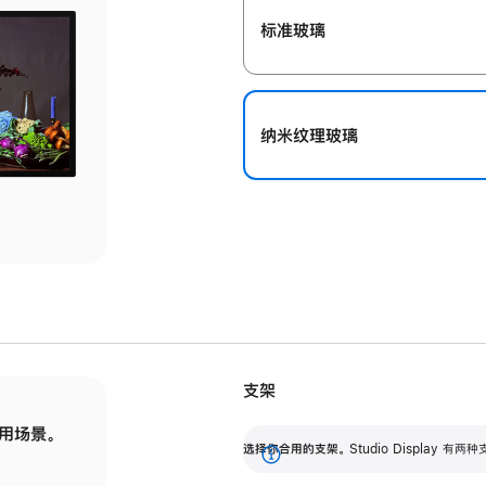
标准玻璃
纳米纹理玻璃
支架
用场景。
标配可调倾斜度的支架，提供 30 度的倾斜度
选
选择你合用的支架。
Studio Display
调节范围。
展