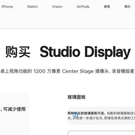
iPhone
Watch
Vision
AirPods
家居
娱乐
购买 Studio Display
桌上视角功能的 1200 万像素 Center Stage 摄像头、录音棚
玻璃面板
，可减少使用
纳米纹理玻璃面板可进一步减少反光，即使在
两种抗反射玻璃面板可选。
标配的玻璃面板经
。
有高亮光源的场所使用，也能保持出色画质。
展
光，从而进一步减少反光，即使在高亮光源的工
开