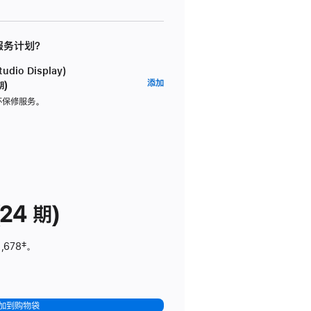
 服务计划？
dio Display)
AppleCare+
添加
期)
服
坏保修服务。
务
计
划
(适
用
于
24 期)
Studio
Display)
,678
脚
‡。
注
加到购物袋