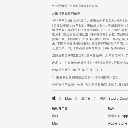
网
脚
‡ 为近似值。金额可能随时间变动。
注
页
分期付款服务的条件
页
上述所示分期付款金额仅为使用特定期数免息分期付款估
脚
(包括但不限于招商银行、中国建设银行、中国工商银行
银行会要求你通过支付宝完成购买。Apple Store 零
呗分期，需经蚂蚁金服批准；对于微信分付分期，需经微信
括但不限于招商银行、中国建设银行、中国工商银行等，
求，不同免息分期期数对应的最低限额可能有所不同。上述分
上述方案不同，详情请参见教育商店、EPP 在线商店和
当商品有货并/或发货时，购物金额将计入你的信用卡、
产品按广告宣传价或标价提供分期付款服务。价格包含
此信息更新于 2026 年 7 月 30 日。
1. 重量依配置和制造工艺的不同而可能有所差异。
我们会使用你所在位置，为你更快显示送货选项。我们通过你
Mac
显示器
购买 Studio Displ
Apple
选购及了解
账户
商店
管理你的 App
Mac
Apple Stor