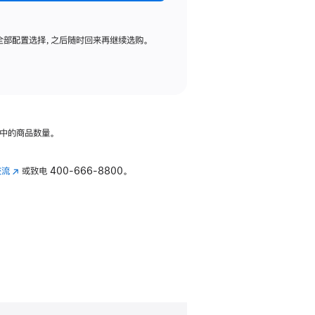
全部配置选择，之后随时回来再继续选购。
中的商品数量。
交流
(在
或致电
400-666-8800。
新
窗
口
中
打
开)