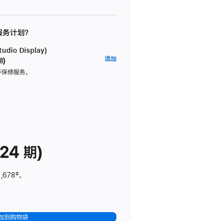
 服务计划？
dio Display)
AppleCare+
添加
期)
服
坏保修服务。
务
计
划
(适
用
于
24 期)
Studio
Display)
,678
脚
‡。
注
加到购物袋