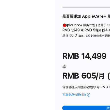
是否要添加 AppleCare+
AppleCare+ 服务计划 (适用于 Stu
RMB 1,249
或
RMB 53/月 (24 
获得长达 3 年的技术支持和意外损
RMB 14,499
或
RMB 605/月 (
含增值税及其他法定税费
：约 RMB 1
可享免息分期付款
(Studio
Display
-
添