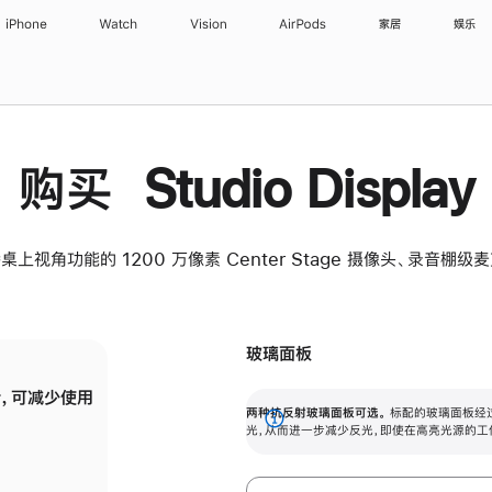
iPhone
Watch
Vision
AirPods
家居
娱乐
购买 Studio Display
桌上视角功能的 1200 万像素 Center Stage 摄像头、录音棚
玻璃面板
，可减少使用
纳米纹理玻璃面板可进一步减少反光，即使在
两种抗反射玻璃面板可选。
标配的玻璃面板经
。
有高亮光源的场所使用，也能保持出色画质。
展
光，从而进一步减少反光，即使在高亮光源的工
开