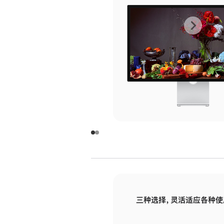
上
下
一
一
张
张
图
图
库
库
图
图
片
片
-
-
玻
玻
璃
璃
三种选择，灵活适应各种使
面
面
板
板