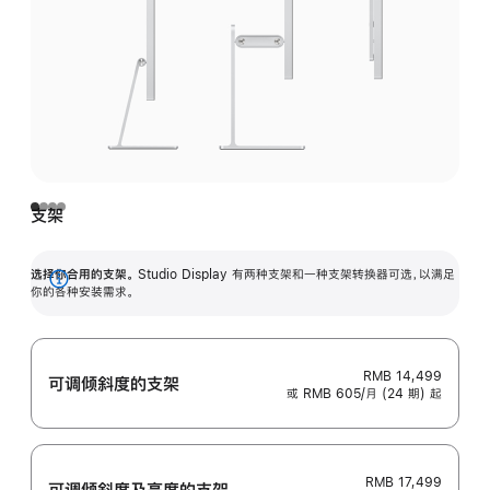
支架
选择你合用的支架。
Studio Display 有两种支架和一种支架转换器可选，以满足
展
你的各种安装需求。
开
RMB 14,499
可调倾斜度的支架
或 RMB 605/月 (24 期) 起
RMB 17,499
可调倾斜度及高‍度的支‍架