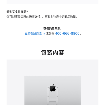
板
-
想购买多件商品？
VESA
你可以查看完整的送货详情，并更改购物袋中的商品数量。
支
架
转
获得购买帮助，
换
立即在线交流
(在
或致电
400-666-8800
。
器
新
的
窗
分
口
包装内容
期
中
付
打
款
开)
选
项)