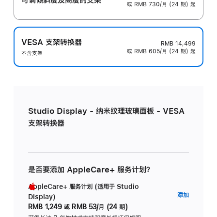
或 RMB 730/月 (24 期) 起
VESA 支架转换器
RMB 14,499
或 RMB 605/月 (24 期) 起
不含支架
Studio Display - 纳米纹理玻璃面板 - VESA
支架转换器
是否要添加 AppleCare+ 服务计划？
AppleCare+ 服务计划 (适用于 Studio
AppleC
添加
Display)
服
RMB 1,249
或
RMB 53/月 (24 期)