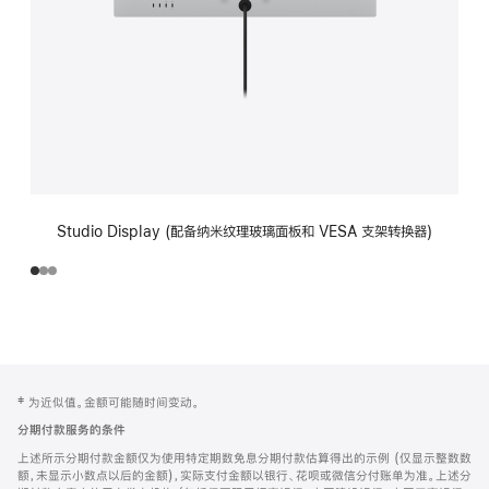
Studio Display (配备纳米纹理玻璃面板和 VESA 支架转换器)
网
脚
‡ 为近似值。金额可能随时间变动。
注
页
分期付款服务的条件
页
上述所示分期付款金额仅为使用特定期数免息分期付款估算得出的示例 (仅显示整数数
脚
额，未显示小数点以后的金额)，实际支付金额以银行、花呗或微信分付账单为准。上述分