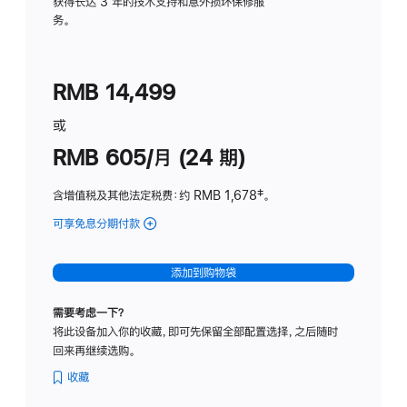
务
获得长达 3 年的技术支持和意外损坏保修服
务。
计
划
(适
RMB 14,499
用
于
或
Studio
RMB 605/月 (24 期)
Display
含增值税及其他法定税费
：约 RMB 1,678
脚
‡。
注
可享免息分期付款
(Studio
Display
-
添加到购物袋
纳
米
需要考虑一下？
纹
将此设备加入你的收藏，即可先保留全部配置选择，之后随时
理
回来再继续选购。
玻
璃
收藏
面