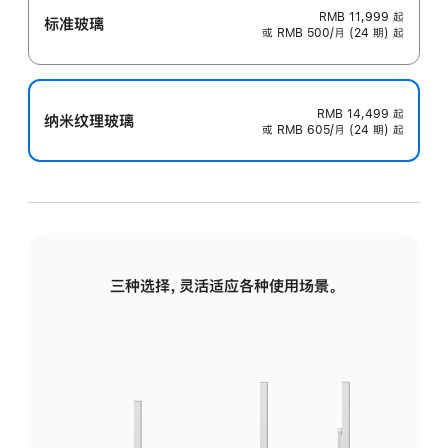
RMB 11,999
起
标准玻璃
或 RMB 500/月 (24 期) 起
RMB 14,499
起
纳米纹理玻璃
或 RMB 605/月 (24 期) 起
三种选择，灵活适应各种使用场景。
标