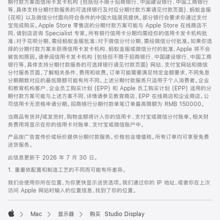
期付款方案由信用卡发卡机构 (包括但不限于招商银行、中国建设银行、中国工商银行
等，具体支持分期付款服务的可选择银行及对应分期付款方案请见付款页面)、蚂蚁金服
(花呗) 以及微信分付面向符合条件的中国大陆居民提供。部分银行会要求你通过支付
宝完成购买。Apple Store 零售店的分期付款方案可能与 Apple Store 在线商店不
同，请到店咨询 Specialist 专家。所有银行信用卡分期均需经你的信用卡发卡机构批
准；对于花呗分期，需经蚂蚁金服批准；对于微信分付分期，需经微信分付批准。如果你选
择的分期付款方案未获得信用卡发卡机构、蚂蚁金服或微信分付的批准，Apple 将不会
被告知原因。请参阅信用卡发卡机构 (包括但不限于招商银行、中国建设银行、中国工商
银行等，具体支持分期付款服务的可选择银行请见付款页面) 网站、支付宝网站和微信
分付服务页面，了解相关条件、费用和收费。订单可能需要满足特定金额要求，不同免息
分期期数对应的最低限额可能有所不同。上述分期付款服务只适用于个人消费者。企业
和教育机构客户、企业员工购买计划 (EPP) 和 Apple 员工购买计划 (EPP) 适用的分
期付款方案可能与上述方案不同，详情请参见教育商店、EPP 在线商店和企业商店。公
司信用卡无资格申请分期。招商银行分期付款单笔订单最高限额为 RMB 150000。
当商品有货并/或发货时，购物金额将计入你的信用卡、支付宝或微信分付账单。相关财
务费用将显示在你的信用卡对账单、支付宝或微信账户中。
产品按广告宣传价或标价提供分期付款服务。价格包含增值税。所有订单均可享受免费
送货服务。
此信息更新于 2026 年 7 月 30 日。
1. 重量依配置和制造工艺的不同而可能有所差异。
我们会使用你所在位置，为你更快显示送货选项。我们通过你的 IP 地址，或者你在上次
访问 Apple 网站时输入的位置信息，找到了你的位置。
Mac
显示器
购买 Studio Display