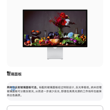
玻璃面板
两种抗反射玻璃面板可选。
标配的玻璃面板经过特别设计，反光率极低。纳米纹理
展
玻璃面板可分散反射光，从而进一步减少反光，即使在高亮光源的工作场所也能保
持出色画质。
开