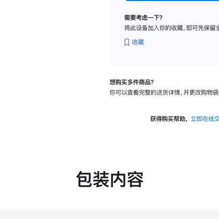
纳
米
需要考虑一下？
纹
将此设备加入你的收藏，即可先保留
理
玻
收藏
璃
面
板
想购买多件商品？
-
你可以查看完整的送货详情，并更改购物袋
VESA
支
架
获得购买帮助，
立即在线
转
换
器
的
分
包装内容
期
付
款
选
项)