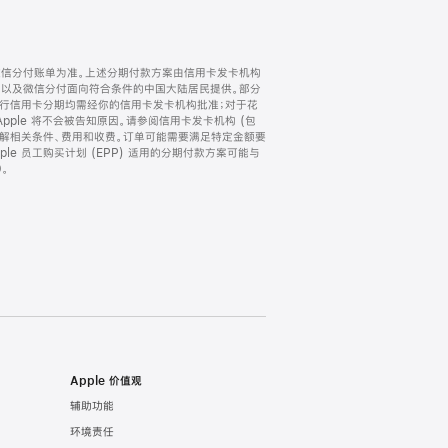
微信分付账单为准。上述分期付款方案由信用卡发卡机构
) 以及微信分付面向符合条件的中国大陆居民提供。部分
家。所有银行信用卡分期均需经你的信用卡发卡机构批准；对于花
ple 将不会被告知原因。请参阅信用卡发卡机构 (包
了解相关条件、费用和收费。订单可能需要满足特定金额要
e 员工购买计划 (EPP) 适用的分期付款方案可能与
。
Apple 价值观
辅助功能
环境责任