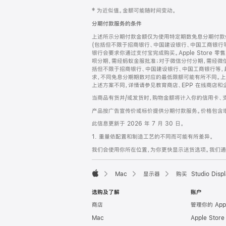
网
脚
‡ 为近似值。金额可能随时间变动。
注
页
分期付款服务的条件
页
上述所示分期付款金额仅为使用特定期数免息分期付款估
脚
(包括但不限于招商银行、中国建设银行、中国工商银行
银行会要求你通过支付宝完成购买。Apple Store 零
呗分期，需经蚂蚁金服批准；对于微信分付分期，需经微信
括但不限于招商银行、中国建设银行、中国工商银行等，
求，不同免息分期期数对应的最低限额可能有所不同。上述分
上述方案不同，详情请参见教育商店、EPP 在线商店和
当商品有货并/或发货时，购物金额将计入你的信用卡、
产品按广告宣传价或标价提供分期付款服务。价格包含
此信息更新于 2026 年 7 月 30 日。
1. 重量依配置和制造工艺的不同而可能有所差异。
我们会使用你所在位置，为你更快显示送货选项。我们通过你
Mac
显示器
购买 Studio Displ
Apple
选购及了解
账户
商店
管理你的 App
Mac
Apple Stor