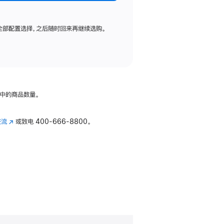
全部配置选择，之后随时回来再继续选购。
中的商品数量。
交流
(在
或致电
400-666-8800。
新
窗
口
中
打
开)