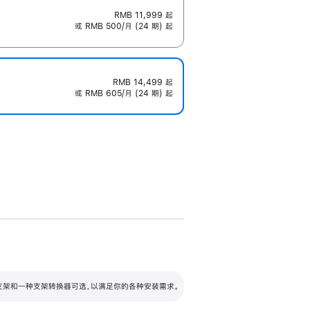
RMB 11,999
起
或 RMB 500/月 (24 期) 起
RMB 14,499
起
或 RMB 605/月 (24 期) 起
配可调倾斜度及高度的支架，额外增加 105
VESA 支架转换器
 有两种支架和一种支架转换器可选，以满足你的各种安装需求。
毫米的高度调节范围。
容的支架 (未随附)