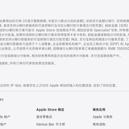
算得出的示例 (仅显示整数数额，未显示小数点以后的金额)，实际支付金额以银行、花呗或
等，具体支持分期付款服务的可选择银行及对应分期付款方案请见付款页面)、蚂蚁金服 (花呗
售店的分期付款方案可能与 Apple Store 在线商店不同，请到店咨询 Specialist 专
分付批准。如果你选择的分期付款方案未获得信用卡发卡机构、蚂蚁金服或微信分付的批准，Ap
具体支持分期付款服务的可选择银行请见付款页面) 网站、支付宝网站和微信分付服务页面，
期付款服务只适用于个人消费者。企业和教育机构客户、企业员工购买计划 (EPP) 和 Appl
企业商店。公司信用卡无资格申请分期。招商银行分期付款单笔订单最高限额为 RMB 150000
支付宝或微信分付账单。相关财务费用将显示在你的信用卡对账单、支付宝或微信账户中。
增值税。所有订单均可享受免费送货服务。
的 IP 地址，或者你在上次访问 Apple 网站时输入的位置信息，找到了你的位置。
ay
Apple Store 商店
商务应用
le 账户
查找零售店
Apple 与商务
e 账户
Genius Bar 天才吧
商务选购