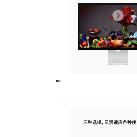
上
下
一
一
张
张
图
图
库
库
图
图
片
片
-
-
玻
玻
璃
璃
三种选择，灵活适应各种使
面
面
板
板