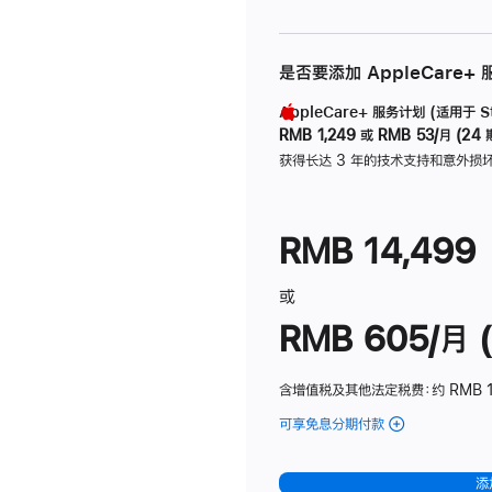
是否要添加 AppleCare+
AppleCare+ 服务计划 (适用于 Stu
RMB 1,249
或
RMB 53/月 (24 
获得长达 3 年的技术支持和意外损
RMB 14,499
或
RMB 605/月 (
含增值税及其他法定税费
：约 RMB 1
可享免息分期付款
(Studio
Display
-
添