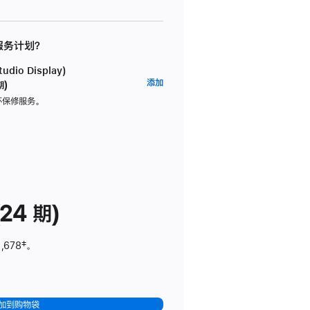
 服务计划？
dio Display)
AppleCare+
添加
期)
服
坏保修服务。
务
计
划
(适
用
于
24 期)
Studio
Display)
,678
脚
‡。
注
加到购物袋