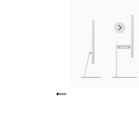
上
下
一
一
张
张
图
图
库
库
图
图
片
片
-
-
支
支
架
架