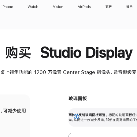
iPhone
Watch
Vision
AirPods
家居
娱乐
购买 Studio Display
桌上视角功能的 1200 万像素 Center Stage 摄像头、录音棚
玻璃面板
，可减少使用
纳米纹理玻璃面板可进一步减少反光，即使在
两种抗反射玻璃面板可选。
标配的玻璃面板经
。
有高亮光源的场所使用，也能保持出色画质。
展
光，从而进一步减少反光，即使在高亮光源的工
开