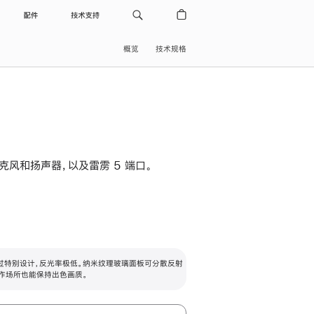
配件
技术支持
概览
技术规格
级麦克风和扬声器，以及雷雳 5 端口。
过特别设计，反光率极低。纳米纹理玻璃面板可分散反射
作场所也能保持出色画质。