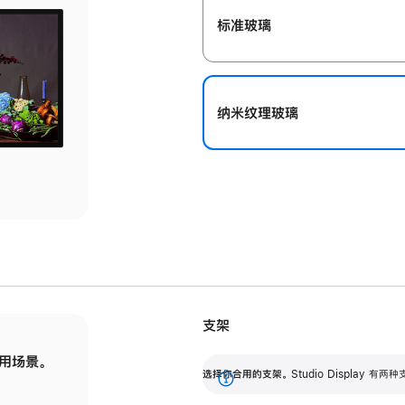
标准玻璃
纳米纹理玻璃
支架
用场景。
标配可调倾斜度的支架，提供 30 度的倾斜度
选
选择你合用的支架。
Studio Display
调节范围。
展