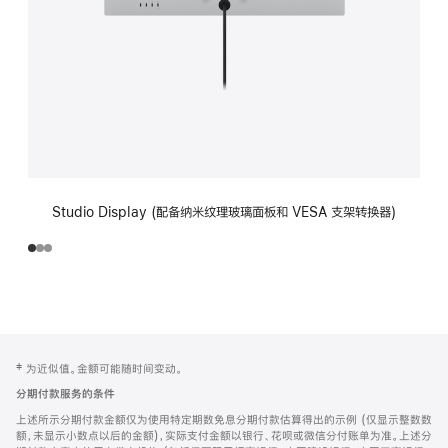
Studio Display (配备纳米纹理玻璃面板和 VESA 支架转换器)
网
脚
‡ 为近似值。金额可能随时间变动。
注
页
分期付款服务的条件
页
上述所示分期付款金额仅为使用特定期数免息分期付款估算得出的示例 (仅显示整数数
脚
额，未显示小数点以后的金额)，实际支付金额以银行、花呗或微信分付账单为准。上述分