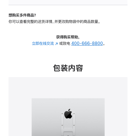
板
-
想购买多件商品？
VESA
你可以查看完整的送货详情，并更改购物袋中的商品数量。
支
架
转
获得购买帮助，
换
立即在线交流
(在
或致电
400-666-8800
。
器
新
的
窗
分
口
包装内容
期
中
付
打
款
开)
选
项)