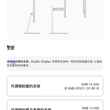
支架
选择你合用的支架。
Studio Display 有两种支架和一种支架转换器可选，以满足
展
你的各种安装需求。
开
RMB 14,499
可调倾斜度的支架
或 RMB 605/月 (24 期) 起
RMB 17,499
可调倾斜度及高‍度的支‍架