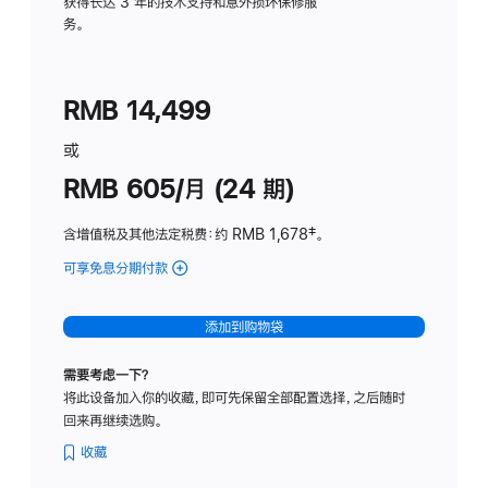
务
获得长达 3 年的技术支持和意外损坏保修服
务。
计
划
(适
RMB 14,499
用
于
或
Studio
RMB 605/月 (24 期)
Display
含增值税及其他法定税费
：约 RMB 1,678
脚
‡。
注
可享免息分期付款
(Studio
Display
-
添加到购物袋
纳
米
需要考虑一下？
纹
将此设备加入你的收藏，即可先保留全部配置选择，之后随时
理
回来再继续选购。
玻
璃
收藏
面