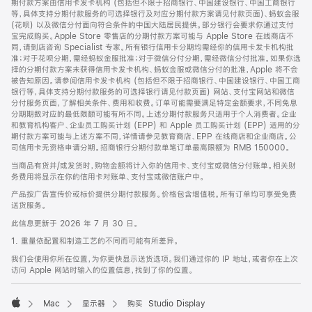
期付款方案由信用卡发卡机构 (包括但不限于招商银行、中国建设银行、中国工商银行
等，具体支持分期付款服务的可选择银行及对应分期付款方案请见付款页面)、蚂蚁金服
(花呗) 以及微信分付面向符合条件的中国大陆居民提供。部分银行会要求你通过支付
宝完成购买。Apple Store 零售店的分期付款方案可能与 Apple Store 在线商店不
同，请到店咨询 Specialist 专家。所有银行信用卡分期均需经你的信用卡发卡机构批
准；对于花呗分期，需经蚂蚁金服批准；对于微信分付分期，需经微信分付批准。如果你选
择的分期付款方案未获得信用卡发卡机构、蚂蚁金服或微信分付的批准，Apple 将不会
被告知原因。请参阅信用卡发卡机构 (包括但不限于招商银行、中国建设银行、中国工商
银行等，具体支持分期付款服务的可选择银行请见付款页面) 网站、支付宝网站和微信
分付服务页面，了解相关条件、费用和收费。订单可能需要满足特定金额要求，不同免息
分期期数对应的最低限额可能有所不同。上述分期付款服务只适用于个人消费者。企业
和教育机构客户、企业员工购买计划 (EPP) 和 Apple 员工购买计划 (EPP) 适用的分
期付款方案可能与上述方案不同，详情请参见教育商店、EPP 在线商店和企业商店。公
司信用卡无资格申请分期。招商银行分期付款单笔订单最高限额为 RMB 150000。
当商品有货并/或发货时，购物金额将计入你的信用卡、支付宝或微信分付账单。相关财
务费用将显示在你的信用卡对账单、支付宝或微信账户中。
产品按广告宣传价或标价提供分期付款服务。价格包含增值税。所有订单均可享受免费
送货服务。
此信息更新于 2026 年 7 月 30 日。
1. 重量依配置和制造工艺的不同而可能有所差异。
我们会使用你所在位置，为你更快显示送货选项。我们通过你的 IP 地址，或者你在上次
访问 Apple 网站时输入的位置信息，找到了你的位置。
Mac
显示器
购买 Studio Display