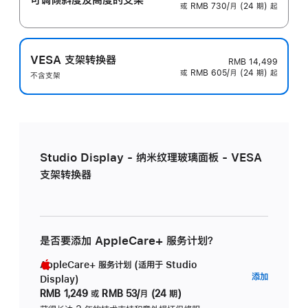
或 RMB 730/月 (24 期) 起
VESA 支架转换器
RMB 14,499
或 RMB 605/月 (24 期) 起
不含支架
Studio Display - 纳米纹理玻璃面板 - VESA
支架转换器
是否要添加 AppleCare+ 服务计划？
AppleCare+ 服务计划 (适用于 Studio
AppleC
添加
Display)
服
RMB 1,249
或
RMB 53/月 (24 期)