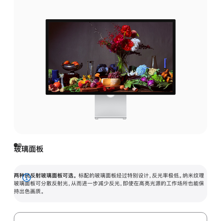
玻璃面板
两种抗反射玻璃面板可选。
标配的玻璃面板经过特别设计，反光率极低。纳米纹理
展
玻璃面板可分散反射光，从而进一步减少反光，即使在高亮光源的工作场所也能保
持出色画质。
开