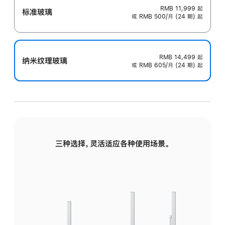
RMB 11,999
起
标准玻璃
或 RMB 500/月 (24 期) 起
RMB 14,499
起
纳米纹理玻璃
或 RMB 605/月 (24 期) 起
三种选择，灵活适应各种使用场景。
标