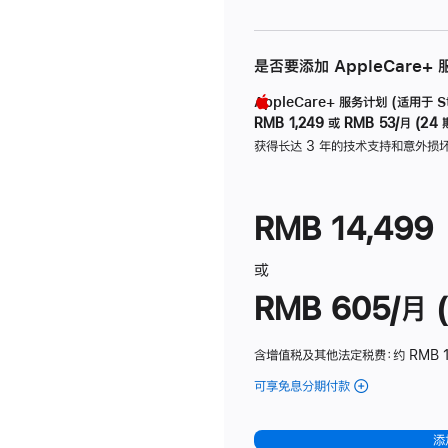
是否要添加 AppleCare+
AppleCare+ 服务计划 (适用于 Stu
RMB 1,249
或
RMB 53/月 (24 
获得长达 3 年的技术支持和意外损
RMB 14,499
或
RMB 605/月 (
含增值税及其他法定税费
：约 RMB 1
可享免息分期付款
(Studio
Display
-
添