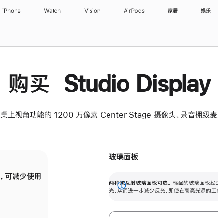
iPhone
Watch
Vision
AirPods
家居
娱乐
购买 Studio Display
桌上视角功能的 1200 万像素 Center Stage 摄像头、录音棚
玻璃面板
，可减少使用
纳米纹理玻璃面板可进一步减少反光，即使在
两种抗反射玻璃面板可选。
标配的玻璃面板经
。
有高亮光源的场所使用，也能保持出色画质。
展
光，从而进一步减少反光，即使在高亮光源的工
开