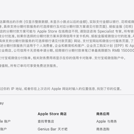
算得出的示例 (仅显示整数数额，未显示小数点以后的金额)，实际支付金额以银行、花呗或
等，具体支持分期付款服务的可选择银行及对应分期付款方案请见付款页面)、蚂蚁金服 (花呗
售店的分期付款方案可能与 Apple Store 在线商店不同，请到店咨询 Specialist 专
分付批准。如果你选择的分期付款方案未获得信用卡发卡机构、蚂蚁金服或微信分付的批准，Ap
具体支持分期付款服务的可选择银行请见付款页面) 网站、支付宝网站和微信分付服务页面，
期付款服务只适用于个人消费者。企业和教育机构客户、企业员工购买计划 (EPP) 和 Appl
企业商店。公司信用卡无资格申请分期。招商银行分期付款单笔订单最高限额为 RMB 150000
支付宝或微信分付账单。相关财务费用将显示在你的信用卡对账单、支付宝或微信账户中。
增值税。所有订单均可享受免费送货服务。
的 IP 地址，或者你在上次访问 Apple 网站时输入的位置信息，找到了你的位置。
ay
Apple Store 商店
商务应用
le 账户
查找零售店
Apple 与商务
e 账户
Genius Bar 天才吧
商务选购