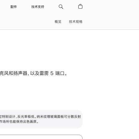
配件
技术支持
概览
技术规格
级麦克风和扬声器，以及雷雳 5 端口。
过特别设计，反光率极低。纳米纹理玻璃面板可分散反射
作场所也能保持出色画质。