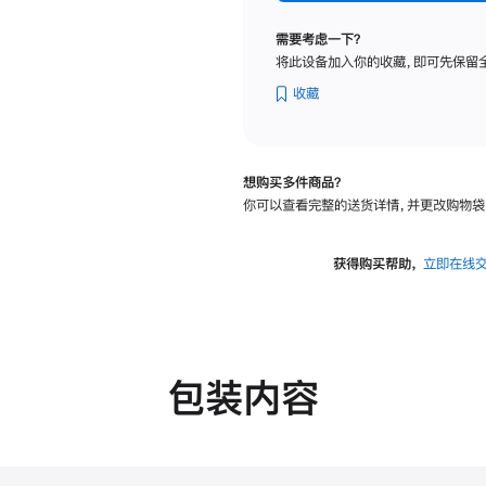
纳
米
需要考虑一下？
纹
将此设备加入你的收藏，即可先保留
理
玻
收藏
璃
面
板
想购买多件商品？
-
你可以查看完整的送货详情，并更改购物袋
VESA
支
架
获得购买帮助，
立即在线
转
换
器
的
分
包装内容
期
付
款
选
项)