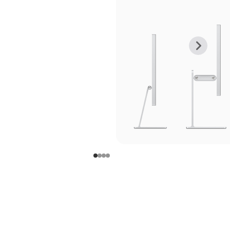
上
下
一
一
张
张
图
图
库
库
图
图
片
片
-
-
支
支
架
架