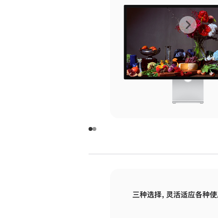
上
下
一
一
张
张
图
图
库
库
图
图
片
片
-
-
玻
玻
璃
璃
三种选择，灵活适应各种使
面
面
板
板