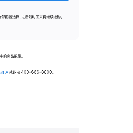
全部配置选择，之后随时回来再继续选购。
中的商品数量。
交流
(在
或致电
400-666-8800。
新
窗
口
中
打
开)