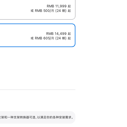
RMB 11,999
起
或 RMB 500/月 (24 期) 起
RMB 14,499
起
或 RMB 605/月 (24 期) 起
配可调倾斜度及高度的支架，额外增加 105
VESA 支架转换器
 有两种支架和一种支架转换器可选，以满足你的各种安装需求。
毫米的高度调节范围。
容的支架 (未随附)