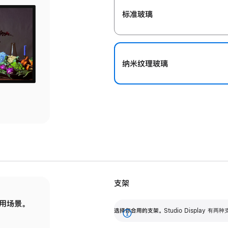
标准玻璃
纳米纹理玻璃
支架
用场景。
标配可调倾斜度的支架，提供 30 度的倾斜度
选
选择你合用的支架。
Studio Display
调节范围。
展