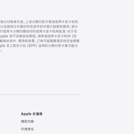
微信分付账单为准。上述分期付款方案由信用卡发卡机构
) 以及微信分付面向符合条件的中国大陆居民提供。部分
家。所有银行信用卡分期均需经你的信用卡发卡机构批准；对于花
ple 将不会被告知原因。请参阅信用卡发卡机构 (包
了解相关条件、费用和收费。订单可能需要满足特定金额要
e 员工购买计划 (EPP) 适用的分期付款方案可能与
。
Apple 价值观
辅助功能
环境责任