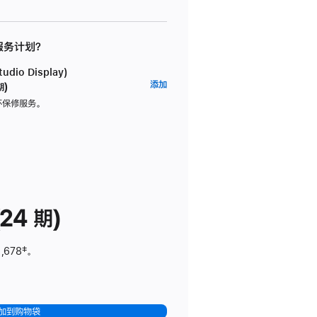
 服务计划？
dio Display)
AppleCare+
添加
期)
服
坏保修服务。
务
计
划
(适
用
于
24 期)
Studio
Display)
,678
脚
‡。
注
加到购物袋