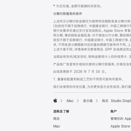
网
脚
‡ 为近似值。金额可能随时间变动。
注
页
分期付款服务的条件
页
上述所示分期付款金额仅为使用特定期数免息分期付款估
脚
(包括但不限于招商银行、中国建设银行、中国工商银行
银行会要求你通过支付宝完成购买。Apple Store 零
呗分期，需经蚂蚁金服批准；对于微信分付分期，需经微信
括但不限于招商银行、中国建设银行、中国工商银行等，
求，不同免息分期期数对应的最低限额可能有所不同。上述分
上述方案不同，详情请参见教育商店、EPP 在线商店和
当商品有货并/或发货时，购物金额将计入你的信用卡、
产品按广告宣传价或标价提供分期付款服务。价格包含
此信息更新于 2026 年 7 月 30 日。
1. 重量依配置和制造工艺的不同而可能有所差异。
我们会使用你所在位置，为你更快显示送货选项。我们通过你
Mac
显示器
购买 Studio Displ
Apple
选购及了解
账户
商店
管理你的 App
Mac
Apple Stor