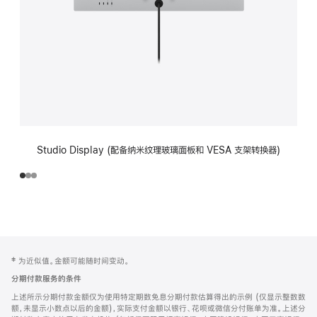
Studio Display (配备纳米纹理玻璃面板和 VESA 支架转换器)
网
脚
‡ 为近似值。金额可能随时间变动。
注
页
分期付款服务的条件
页
上述所示分期付款金额仅为使用特定期数免息分期付款估算得出的示例 (仅显示整数数
脚
额，未显示小数点以后的金额)，实际支付金额以银行、花呗或微信分付账单为准。上述分