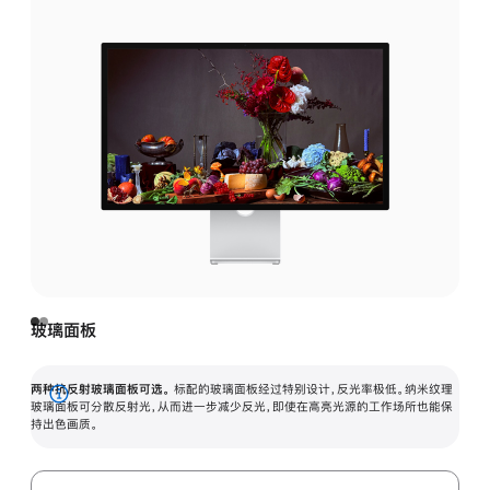
玻璃面板
两种抗反射玻璃面板可选。
标配的玻璃面板经过特别设计，反光率极低。纳米纹理
展
玻璃面板可分散反射光，从而进一步减少反光，即使在高亮光源的工作场所也能保
持出色画质。
开