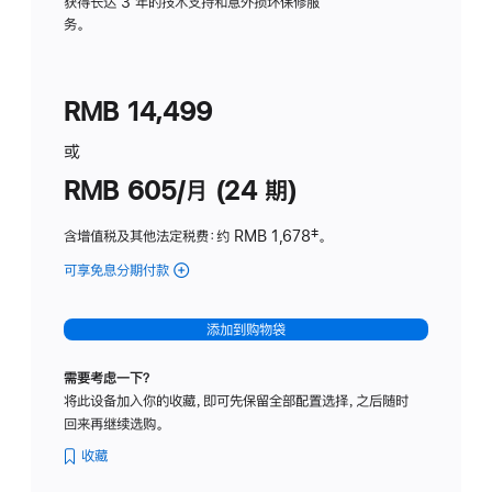
务
获得长达 3 年的技术支持和意外损坏保修服
务。
计
划
(适
RMB 14,499
用
于
或
Studio
RMB 605/月 (24 期)
Display
含增值税及其他法定税费
：约 RMB 1,678
脚
‡。
注
可享免息分期付款
(Studio
Display
-
添加到购物袋
纳
米
需要考虑一下？
纹
将此设备加入你的收藏，即可先保留全部配置选择，之后随时
理
回来再继续选购。
玻
璃
收藏
面