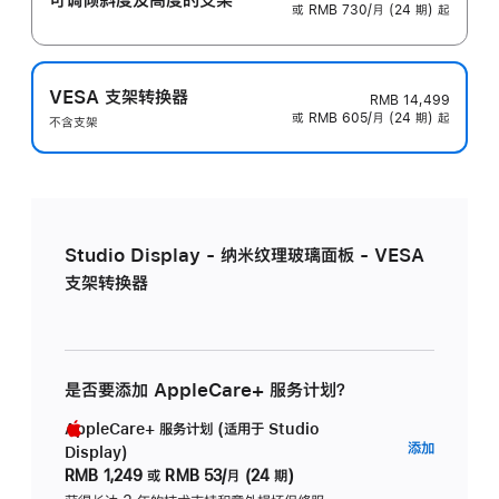
或 RMB 730/月 (24 期) 起
VESA 支架转换器
RMB 14,499
或 RMB 605/月 (24 期) 起
不含支架
Studio Display - 纳米纹理玻璃面板 - VESA
支架转换器
是否要添加 AppleCare+ 服务计划？
AppleCare+ 服务计划 (适用于 Studio
AppleC
添加
Display)
服
RMB 1,249
或
RMB 53/月 (24 期)