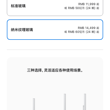
RMB 11,999
起
标准玻璃
或 RMB 500/月 (24 期) 起
RMB 14,499
起
纳米纹理玻璃
或 RMB 605/月 (24 期) 起
三种选择，灵活适应各种使用场景。
标