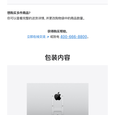
板
-
想购买多件商品？
VESA
你可以查看完整的送货详情，并更改购物袋中的商品数量。
支
架
转
获得购买帮助，
换
立即在线交流
(在
或致电
400-666-8800
。
器
新
的
窗
分
口
包装内容
期
中
付
打
款
开)
选
项)