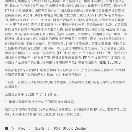
期付款方案由信用卡发卡机构 (包括但不限于招商银行、中国建设银行、中国工商银行
等，具体支持分期付款服务的可选择银行及对应分期付款方案请见付款页面)、蚂蚁金服
(花呗) 以及微信分付面向符合条件的中国大陆居民提供。部分银行会要求你通过支付
宝完成购买。Apple Store 零售店的分期付款方案可能与 Apple Store 在线商店不
同，请到店咨询 Specialist 专家。所有银行信用卡分期均需经你的信用卡发卡机构批
准；对于花呗分期，需经蚂蚁金服批准；对于微信分付分期，需经微信分付批准。如果你选
择的分期付款方案未获得信用卡发卡机构、蚂蚁金服或微信分付的批准，Apple 将不会
被告知原因。请参阅信用卡发卡机构 (包括但不限于招商银行、中国建设银行、中国工商
银行等，具体支持分期付款服务的可选择银行请见付款页面) 网站、支付宝网站和微信
分付服务页面，了解相关条件、费用和收费。订单可能需要满足特定金额要求，不同免息
分期期数对应的最低限额可能有所不同。上述分期付款服务只适用于个人消费者。企业
和教育机构客户、企业员工购买计划 (EPP) 和 Apple 员工购买计划 (EPP) 适用的分
期付款方案可能与上述方案不同，详情请参见教育商店、EPP 在线商店和企业商店。公
司信用卡无资格申请分期。招商银行分期付款单笔订单最高限额为 RMB 150000。
当商品有货并/或发货时，购物金额将计入你的信用卡、支付宝或微信分付账单。相关财
务费用将显示在你的信用卡对账单、支付宝或微信账户中。
产品按广告宣传价或标价提供分期付款服务。价格包含增值税。所有订单均可享受免费
送货服务。
此信息更新于 2026 年 7 月 30 日。
1. 重量依配置和制造工艺的不同而可能有所差异。
我们会使用你所在位置，为你更快显示送货选项。我们通过你的 IP 地址，或者你在上次
访问 Apple 网站时输入的位置信息，找到了你的位置。
Mac
显示器
购买 Studio Display