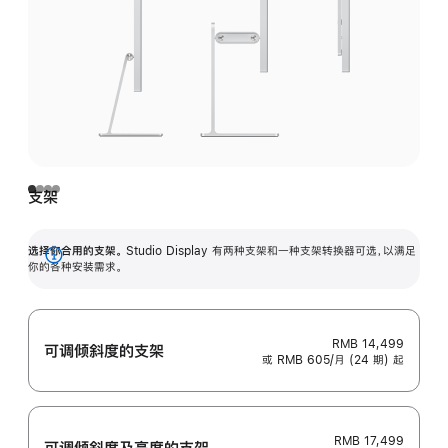
支架
选择你合用的支架。
Studio Display 有两种支架和一种支架转换器可选，以满足
展
你的各种安装需求。
开
RMB 14,499
可调倾斜度的支架
或 RMB 605/月 (24 期) 起
RMB 17,499
可调倾斜度及高‍度的支‍架